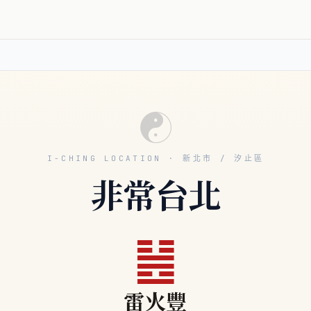
☯
I-CHING LOCATION · 新北市 / 汐止區
非常台北
䷶
雷火豐