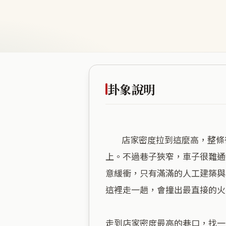
卦象說明
        店家密度拉到這麼高，整條街都在招攬生意。雷火豐的意象就在這裡，燈火全開，所有的慾望和需求都直接擺在檯面
上。不過巷子狹窄，車子很難通
意緩衝，只有滿滿的人工建築與
這裡走一趟，會撞出最直接的火
走到店家密度最高的巷口，找一