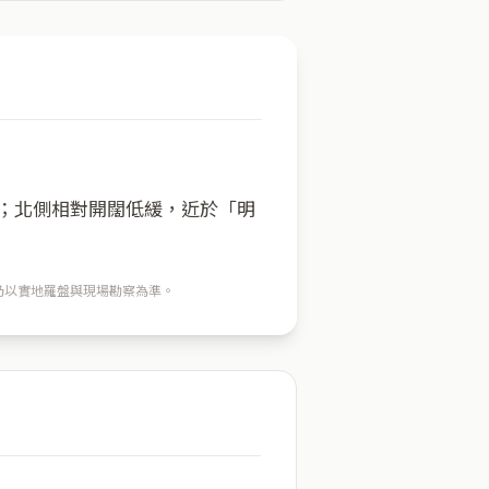
方；北側相對開闊低緩，近於「明
穴仍以實地羅盤與現場勘察為準。