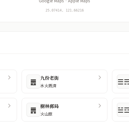
Google Maps
·
Apple Maps
25.07414, 121.66216
九份老街
䷌
☰
水火既濟
樹林郵局
䷠
☱
火山旅