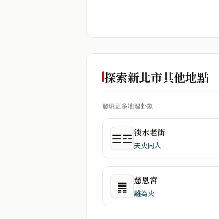
探索新北市其他地點
發現更多地理卦象
淡水老街
☰☲
天火同人
慈恩宮
䷠
離為火