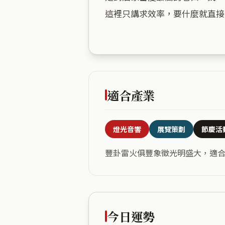
這裡只講求效率，要什麼就直接
適合產業
燈光音響
展覽策劃
節慶活
豐卦雷火俱豐象徵光明盛大，適
今日運勢