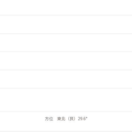
方位 東北（艮）29.6°