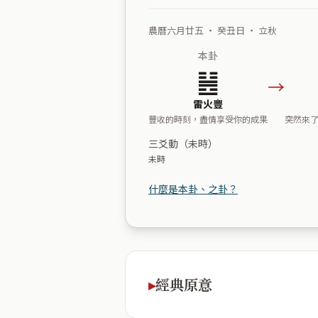
農曆六月廿五 ・ 癸丑日 ・ 立秋
本卦
䷶
→
雷火豐
豐收的時刻，盡情享受你的成果
突然來
三爻動（未時）
未時
什麼是本卦、之卦？
經典原意