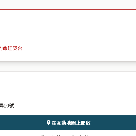
的命理契合
非常台北
月份
日期
弄10號
會儲存於伺服器
在互動地圖上開啟