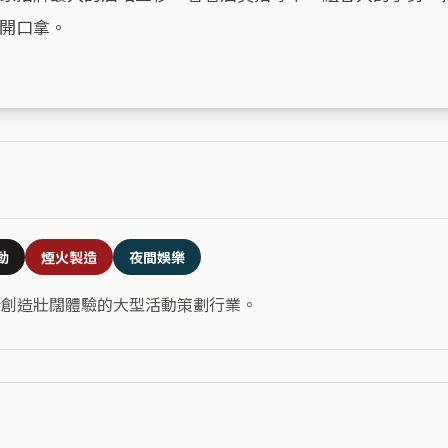
開口拿。

動
煙火製造
夜間娛樂
合創造壯闊體驗的大型活動策劃行業。