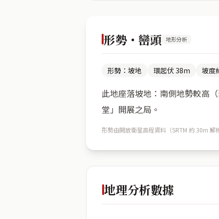
形勢・巒頭
地形分析
形勢：坡地
環起伏 38m
坡度約
此地座落坡地：南側地勢較高（環
堂」開展之局。
形勢由開放衛星高程資料（SRTM 約 30
地理分析數據