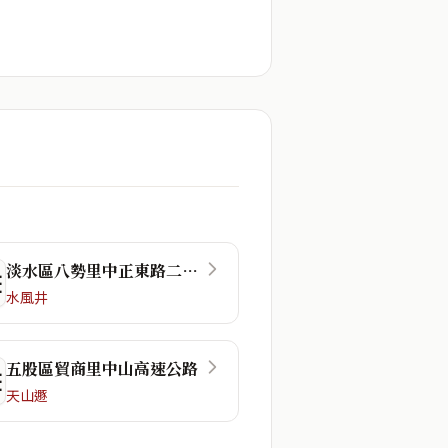
淡水區八勢里中正東路二段48巷
☴
水風井
五股區貿商里中山高速公路
☲
天山遯