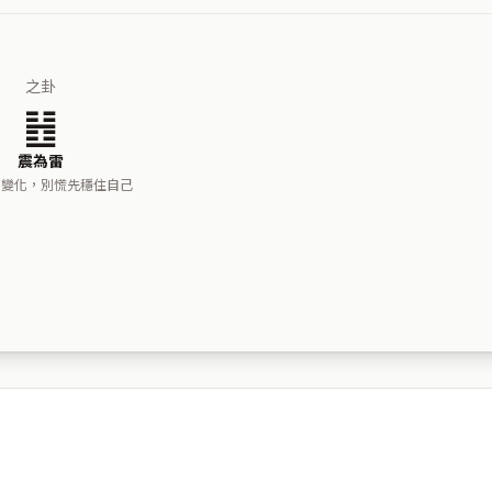
之卦
䷲
震為雷
了變化，別慌先穩住自己