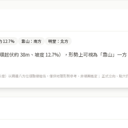
 12.7%
靠山：南方
明堂：北方
起伏約 38m、坡度 12.7%），形勢上可視為「靠山」一
m 解析度）以周邊八方位環取樣粗估，僅供地理形勢參考、非堪輿鑑定； 正式立向、點