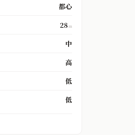
都心
28
m
中
高
低
低