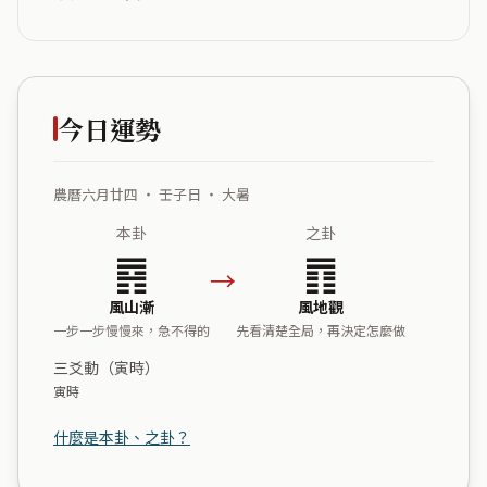
今日運勢
農曆六月廿四 ・ 壬子日 ・ 大暑
本卦
之卦
䷴
䷓
→
風山漸
風地觀
一步一步慢慢來，急不得的
先看清楚全局，再決定怎麼做
三爻動（寅時）
寅時
什麼是本卦、之卦？