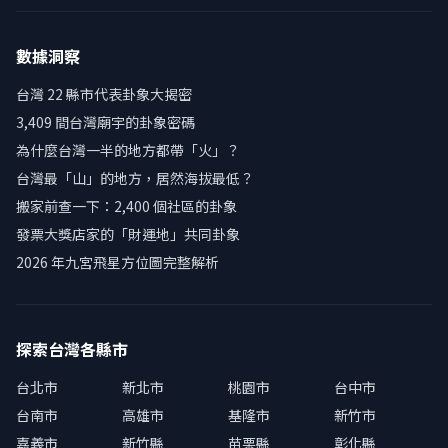
數據洞察
台灣 22 縣市代表卦象大揭密
3,409 間台灣廟宇的卦象密碼
為什麼台灣一半的地方都帶「火」？
台灣最「山」的地方，居然海拔最低？
搬家前查一下：2,400 個社區的卦象
發票大獎店家的「財運地」共同卦象
2026 年九宮飛星方位圖完整解析
探索台灣各縣市
台北市
新北市
桃園市
台中市
台南市
高雄市
基隆市
新竹市
嘉義市
新竹縣
苗栗縣
彰化縣