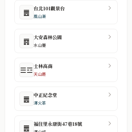
台北101觀景台
䷌
風山漸
大安森林公園
䷴
水山蹇
士林高商
☰☲
天山遯
中正紀念堂
䷌
澤火革
福住里永康街47巷18號
䷌
澤山咸