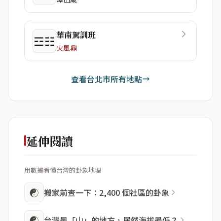
華南駕訓班
☲☷
火風鼎
查看台北市所有地點
延伸閱讀
用數據看懂台灣的卦象地理
☯
搬家前查一下：2,400 個社區的卦象
☯
台灣最「山」的地方，居然海拔最低？