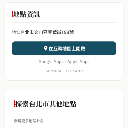
靜心文匯
地點資訊
出生年份
月份
台北市文山區景華街198號
地址
日期
出生時辰
在互動地圖上開啟
Google Maps
·
Apple Maps
開始分析
資料僅用於即時分析，不會儲存於伺服器
24.99874, 121.54767
探索台北市其他地點
發現更多地理卦象