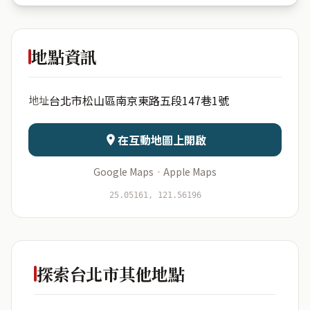
電通國華
地點資訊
出生年份
月份
台北市松山區南京東路五段147巷1號
地址
日期
出生時辰
在互動地圖上開啟
Google Maps
·
Apple Maps
開始分析
資料僅用於即時分析，不會儲存於伺服器
25.05161, 121.56196
探索台北市其他地點