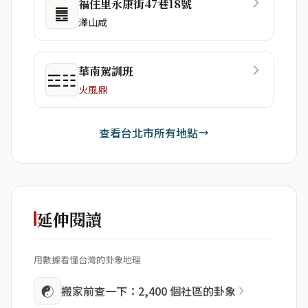
福住里永康街47巷18號
䷌
澤山咸
華南駕訓班
☲☷
火風鼎
查看台北市所有地點
延伸閱讀
用數據看懂台灣的卦象地理
☯
搬家前查一下：2,400 個社區的卦象