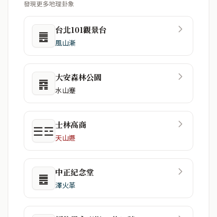
發現更多地理卦象
台北101觀景台
䷌
風山漸
大安森林公園
䷴
水山蹇
士林高商
☰☲
天山遯
中正紀念堂
䷌
澤火革