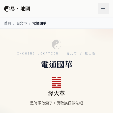
☯
易．地圖
首頁
/
台北市
/
電通國華
☯
I-CHING LOCATION · 台北市 / 松山區
電通國華
䷰
澤火革
是時候改變了，勇敢換個做法吧