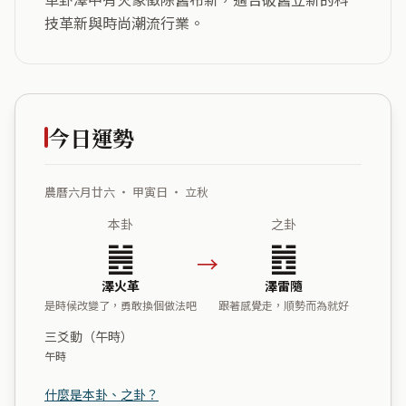
技革新與時尚潮流行業。
今日運勢
農曆六月廿六 ・ 甲寅日 ・ 立秋
本卦
之卦
䷰
䷐
→
澤火革
澤雷隨
是時候改變了，勇敢換個做法吧
跟著感覺走，順勢而為就好
三爻動（午時）
午時
什麼是本卦、之卦？