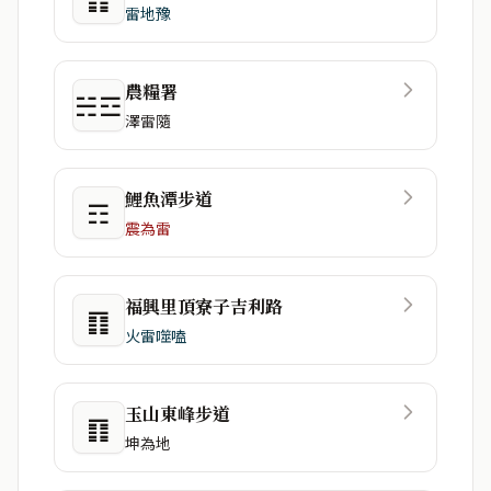
雷地豫
農糧署
☵☲
澤雷隨
鯉魚潭步道
☶
震為雷
福興里頂寮子吉利路
䷖
火雷噬嗑
玉山東峰步道
䷖
坤為地