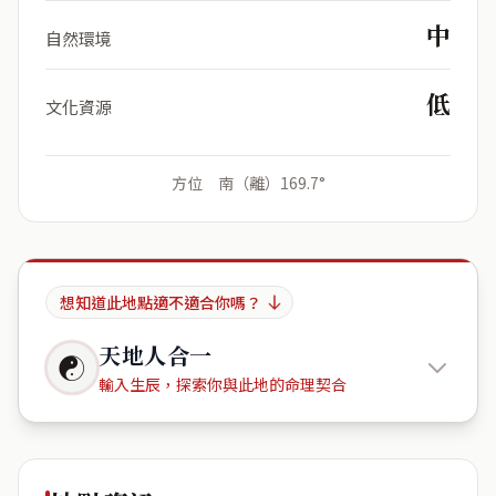
中
自然環境
低
文化資源
方位 南（離）169.7°
想知道此地點適不適合你嗎？
天地人合一
☯
輸入生辰，探索你與此地的命理契合
南投縣信
義鄉雙龍村