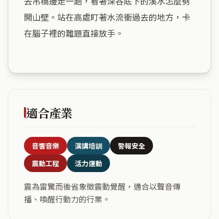
去吊橋邊走一趟，看著深谷底下的溪水怎麼劈
開山壁。站在高處盯著水流衝過去的地方，卡
在腦子裡的難題直接放手。

適合產業
音響音樂
演講培訓
警報安全
震動工程
活力運動
震為雷驚而後省象徵震動覺醒，適合以聲音傳
播、喚醒行動力的行業。