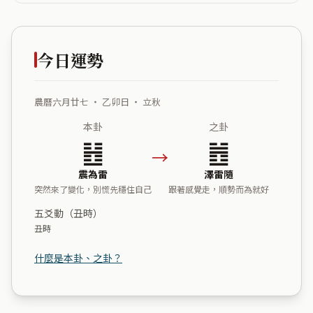
今日運勢
農曆六月廿七 ・ 乙卯日 ・ 立秋
本卦
之卦
䷲
䷐
→
震為雷
澤雷隨
突然來了變化，別慌先穩住自己
跟著感覺走，順勢而為就好
五爻動（丑時）
丑時
什麼是本卦、之卦？