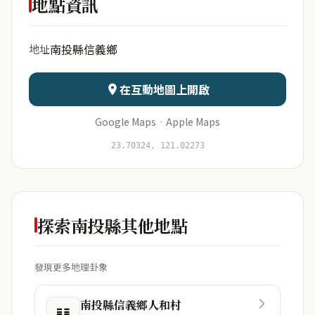
地點資訊
出生年份
月份
南投縣信義鄉
地址
日期
出生時辰
在互動地圖上開啟
Google Maps
·
Apple Maps
開始分析
資料僅用於即時分析，不會儲存於伺服器
23.70324, 121.02273
探索南投縣其他地點
發現更多地理卦象
南投縣信義鄉人和村
䷁