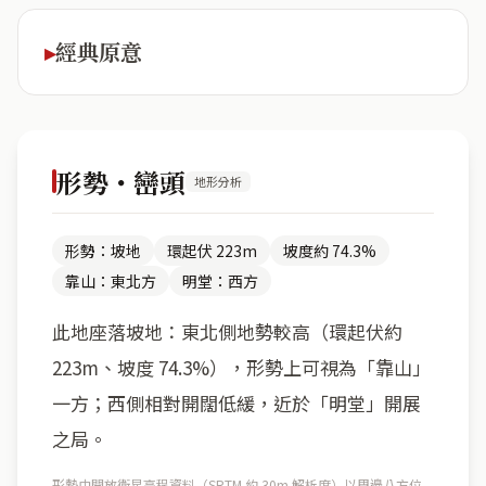
經典原意
形勢・巒頭
地形分析
形勢：坡地
環起伏 223m
坡度約 74.3%
靠山：東北方
明堂：西方
此地座落坡地：東北側地勢較高（環起伏約
223m、坡度 74.3%），形勢上可視為「靠山」
一方；西側相對開闊低緩，近於「明堂」開展
之局。
形勢由開放衛星高程資料（SRTM 約 30m 解析度）以周邊八方位