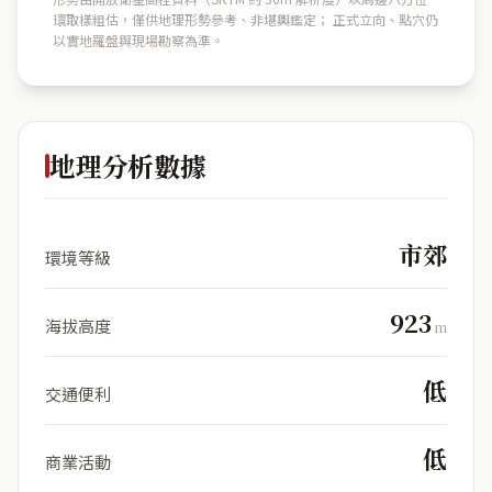
環取樣粗估，僅供地理形勢參考、非堪輿鑑定； 正式立向、點穴仍
以實地羅盤與現場勘察為準。
地理分析數據
市郊
環境等級
923
海拔高度
m
低
交通便利
低
商業活動