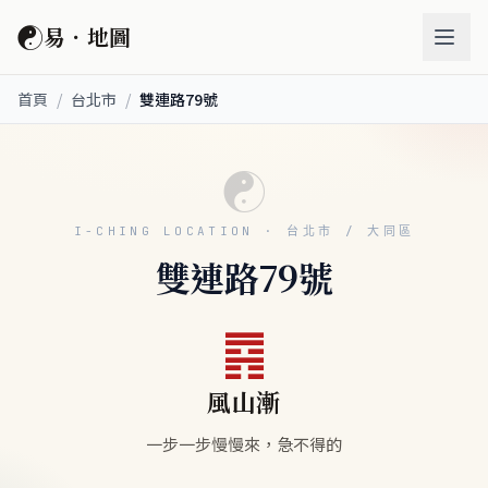
☯
易．地圖
首頁
/
台北市
/
雙連路79號
☯
I-CHING LOCATION · 台北市 / 大同區
雙連路79號
䷴
風山漸
一步一步慢慢來，急不得的