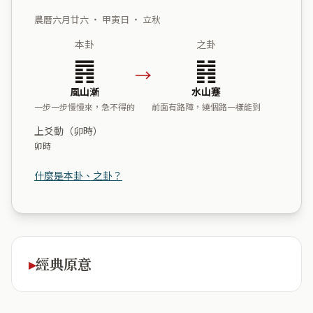
農曆六月廿六 ・ 甲寅日 ・ 立秋
本卦
之卦
䷴
䷦
→
風山漸
水山蹇
一步一步慢慢來，急不得的
前面有路障，繞個路一樣能到
上爻動（卯時）
卯時
什麼是本卦、之卦？
經典原意