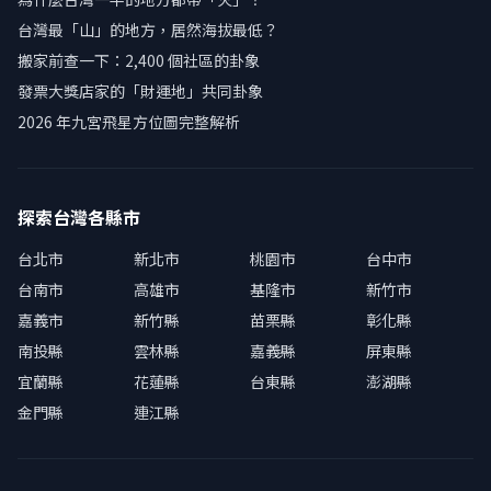
台灣最「山」的地方，居然海拔最低？
搬家前查一下：2,400 個社區的卦象
發票大獎店家的「財運地」共同卦象
2026 年九宮飛星方位圖完整解析
探索台灣各縣市
台北市
新北市
桃園市
台中市
台南市
高雄市
基隆市
新竹市
嘉義市
新竹縣
苗栗縣
彰化縣
南投縣
雲林縣
嘉義縣
屏東縣
宜蘭縣
花蓮縣
台東縣
澎湖縣
金門縣
連江縣