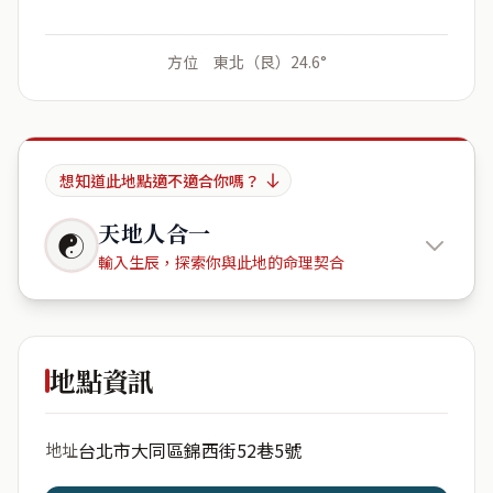
方位 東北（艮）24.6°
想知道此地點適不適合你嗎？
天地人合一
☯
輸入生辰，探索你與此地的命理契合
雙連路79
號
地點資訊
出生年份
月份
台北市大同區錦西街52巷5號
地址
日期
出生時辰