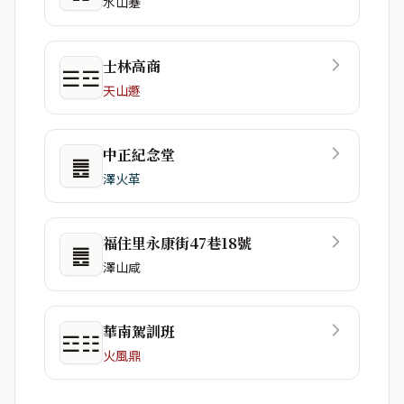
水山蹇
士林高商
☰☲
天山遯
中正紀念堂
䷌
澤火革
福住里永康街47巷18號
䷌
澤山咸
華南駕訓班
☲☷
火風鼎