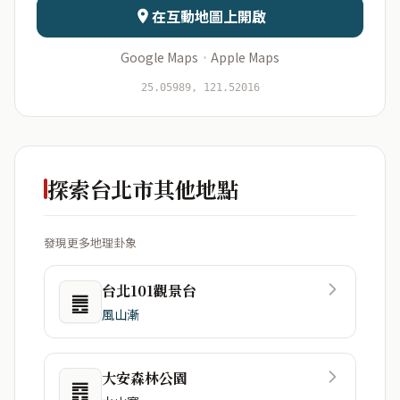
在互動地圖上開啟
Google Maps
·
Apple Maps
開始分析
資料僅用於即時分析，不會儲存於伺服器
25.05989, 121.52016
探索台北市其他地點
發現更多地理卦象
台北101觀景台
䷌
風山漸
大安森林公園
䷴