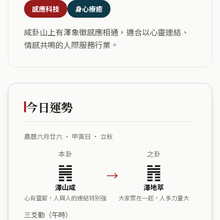
感應科技
身心療癒
咸卦山上有澤象徵感應相通，適合以心靈連結、
情感共鳴的人際服務行業。
今日運勢
農曆六月廿六 ・ 甲寅日 ・ 立秋
本卦
之卦
䷞
䷬
→
澤山咸
澤地萃
心有靈犀，人與人的連結特別強
大家聚在一起，人多力量大
三爻動（午時）