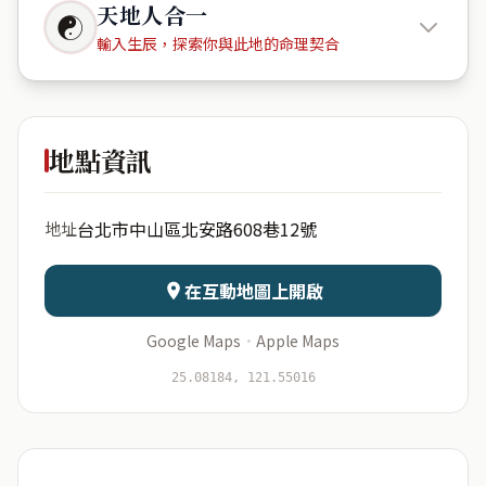
天地人合一
☯
輸入生辰，探索你與此地的命理契合
長虹
Park608
地點資訊
出生年份
月份
台北市中山區北安路608巷12號
地址
日期
出生時辰
在互動地圖上開啟
Google Maps
·
Apple Maps
開始分析
資料僅用於即時分析，不會儲存於伺服器
25.08184, 121.55016