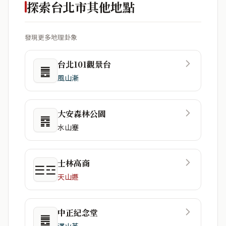
探索台北市其他地點
發現更多地理卦象
台北101觀景台
䷌
風山漸
大安森林公園
䷴
水山蹇
士林高商
☰☲
天山遯
中正紀念堂
䷌
澤火革