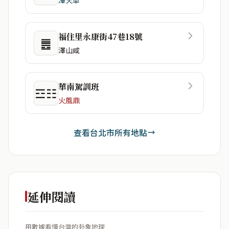
福住里永康街47巷18號
䷌
澤山咸
華南駕訓班
☲☷
火風鼎
查看台北市所有地點
延伸閱讀
用數據看懂台灣的卦象地理