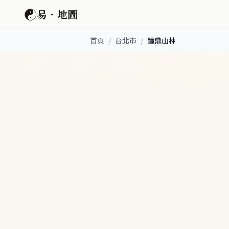
☯
易．地圖
首頁
/
台北市
/
鐘鼎山林