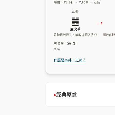
農曆六月廿七 ・ 乙卯日 ・ 立秋
本卦
䷰
→
澤火革
是時候改變了，勇敢換個做法吧
豐收的
五爻動（未時）
未時
什麼是本卦、之卦？
經典原意