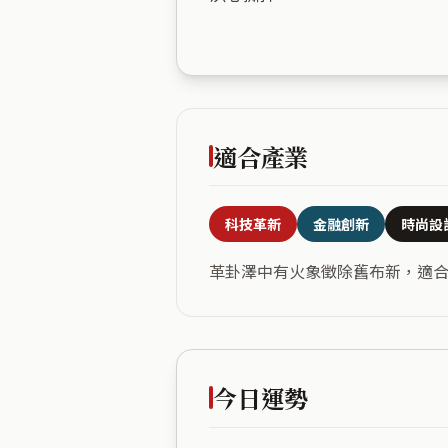
適合產業
科技革新
金融創新
時尚設
革卦澤中有火象徵除舊布新，適
今日運勢