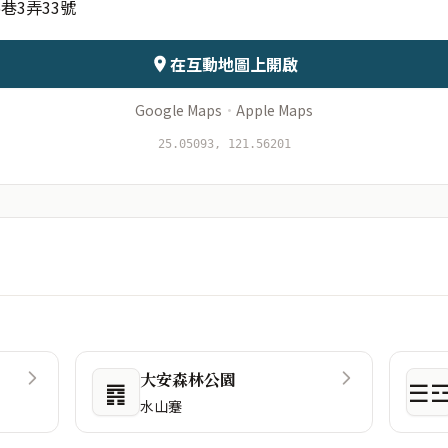
巷3弄33號
會儲存於伺服器
在互動地圖上開啟
Google Maps
·
Apple Maps
25.05093, 121.56201
大安森林公園
䷴
☰
水山蹇