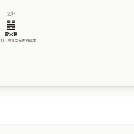
之卦
䷶
雷火豐
時刻，盡情享受你的成果