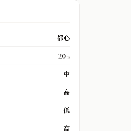
都心
20
m
中
高
低
高