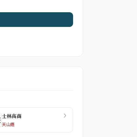
士林高商
☲
天山遯