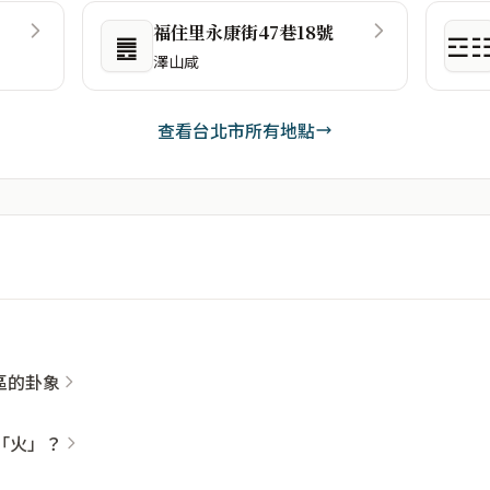
福住里永康街47巷18號
䷌
☲
澤山咸
查看台北市所有地點
社區的卦象
「火」？