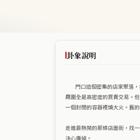
卦象說明
        門口這個密集的店家聚落，把世俗的人氣和慾望推到最高點。澤火革講的就是徹底翻新。這個空間底子裡的火氣很旺，
周圍全是高密度的買賣交易。但
一個封閉的容器裡燒大火。舊的
走進最熱鬧的那條店面街，找一
決心撕掉。
