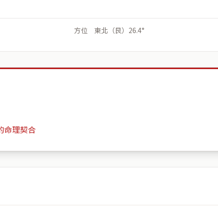
方位 東北（艮）26.4°
的命理契合
鐘鼎山林
月份
日期