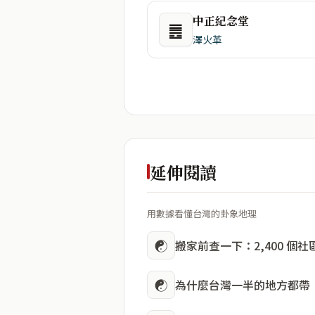
中正紀念堂
䷌
澤火革
延伸閱讀
用數據看懂台灣的卦象地理
☯
搬家前查一下：2,400 個
☯
為什麼台灣一半的地方都帶