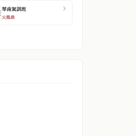
華南駕訓班
☷
火風鼎