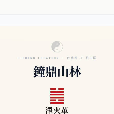
☯
I-CHING LOCATION · 台北市 / 松山區
鐘鼎山林
䷰
澤火革