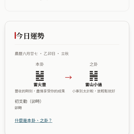
今日運勢
農曆六月廿七 ・ 乙卯日 ・ 立秋
本卦
之卦
䷶
䷽
→
雷火豐
雷山小過
豐收的時刻，盡情享受你的成果
小事別太計較，放輕鬆就好
初爻動（卯時）
卯時
什麼是本卦、之卦？