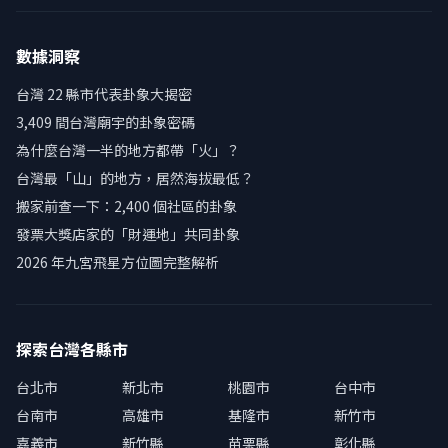
數據洞察
台灣 22 縣市代表卦象大揭密
3,409 間台灣廟宇的卦象密碼
為什麼台灣一半的地方都帶「火」？
台灣最「山」的地方，居然海拔最低？
搬家前查一下：2,400 個社區的卦象
發票大獎店家的「財運地」共同卦象
2026 年九宮飛星方位圖完整解析
探索台灣各縣市
台北市
新北市
桃園市
台中市
台南市
高雄市
基隆市
新竹市
嘉義市
新竹縣
苗栗縣
彰化縣