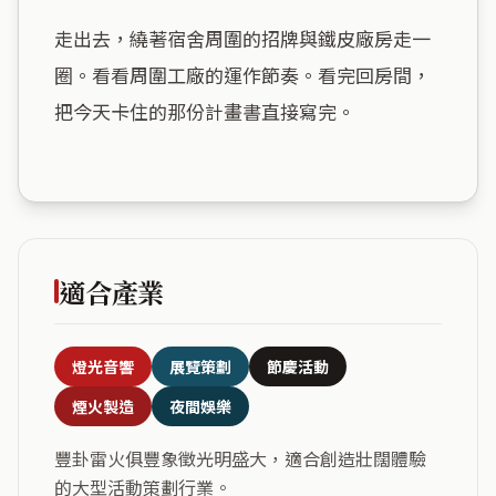
走出去，繞著宿舍周圍的招牌與鐵皮廠房走一
圈。看看周圍工廠的運作節奏。看完回房間，
把今天卡住的那份計畫書直接寫完。

適合產業
燈光音響
展覽策劃
節慶活動
煙火製造
夜間娛樂
豐卦雷火俱豐象徵光明盛大，適合創造壯闊體驗
的大型活動策劃行業。