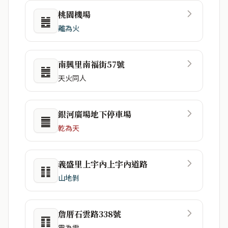
桃園機場
䷰
離為火
南興里南福街57號
䷰
天火同人
銀河廣場地下停車場
䷀
乾為天
義盛里上宇內上宇內道路
䷁
山地剝
詹厝石雲路338號
䷖
震為雷