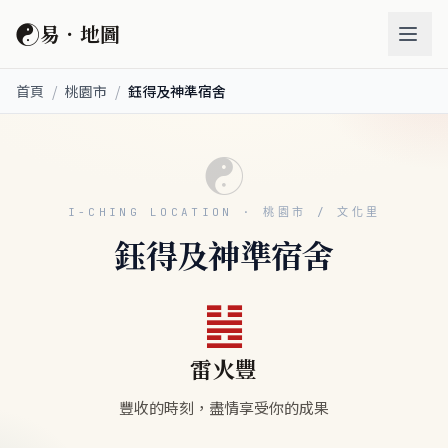
☯
易．地圖
首頁
/
桃園市
/
鈺得及神準宿舍
☯
I-CHING LOCATION · 桃園市 / 文化里
鈺得及神準宿舍
䷶
雷火豐
豐收的時刻，盡情享受你的成果