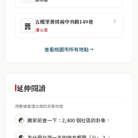
五權里營房前中央路149巷
䷠
澤火革
查看桃園市所有地點
延伸閱讀
用數據看懂台灣的卦象地理
☯
搬家前查一下：2,400 個社區的卦象
☯
為什麼台灣一半的地方都帶「火」？