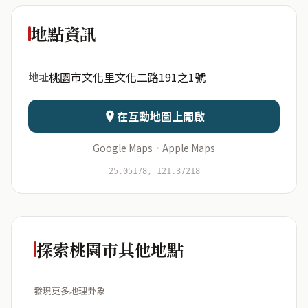
鈺得及神
準宿舍
地點資訊
出生年份
月份
桃園市文化里文化二路191之1號
地址
日期
出生時辰
在互動地圖上開啟
Google Maps
·
Apple Maps
開始分析
資料僅用於即時分析，不會儲存於伺服器
25.05178, 121.37218
探索桃園市其他地點
發現更多地理卦象