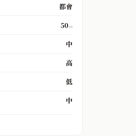
都會
50
m
中
高
低
中