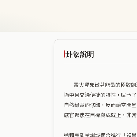
卦象說明
        雷火豐象徵著能量的極致飽滿與光芒四射，這座空間正處於繁華與效率的交會點，像是一場永不落幕的城市盛宴。海拔
適中且交通便捷的特性，賦予了
自然綠意的修飾，反而讓空間呈
感官聚焦在目標與成就上，非常
這類高能量場域適合進行「視覺