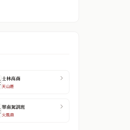
士林高商
☲
天山遯
華南駕訓班
☷
火風鼎