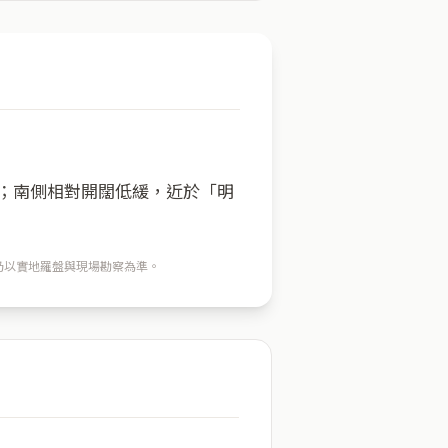
方；南側相對開闊低緩，近於「明
穴仍以實地羅盤與現場勘察為準。