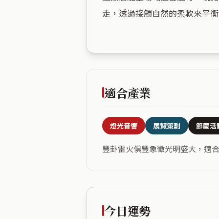
走，透過接觸自然的柔軟來平衡
適合產業
燈光音響
展覽策劃
節慶活
豐卦雷火俱豐象徵光明盛大，適
今日運勢