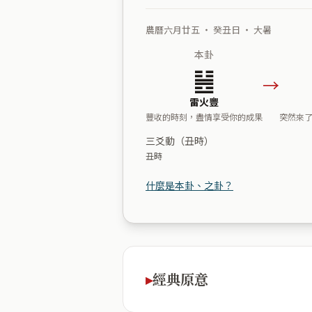
農曆六月廿五 ・ 癸丑日 ・ 大暑
本卦
䷶
→
雷火豐
豐收的時刻，盡情享受你的成果
突然來
三爻動（丑時）
丑時
什麼是本卦、之卦？
經典原意