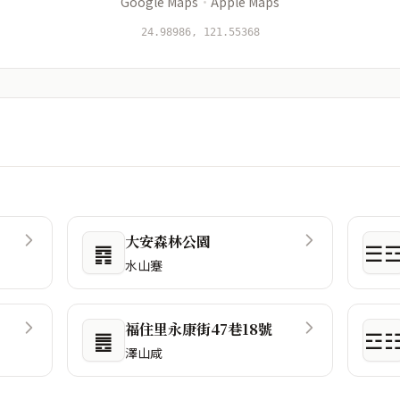
Google Maps
·
Apple Maps
24.98986, 121.55368
大安森林公園
䷴
☰
水山蹇
福住里永康街47巷18號
䷌
☲
澤山咸