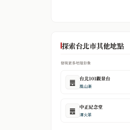
探索台北市其他地點
發現更多地理卦象
台北101觀景台
䷌
風山漸
中正紀念堂
䷌
澤火革