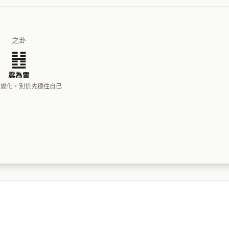
之卦
䷲
震為雷
了變化，別慌先穩住自己