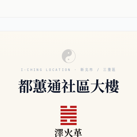
☯
I-CHING LOCATION · 新北市 / 三重區
都蕙通社區大樓
䷰
澤火革