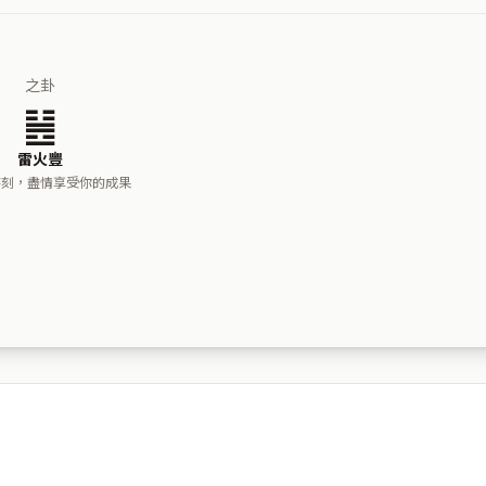
之卦
䷶
雷火豐
時刻，盡情享受你的成果