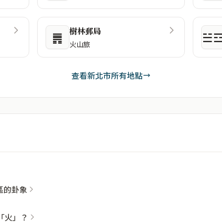
樹林郵局
䷠
☱
火山旅
查看新北市所有地點
社區的卦象
「火」？