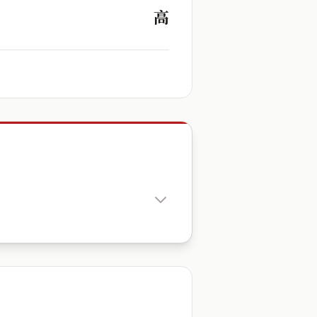
高
出生時辰