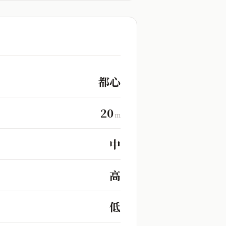
都心
20
m
中
高
低