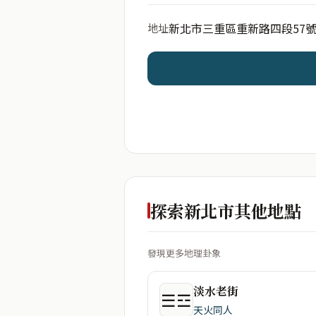
新北市三重區重新路四段57
地址
開始分析
資料僅用於即時分析，不
探索新北市其他地點
發現更多地理卦象
淡水老街
☰☲
天火同人