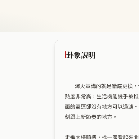
卦象說明
        澤火革講的就是徹底更換。你站在這棟大樓底下，四週全是密密麻麻的店家，買東西、吃東西快得不得了。這裡的商業
熱度非常高，生活機能幾乎被推
面的氣運卻沒有地方可以過濾。
刻跟上新節奏的地方。

走進大樓騎樓，找一家看起來開