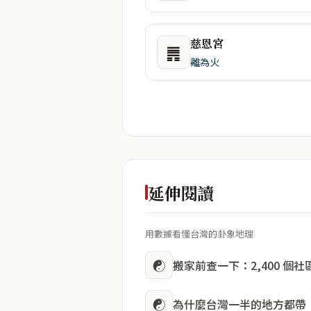
慈恩宮
䷠
離為火
延伸閱讀
用數據看懂台灣的卦象地理
☯
搬家前查一下：2,400 個
☯
為什麼台灣一半的地方都帶