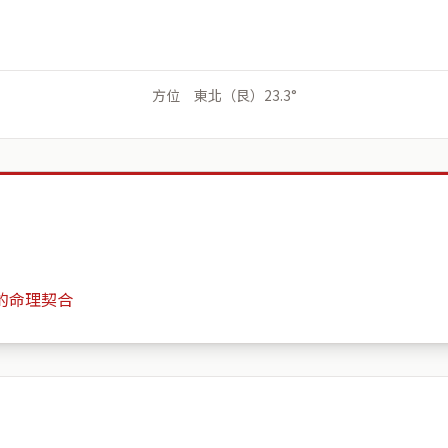
方位 東北（艮）23.3°
的命理契合
都蕙通社區大樓
月份
日期