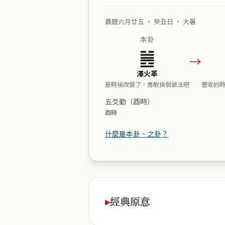
農曆六月廿五 ・ 癸丑日 ・ 大暑
本卦
䷰
→
澤火革
是時候改變了，勇敢換個做法吧
豐收的
五爻動（酉時）
酉時
什麼是本卦、之卦？
經典原意