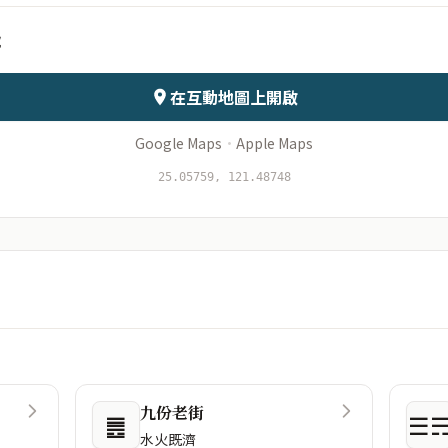
號
會儲存於伺服器
在互動地圖上開啟
Google Maps
·
Apple Maps
25.05759, 121.48748
九份老街
䷌
☰
水火既濟