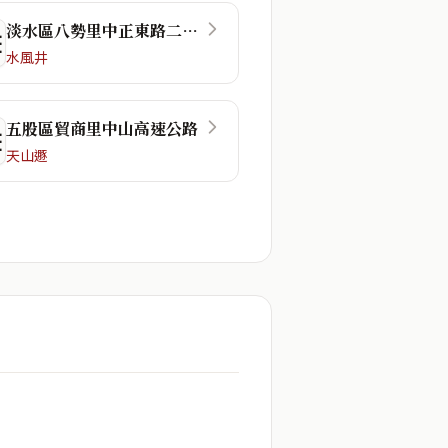
淡水區八勢里中正東路二段48巷
☴
水風井
五股區貿商里中山高速公路
☲
天山遯