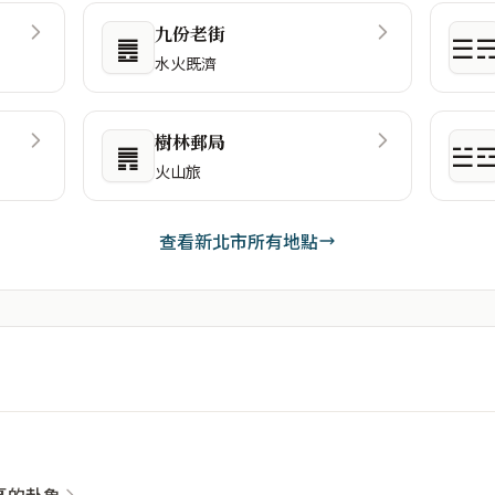
九份老街
䷌
☰
水火既濟
樹林郵局
䷠
☱
火山旅
查看新北市所有地點