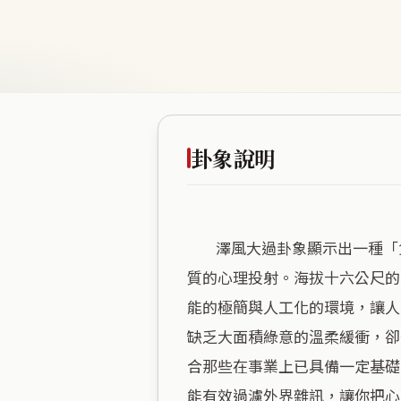
卦象說明
        澤風大過卦象顯示出一種「負重前行」的張力，這正對應了此處在平坦地勢中，試圖在緊湊都會節奏下追求理想生活品
質的心理投射。海拔十六公尺的
能的極簡與人工化的環境，讓人
缺乏大面積綠意的溫柔緩衝，卻
合那些在事業上已具備一定基礎
能有效過濾外界雜訊，讓你把心