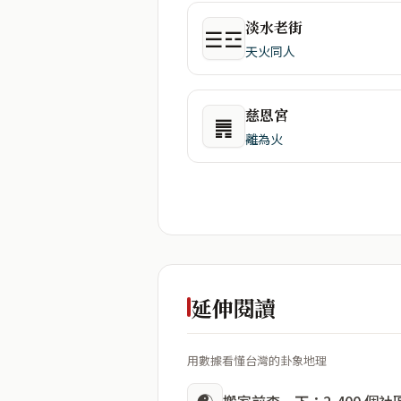
淡水老街
☰☲
天火同人
慈恩宮
䷠
離為火
延伸閱讀
用數據看懂台灣的卦象地理