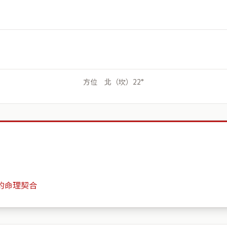
方位 北（坎）22°
的命理契合
遠雄巴黎公園