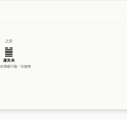
之卦
䷪
澤天夬
心就果斷行動，別猶豫