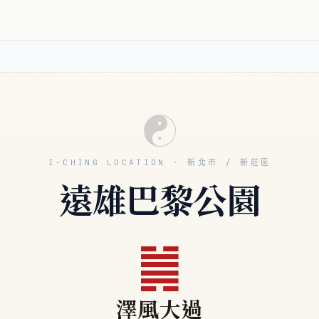
☯
I-CHING LOCATION · 新北市 / 新莊區
遠雄巴黎公園
䷛
澤風大過