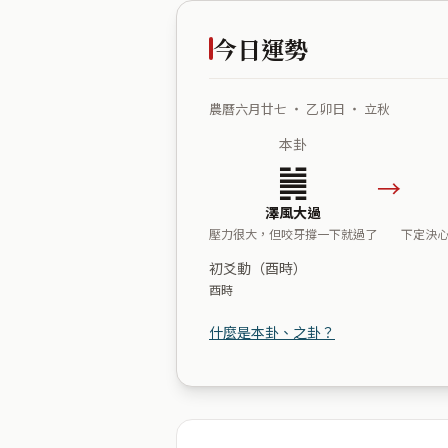
今日運勢
農曆六月廿七 ・ 乙卯日 ・ 立秋
本卦
䷛
→
澤風大過
壓力很大，但咬牙撐一下就過了
下定決
初爻動（酉時）
酉時
什麼是本卦、之卦？