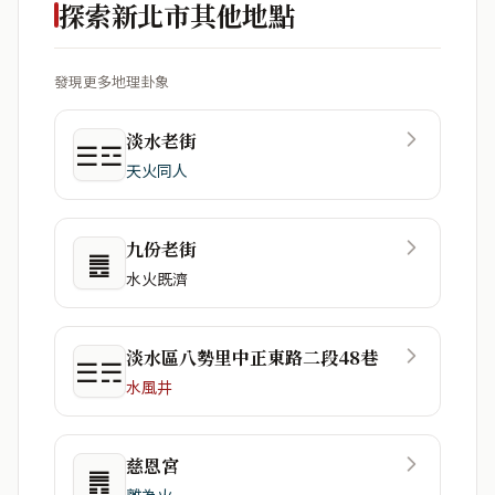
探索新北市其他地點
發現更多地理卦象
淡水老街
☰☲
天火同人
九份老街
䷌
水火既濟
淡水區八勢里中正東路二段48巷
☰☴
水風井
慈恩宮
䷠
離為火