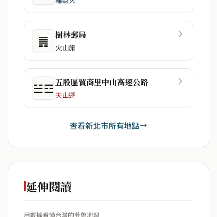
樹林郵局
䷠
火山旅
五股區貿商里中山高速公路
☱☲
天山遯
查看新北市所有地點
延伸閱讀
用數據看懂台灣的卦象地理