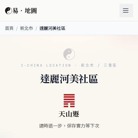
☯
易．地圖
首頁
/
新北市
/
達麗河美社區
☯
I-CHING LOCATION · 新北市 / 三重區
達麗河美社區
䷠
天山遯
適時退一步，保存實力等下次