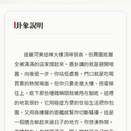
卦象說明
        達麗河美這棟大樓頂得很高，但周圍底層
全被滿滿的店家撐起來。遯卦講的就是避開喧
囂、向後退一步。你站低處看，門口就是吃喝
買賣的熱鬧場面。但你只要走進大樓、搭電梯
往上，底下那些嘈雜瞬間就被甩在腳底。這裡
的地氣很妙，它用極度方便的世俗生活把你包
圍，又用高樓層的距離感幫你切斷騷擾。這是
一個適合躲起來過日子的地方。你想湊熱鬧，