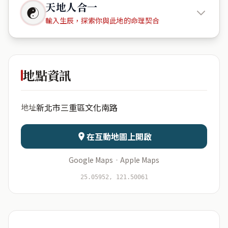
天地人合一
☯
輸入生辰，探索你與此地的命理契合
達麗河美
社區
地點資訊
出生年份
月份
新北市三重區文化南路
地址
日期
出生時辰
在互動地圖上開啟
Google Maps
·
Apple Maps
開始分析
資料僅用於即時分析，不會儲存於伺服器
25.05952, 121.50061