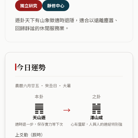
獨立研究
靜修中心
遯卦天下有山象徵適時退隱，適合以遠離塵囂、
回歸靜謐的休閒服務業。
今日運勢
農曆六月廿五 ・ 癸丑日 ・ 大暑
本卦
之卦
䷠
䷞
→
天山遯
澤山咸
適時退一步，保存實力等下次
心有靈犀，人與人的連結特別強
上爻動（辰時）