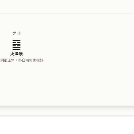
之卦
䷥
火澤睽
不同很正常，各自精彩也很好