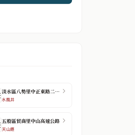
淡水區八勢里中正東路二段48巷
☴
水風井
五股區貿商里中山高速公路
☲
天山遯