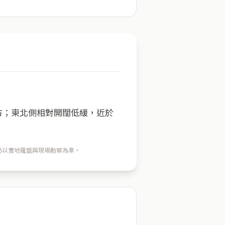
一方；東北側相對開闊低緩，近於
穴仍以實地羅盤與現場勘察為準。