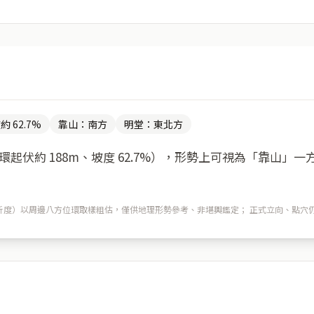
約 62.7%
靠山：南方
明堂：東北方
起伏約 188m、坡度 62.7%），形勢上可視為「靠山」
m 解析度）以周邊八方位環取樣粗估，僅供地理形勢參考、非堪輿鑑定； 正式立向、點