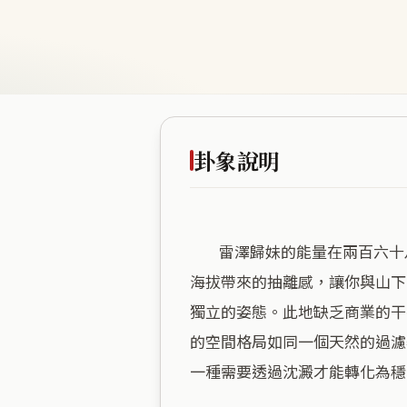
卦象說明
        雷澤歸妹的能量在兩百六十八公尺的高處顯得格外純粹，這是一種「急於尋求歸屬卻又帶有不安分躁動」的心理映射。
海拔帶來的抽離感，讓你與山下
獨立的姿態。此地缺乏商業的干
的空間格局如同一個天然的過濾
一種需要透過沈澱才能轉化為穩