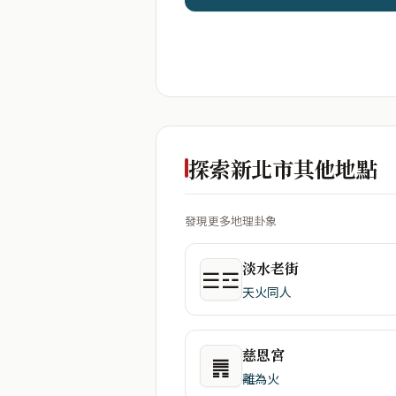
探索新北市其他地點
發現更多地理卦象
淡水老街
☰☲
天火同人
慈恩宮
䷠
離為火