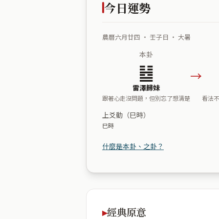
今日運勢
農曆六月廿四 ・ 壬子日 ・ 大暑
本卦
䷵
→
雷澤歸妹
跟著心走沒問題，但別忘了想清楚
看法
上爻動（巳時）
巳時
什麼是本卦、之卦？
經典原意