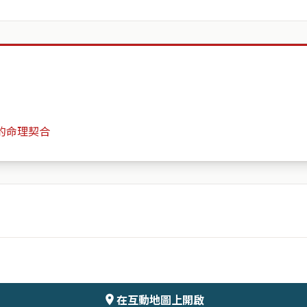
的命理契合
達觀的日子
月份
日期
會儲存於伺服器
在互動地圖上開啟