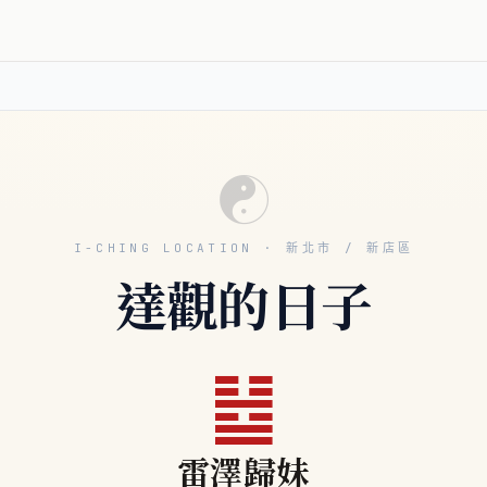
☯
I-CHING LOCATION · 新北市 / 新店區
達觀的日子
䷵
雷澤歸妹