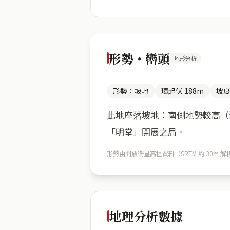
形勢・巒頭
地形分析
形勢：坡地
環起伏 188m
坡度
此地座落坡地：南側地勢較高（環
「明堂」開展之局。
形勢由開放衛星高程資料（SRTM 約 30
地理分析數據