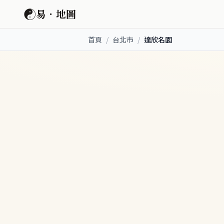
☯
易．地圖
首頁
/
台北市
/
達欣名園