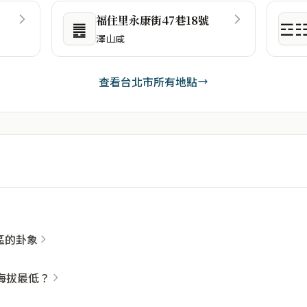
福住里永康街47巷18號
䷌
☲
澤山咸
查看台北市所有地點
社區的卦象
海拔最低？