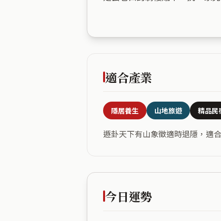
適合產業
隱居養生
山地旅遊
精品民
遯卦天下有山象徵適時退隱，適
今日運勢