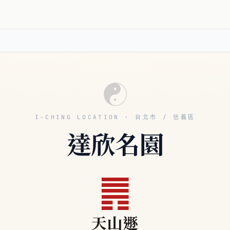
☯
I-CHING LOCATION · 台北市 / 信義區
達欣名園
䷠
天山遯