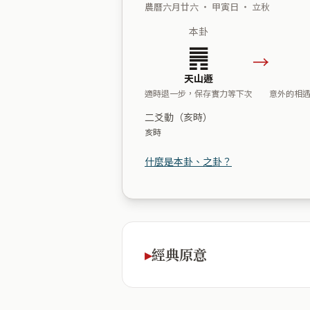
農曆六月廿六 ・ 甲寅日 ・ 立秋
本卦
䷠
→
天山遯
適時退一步，保存實力等下次
意外的相
二爻動（亥時）
亥時
什麼是本卦、之卦？
經典原意