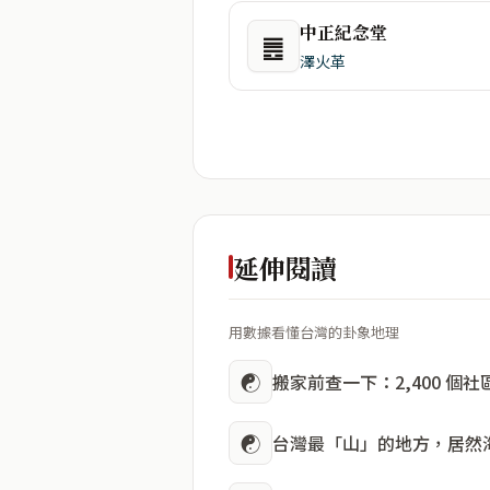
中正紀念堂
䷌
澤火革
延伸閱讀
用數據看懂台灣的卦象地理
☯
搬家前查一下：2,400 個
☯
台灣最「山」的地方，居然