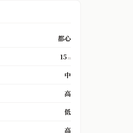
都心
15
m
中
高
低
高