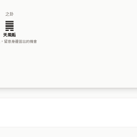
之卦
䷫
天風姤
遇，留意身邊冒出的機會