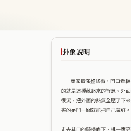
卦象說明
        商家擠滿整條街，門口看板一個比一個亮。不過你仔細看樓上，這裡的底子其實是山腳下的矮坡。退一步講，天山遯說
的就是這種藏起來的智慧。外面
很沉，把外面的熱氣全壓了下來
害的是門一關就能把自己藏好。
走去巷口的騎樓底下，挑一家亮