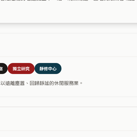
宿
獨立研究
靜修中心
合以遠離塵囂、回歸靜謐的休閒服務業。