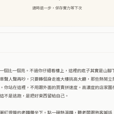
適時退一步，保存實力等下次
車聲人聲再吵，只要轉個身走進大樓挑高大廳，那些熱鬧立
。你站在這裡，不用跟外面的買賣拼速度。高濃度的店家圍
這不是逃跑，是把好東西留給自己。

著紅燈籠的老麵攤坐下。點一碗熱湯麵，聽老闆跟熟客喊話，