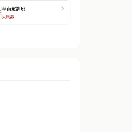
華南駕訓班
☷
火風鼎