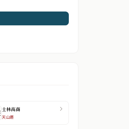
士林高商
☲
天山遯