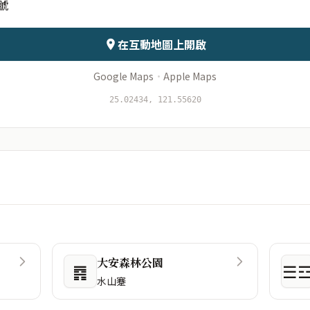
號
會儲存於伺服器
在互動地圖上開啟
Google Maps
·
Apple Maps
25.02434, 121.55620
大安森林公園
䷴
☰
水山蹇