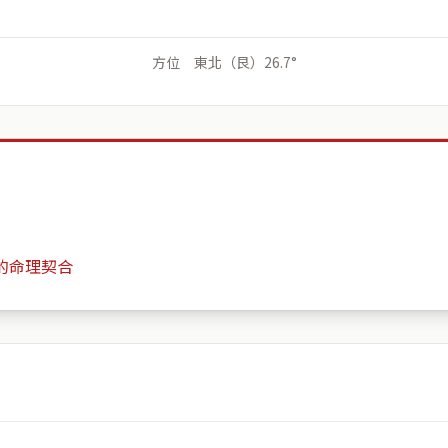
方位 東北（艮）26.7°
的命理契合
達欣名園
月份
日期