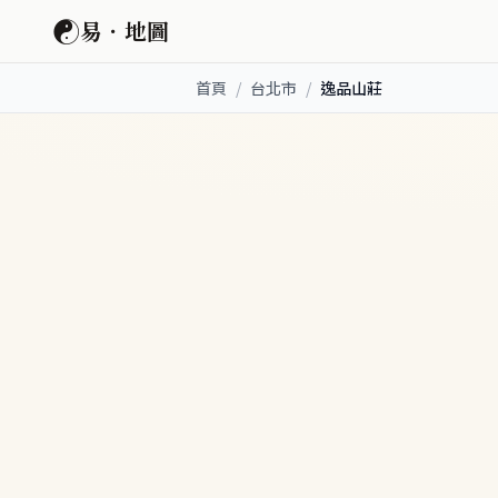
☯
易．地圖
首頁
/
台北市
/
逸品山莊