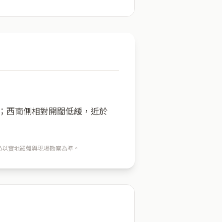
方；西南側相對開闊低緩，近於
穴仍以實地羅盤與現場勘察為準。