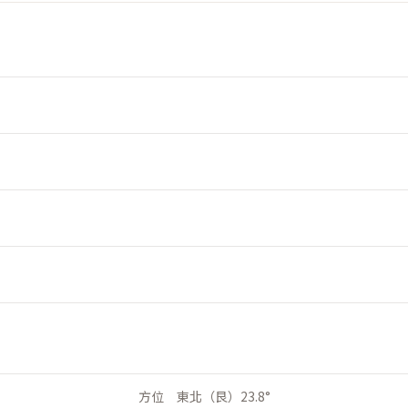
方位 東北（艮）23.8°