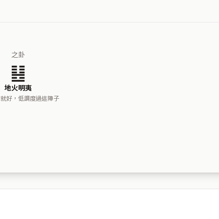
之卦
䷣
地火明夷
力就好，低調度過這陣子