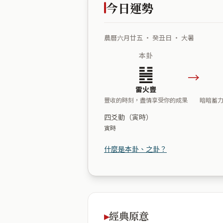
今日運勢
農曆六月廿五 ・ 癸丑日 ・ 大暑
本卦
䷶
→
雷火豐
豐收的時刻，盡情享受你的成果
暗暗蓄
四爻動（寅時）
寅時
什麼是本卦、之卦？
經典原意