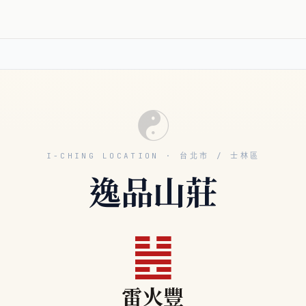
☯
I-CHING LOCATION · 台北市 / 士林區
逸品山莊
䷶
雷火豐