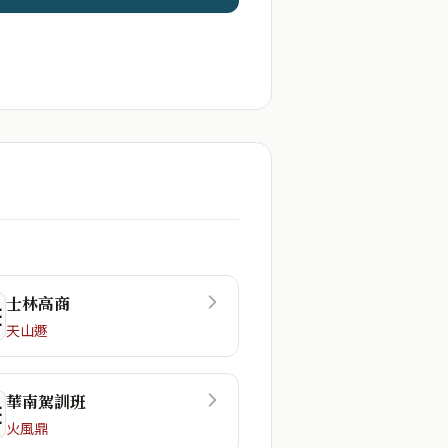
士林高商
☲
天山遯
華南駕訓班
☷
火風鼎