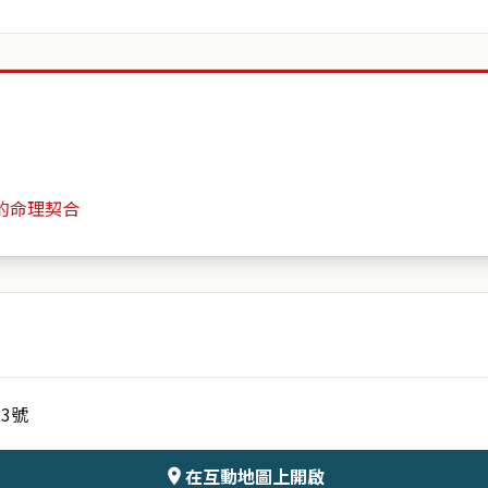
的命理契合
逸品山莊
月份
日期
3號
會儲存於伺服器
在互動地圖上開啟