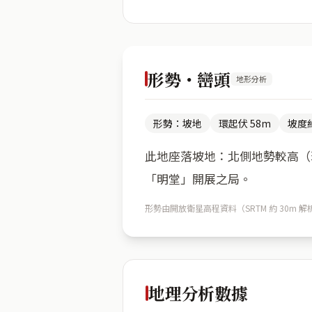
形勢・巒頭
地形分析
形勢：坡地
環起伏 58m
坡度約
此地座落坡地：北側地勢較高（環
「明堂」開展之局。
形勢由開放衛星高程資料（SRTM 約 30
地理分析數據