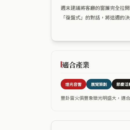
週末建議將客廳的窗簾完全拉開
「復盤式」的對話，將這週的決
適合產業
燈光音響
展覽策劃
節慶活
豐卦雷火俱豐象徵光明盛大，適