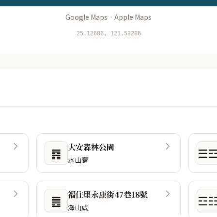
Google Maps
·
Apple Maps
25.12686, 121.53286
大安森林公園
䷴
☰
水山蹇
福住里永康街47巷18號
䷌
☲
澤山咸