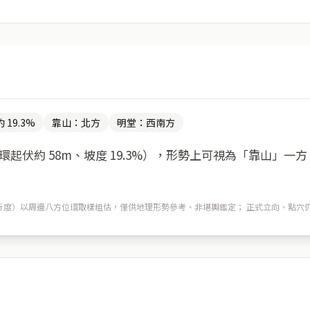
 19.3%
靠山：北方
明堂：西南方
起伏約 58m、坡度 19.3%），形勢上可視為「靠山」一
m 解析度）以周邊八方位環取樣粗估，僅供地理形勢參考、非堪輿鑑定； 正式立向、點