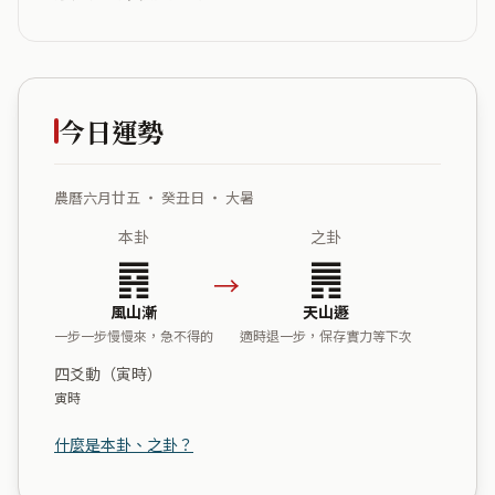
今日運勢
農曆六月廿五 ・ 癸丑日 ・ 大暑
本卦
之卦
䷴
䷠
→
風山漸
天山遯
一步一步慢慢來，急不得的
適時退一步，保存實力等下次
四爻動（寅時）
寅時
什麼是本卦、之卦？