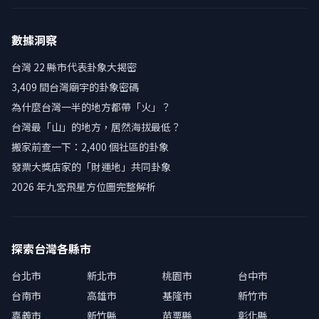
數據洞察
台灣 22 縣市代表卦象大揭密
3,409 間台灣廟宇的卦象密碼
為什麼台灣一半的地方都帶「火」？
台灣最「山」的地方，居然海拔最低？
搬家前查一下：2,400 個社區的卦象
發票大獎店家的「財運地」共同卦象
2026 年九宮飛星方位圖完整解析
探索台灣各縣市
台北市
新北市
桃園市
台中市
台南市
高雄市
基隆市
新竹市
嘉義市
新竹縣
苗栗縣
彰化縣