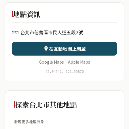
超級市民
地點資訊
出生年份
月份
台北市信義區市民大道五段2號
地址
日期
出生時辰
在互動地圖上開啟
Google Maps
·
Apple Maps
開始分析
資料僅用於即時分析，不會儲存於伺服器
25.04542, 121.55870
探索台北市其他地點
發現更多地理卦象