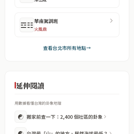
華南駕訓班
☲☷
火風鼎
查看台北市所有地點
延伸閱讀
用數據看懂台灣的卦象地理
☯
搬家前查一下：2,400 個社區的卦象
☯
台灣最「山」的地方，居然海拔最低？