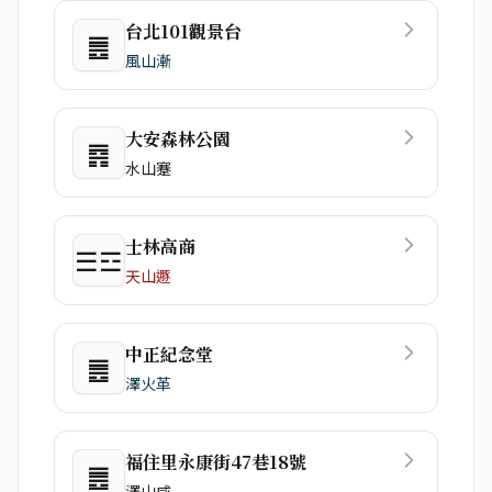
台北101觀景台
䷌
風山漸
大安森林公園
䷴
水山蹇
士林高商
☰☲
天山遯
中正紀念堂
䷌
澤火革
福住里永康街47巷18號
䷌
澤山咸