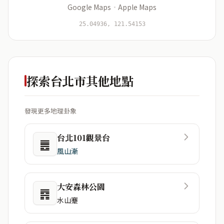
Google Maps
·
Apple Maps
開始分析
資料僅用於即時分析，不會儲存於伺服器
25.04936, 121.54153
探索台北市其他地點
發現更多地理卦象
台北101觀景台
䷌
風山漸
大安森林公園
䷴
水山蹇