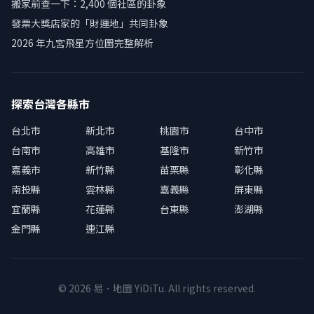
搬家前查一下：2,400 個社區的卦象
發票大獎店家的「財運地」共同卦象
2026 年九宮飛星方位圖完整解析
探索台灣各縣市
台北市
新北市
桃園市
台中市
台南市
高雄市
基隆市
新竹市
嘉義市
新竹縣
苗栗縣
彰化縣
南投縣
雲林縣
嘉義縣
屏東縣
宜蘭縣
花蓮縣
台東縣
澎湖縣
金門縣
連江縣
© 2026 易．地圖 YiDiTu. All rights reserved.