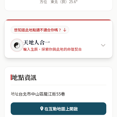
方位 東北（艮）25.6°
想知道此地點適不適合你嗎？
天地人合一
☯
輸入生辰，探索你與此地的命理契合
貝森朵夫
地點資訊
出生年份
月份
台北市中山區龍江街55巷
地址
日期
出生時辰
在互動地圖上開啟