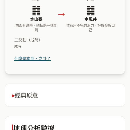
䷦
䷯
→
水山蹇
水風井
前面有路障，繞個路一樣能
你有用不完的潛力，好好發掘自
到
己
二爻動（戌時）
戌時
什麼是本卦、之卦？
經典原意
地理分析數據