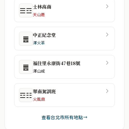
士林高商
☰☲
天山遯
中正紀念堂
䷌
澤火革
福住里永康街47巷18號
䷌
澤山咸
華南駕訓班
☲☷
火風鼎
查看台北市所有地點