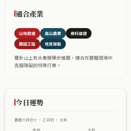
適合產業
山地救援
高山農業
骨科復健
艱困工程
地質探勘
蹇卦山上有水象徵舉步維艱，適合在艱難環境中
克服障礙的特殊行業。
今日運勢
農曆六月廿七 ・ 乙卯日 ・ 立秋
本卦
之卦