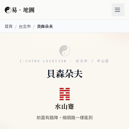
☯
易．地圖
首頁
/
台北市
/
貝森朵夫
☯
I-CHING LOCATION · 台北市 / 中山區
貝森朵夫
䷦
水山蹇
前面有路障，繞個路一樣能到