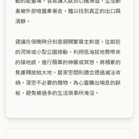
動的能量場，容易讓人感到心緒滯澀，生活節
奏被外部喧囂牽著走，難以找到真正的出口與
清靜。

建議在傍晚時分刻意避開繁華主幹道，往鄰近
的河岸或小型公園移動，利用低海拔地勢帶來
的接地感，進行簡單的伸展或冥想，將積累的
焦慮釋放給大地。居家空間則適合透過減法收
納，清空不必要的雜物，為心靈騰出喘息的餘
裕，避免被過多的生活瑣事所淹沒。
