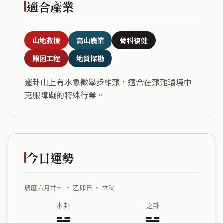
適合產業
山地救援
高山農業
骨科復健
艱困工程
地質探勘
蹇卦山上有水象徵舉步維艱，適合在艱難環境中
克服障礙的特殊行業。
今日運勢
農曆六月廿七 ・ 乙卯日 ・ 立秋
本卦
之卦
䷦
䷾