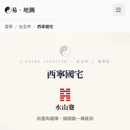
☯
易．地圖
首頁
/
台北市
/
西寧國宅
☯
I-CHING LOCATION · 台北市 / 萬華區
西寧國宅
䷦
水山蹇
前面有路障，繞個路一樣能到