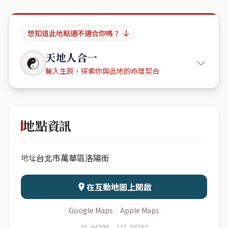
想知道此地點適不適合你嗎？
天地人合一
☯
輸入生辰，探索你與此地的命理契合
西寧國宅
地點資訊
出生年份
月份
台北市萬華區洛陽街
地址
日期
出生時辰
在互動地圖上開啟
Google Maps
·
Apple Maps
開始分析
資料僅用於即時分析，不會儲存於伺服器
25.04799, 121.50702