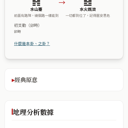
→
水山蹇
水火既濟
前面有路障，繞個路一樣能到
一切都到位了，記得居安思危
初爻動（卯時）
卯時
什麼是本卦、之卦？
經典原意
地理分析數據