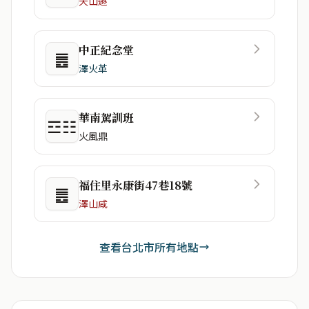
天山遯
中正紀念堂
䷌
澤火革
華南駕訓班
☲☷
火風鼎
福住里永康街47巷18號
䷌
澤山咸
查看台北市所有地點