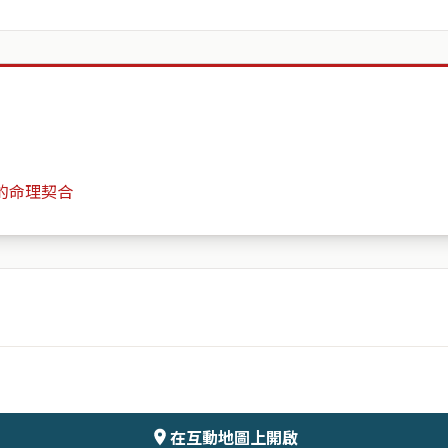
的命理契合
藝大MUCH社區
月份
日期
會儲存於伺服器
在互動地圖上開啟