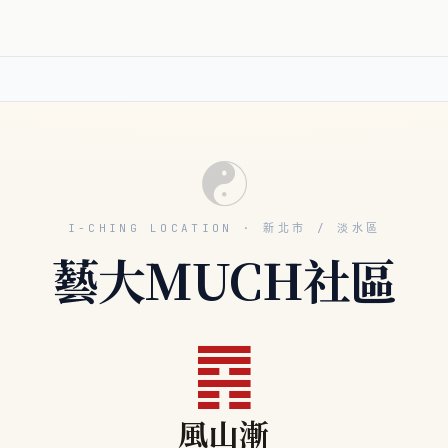
☯
I-CHING LOCATION · 新北市 / 淡水區
藝大MUCH社區
䷴
風山漸