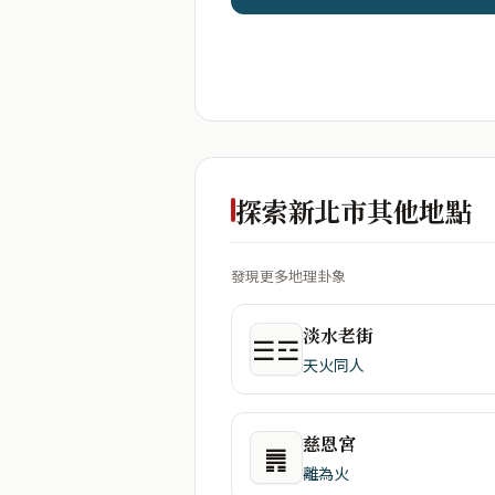
探索新北市其他地點
發現更多地理卦象
淡水老街
☰☲
天火同人
慈恩宮
䷠
離為火