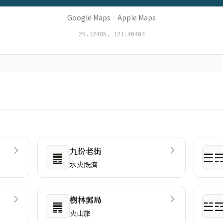
Google Maps
·
Apple Maps
25.12485, 121.46463
九份老街
䷌
☰
水火既濟
樹林郵局
䷠
☱
火山旅