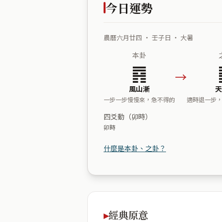
今日運勢
農曆六月廿四 ・ 壬子日 ・ 大暑
本卦
䷴
→
風山漸
天
一步一步慢慢來，急不得的
適時退一步
四爻動（卯時）
卯時
什麼是本卦、之卦？
經典原意