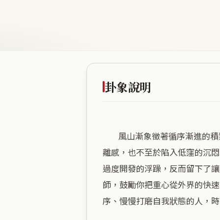
卦象說明
        風山漸象徵著循序漸進的積累，這處社區恰好體現了「慢工出細活」的沉穩氣場。海拔高度適中，既沒有過度高聳的疏
離感，也不至於陷入低窪的沉悶
過度開發的浮躁，反而留下了讓
師，鼓勵你把重心從外界的快速
序、慢慢打磨自我狀態的人，時