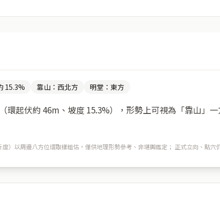
 15.3%
靠山：西北方
明堂：東方
環起伏約 46m、坡度 15.3%），形勢上可視為「靠山」
m 解析度）以周邊八方位環取樣粗估，僅供地理形勢參考、非堪輿鑑定； 正式立向、點