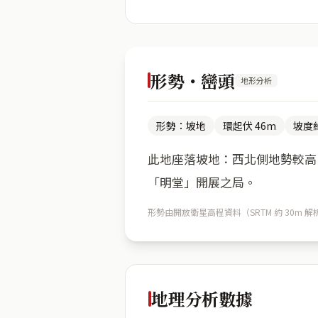
形勢・巒頭
地形分析
形勢：坡地
環起伏 46m
坡度約
此地座落坡地：西北側地勢較高（
「明堂」開展之局。
形勢由開放衛星高程資料（SRTM 約 30
地理分析數據