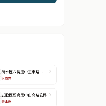
淡水區八勢里中正東路二段48巷
☴
水風井
五股區貿商里中山高速公路
☲
天山遯