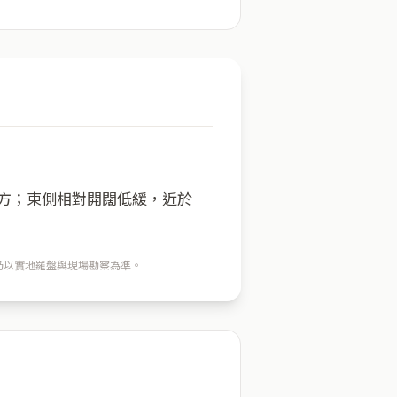
一方；東側相對開闊低緩，近於
穴仍以實地羅盤與現場勘察為準。