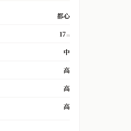
都心
17
m
中
高
高
高