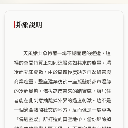
卦象說明
        天風姤卦象徵著一場不期而遇的邂逅，這
裡的空間特質正如同這股突如其來的能量，清
冷而充滿變數。由於周遭極度缺乏自然綠意與
商業喧囂，整座建築彷彿一座孤懸於都市邊緣
的冷靜島嶼，海拔高度帶來的踏實感，讓居住
者能在此刻意抽離掉外界的過度刺激。這不是
一個適合熱鬧社交的地方，反而像是一處專為
「偶遇靈感」所打造的真空地帶，當你屏除掉