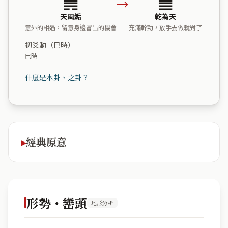
→
天風姤
乾為天
意外的相遇，留意身邊冒出的機會
充滿幹勁，放手去做就對了
初爻動（巳時）
巳時
什麼是本卦、之卦？
經典原意
形勢・巒頭
地形分析