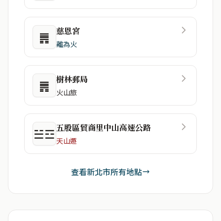
慈恩宮
䷠
離為火
樹林郵局
䷠
火山旅
五股區貿商里中山高速公路
☱☲
天山遯
查看新北市所有地點