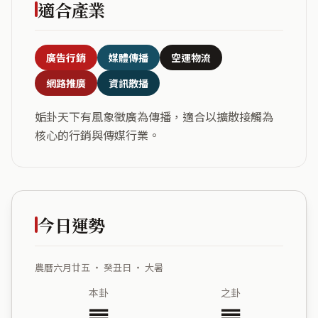
適合產業
廣告行銷
媒體傳播
空運物流
網路推廣
資訊散播
姤卦天下有風象徵廣為傳播，適合以擴散接觸為
核心的行銷與傳媒行業。
今日運勢
農曆六月廿五 ・ 癸丑日 ・ 大暑
本卦
之卦
䷫
䷀