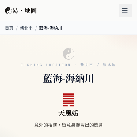
☯
易．地圖
首頁
/
新北市
/
藍海-海納川
☯
I-CHING LOCATION · 新北市 / 淡水區
藍海-海納川
䷫
天風姤
意外的相遇，留意身邊冒出的機會