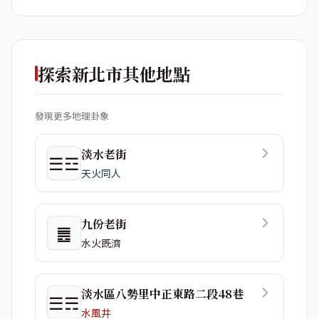
探索新北市其他地點
發現更多地理卦象
淡水老街
☰☲
天火同人
九份老街
䷌
水火既濟
淡水區八勢里中正東路二段48巷
☰☴
水風井