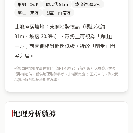
形勢：坡地
環起伏 91m
坡度約 30.3%
靠山：東方
明堂：西南方
此地座落坡地：東側地勢較高（環起伏約
91m、坡度 30.3%），形勢上可視為「靠山」
一方；西南側相對開闊低緩，近於「明堂」開
展之局。
形勢由開放衛星高程資料（SRTM 約 30m 解析度）以周邊八方位
環取樣粗估，僅供地理形勢參考、非堪輿鑑定； 正式立向、點穴仍
以實地羅盤與現場勘察為準。
地理分析數據