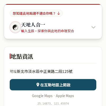
想知道此地點適不適合你嗎？
天地人合一
☯
輸入生辰，探索你與此地的命理契合
藍海-海
納川
地點資訊
出生年份
月份
新北市淡水區中正東路二段125號
地址
日期
出生時辰
在互動地圖上開啟
Google Maps
·
Apple Maps
開始分析
資料僅用於即時分析，不會儲存於伺服器
25.14873, 121.45974