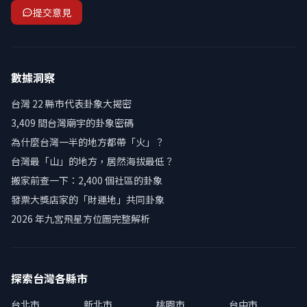
提交意見
數據洞察
台灣 22 縣市代表卦象大揭密
3,409 間台灣廟宇的卦象密碼
為什麼台灣一半的地方都帶「火」？
台灣最「山」的地方，居然海拔最低？
搬家前查一下：2,400 個社區的卦象
發票大獎店家的「財運地」共同卦象
2026 年九宮飛星方位圖完整解析
探索台灣各縣市
台北市
新北市
桃園市
台中市