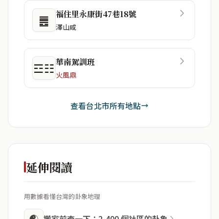
福住里永康街47巷18號
䷌
澤山咸
華南駕訓班
☲☷
火風鼎
查看台北市所有地點
延伸閱讀
用數據看懂台灣的卦象地理
☯
搬家前查一下：2,400 個社區的卦象