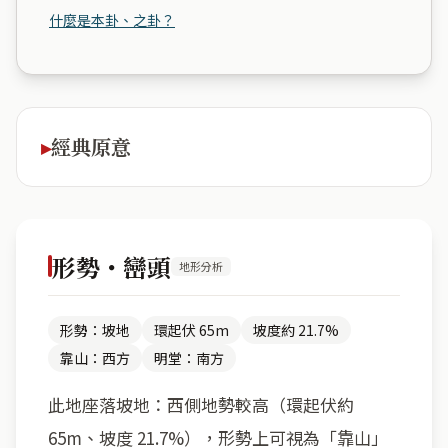
什麼是本卦、之卦？
經典原意
形勢・巒頭
地形分析
形勢：坡地
環起伏 65m
坡度約 21.7%
靠山：西方
明堂：南方
此地座落坡地：西側地勢較高（環起伏約
65m、坡度 21.7%），形勢上可視為「靠山」