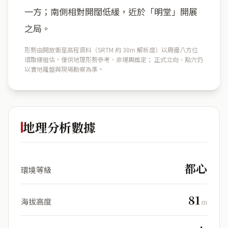
一方；南側相對開闊低緩，近於「明堂」開展
之局。
形勢由開放衛星高程資料（SRTM 約 30m 解析度）以周邊八方位
環取樣粗估，僅供地理形勢參考、非堪輿鑑定； 正式立向、點穴仍
以實地羅盤與現場勘察為準。
地理分析數據
都心
環境等級
81
海拔高度
m