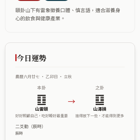
頤卦山下有雷象徵養口體、慎言語，適合滋養身
心的飲食與健康產業。
今日運勢
農曆六月廿七 ・ 乙卯日 ・ 立秋
本卦
之卦
䷚
䷨
→
山雷頤
山澤損
好好照顧自己，吃好睡好最重要
捨得放下一些，才能得到更多
二爻動（辰時）
辰時