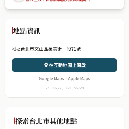
萬芳大樓
地點資訊
出生年份
月份
台北市文山區萬美街一段71號
地址
日期
出生時辰
在互動地圖上開啟
Google Maps
·
Apple Maps
開始分析
資料僅用於即時分析，不會儲存於伺服器
25.00227, 121.56728
探索台北市其他地點