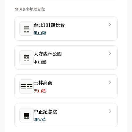
發現更多地理卦象
台北101觀景台
䷌
風山漸
大安森林公園
䷴
水山蹇
士林高商
☰☲
天山遯
中正紀念堂
䷌
澤火革