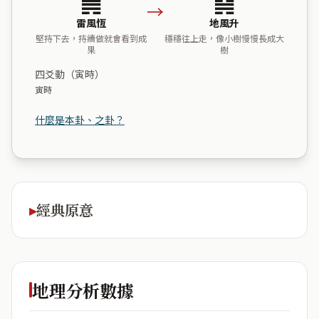
→
雷風恆
地風升
堅持下去，持續做就會看到成
穩穩往上走，像小樹慢慢長成大
果
樹
四爻動（寅時）
寅時
什麼是本卦、之卦？
經典原意
地理分析數據