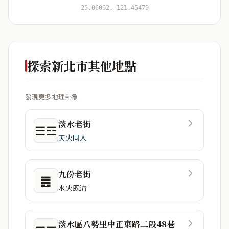
開始分析
資料僅用於即時分析，不會儲存於伺服器
25.06092, 121.45479
探索新北市其他地點
發現更多地理卦象
淡水老街
☰☲
天火同人
九份老街
䷌
水火既濟
淡水區八勢里中正東路二段48巷