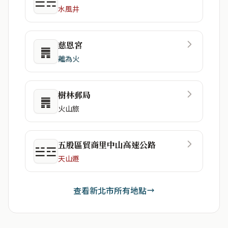
☰☴
水風井
慈恩宮
䷠
離為火
樹林郵局
䷠
火山旅
五股區貿商里中山高速公路
☱☲
天山遯
查看新北市所有地點