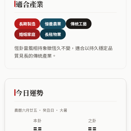
適合產業
長期製造
慢養農業
傳統工藝
婚姻家庭
長租物業
恆卦雷風相持象徵恆久不變，適合以持久穩定品
質見長的傳統產業。
今日運勢
農曆六月廿五 ・ 癸丑日 ・ 大暑
本卦
之卦
䷟
䷭