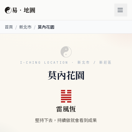
☯
易．地圖
首頁
/
新北市
/
莫內花園
☯
I-CHING LOCATION · 新北市 / 新莊區
莫內花園
䷟
雷風恆
堅持下去，持續做就會看到成果