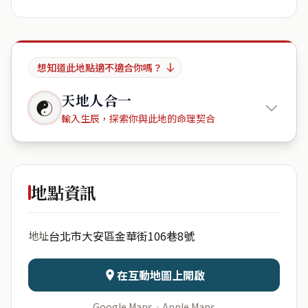
想知道此地點適不適合你嗎？
天地人合一
☯
輸入生辰，探索你與此地的命理契合
興富謙
地點資訊
出生年份
月份
台北市大安區金華街106巷8號
地址
日期
出生時辰
在互動地圖上開啟
Google Maps
·
Apple Maps