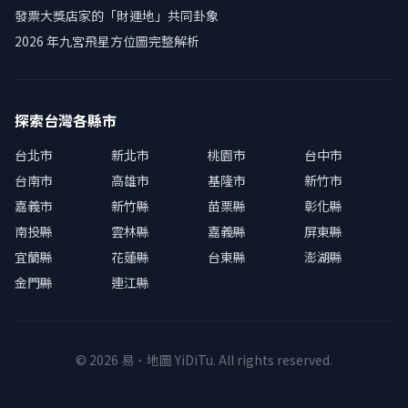
發票大獎店家的「財運地」共同卦象
2026 年九宮飛星方位圖完整解析
探索台灣各縣市
台北市
新北市
桃園市
台中市
台南市
高雄市
基隆市
新竹市
嘉義市
新竹縣
苗栗縣
彰化縣
南投縣
雲林縣
嘉義縣
屏東縣
宜蘭縣
花蓮縣
台東縣
澎湖縣
金門縣
連江縣
© 2026 易．地圖 YiDiTu. All rights reserved.