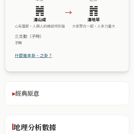
䷞
䷬
→
澤山咸
澤地萃
心有靈犀，人與人的連結特別強
大家聚在一起，人多力量大
三爻動（子時）
子時
什麼是本卦、之卦？
經典原意
地理分析數據