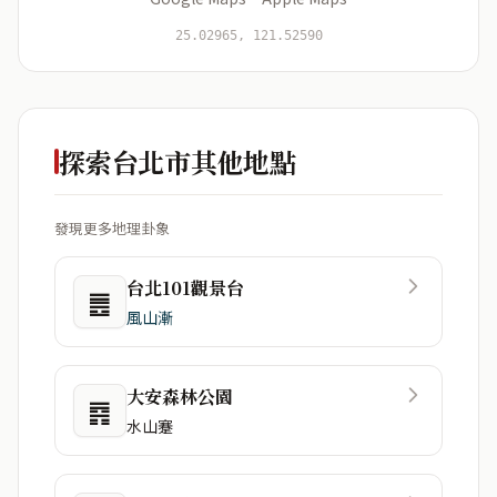
開始分析
資料僅用於即時分析，不會儲存於伺服器
25.02965, 121.52590
探索台北市其他地點
發現更多地理卦象
台北101觀景台
䷌
風山漸
大安森林公園
䷴
水山蹇