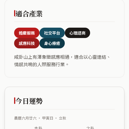
適合產業
婚慶服務
社交平台
心理諮商
感應科技
身心療癒
咸卦山上有澤象徵感應相通，適合以心靈連結、
情感共鳴的人際服務行業。
今日運勢
農曆六月廿六 ・ 甲寅日 ・ 立秋
本卦
之卦