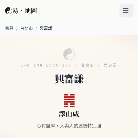
☯
易．地圖
首頁
/
台北市
/
興富謙
☯
I-CHING LOCATION · 台北市 / 大安區
興富謙
䷞
澤山咸
心有靈犀，人與人的連結特別強