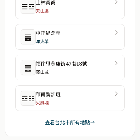
士林高商
☰☲
天山遯
中正紀念堂
䷌
澤火革
福住里永康街47巷18號
䷌
澤山咸
華南駕訓班
☲☷
火風鼎
查看台北市所有地點