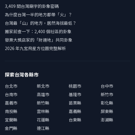
3,409 間台灣廟宇的卦象密碼
為什麼台灣一半的地方都帶「火」？
台灣最「山」的地方，居然海拔最低？
搬家前查一下：2,400 個社區的卦象
發票大獎店家的「財運地」共同卦象
2026 年九宮飛星方位圖完整解析
探索台灣各縣市
台北市
新北市
桃園市
台中市
台南市
高雄市
基隆市
新竹市
嘉義市
新竹縣
苗栗縣
彰化縣
南投縣
雲林縣
嘉義縣
屏東縣
宜蘭縣
花蓮縣
台東縣
澎湖縣
金門縣
連江縣