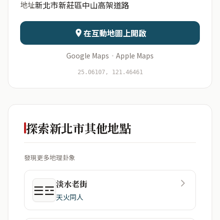
新北市新莊區中山高架道路
地址
日期
出生時辰
在互動地圖上開啟
Google Maps
·
Apple Maps
開始分析
資料僅用於即時分析，不會儲存於伺服器
25.06107, 121.46461
探索新北市其他地點
發現更多地理卦象
淡水老街
☰☲
天火同人