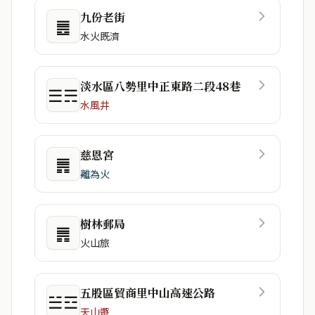
九份老街
䷌
水火既濟
淡水區八勢里中正東路二段48巷
☰☴
水風井
慈恩宮
䷠
離為火
樹林郵局
䷠
火山旅
五股區貿商里中山高速公路
☱☲
天山遯