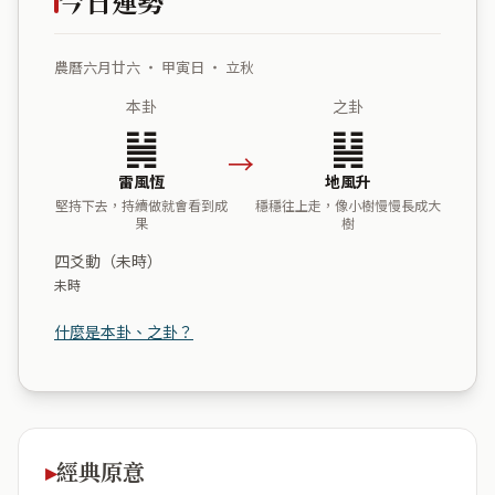
今日運勢
農曆六月廿六 ・ 甲寅日 ・ 立秋
本卦
之卦
䷟
䷭
→
雷風恆
地風升
堅持下去，持續做就會看到成
穩穩往上走，像小樹慢慢長成大
果
樹
四爻動（未時）
未時
什麼是本卦、之卦？
經典原意