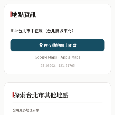
臺北府城
東門
地點資訊
出生年份
月份
台北市中正區（台北府城東門）
地址
日期
出生時辰
在互動地圖上開啟
Google Maps
·
Apple Maps
開始分析
資料僅用於即時分析，不會儲存於伺服器
25.03902, 121.51765
探索台北市其他地點
發現更多地理卦象