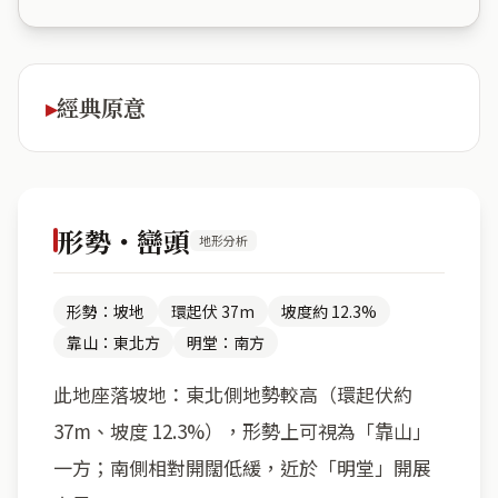
經典原意
形勢・巒頭
地形分析
形勢：坡地
環起伏 37m
坡度約 12.3%
靠山：東北方
明堂：南方
此地座落坡地：東北側地勢較高（環起伏約
37m、坡度 12.3%），形勢上可視為「靠山」
一方；南側相對開闊低緩，近於「明堂」開展