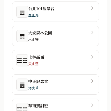
台北101觀景台
䷌
風山漸
大安森林公園
䷴
水山蹇
士林高商
☰☲
天山遯
中正紀念堂
䷌
澤火革
華南駕訓班
☲☷