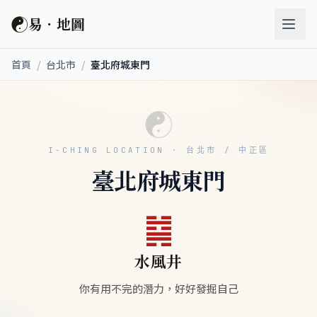
☯
易．地圖
首頁
/
台北市
/
臺北府城東門
☯
I-CHING LOCATION · 台北市 / 中正區
臺北府城東門
䷯
水風井
你有用不完的潛力，好好發掘自己