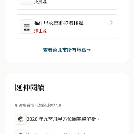
火風鼎
福住里永康街47巷18號
䷌
澤山咸
查看台北市所有地點
延伸閱讀
用數據看懂台灣的卦象地理
☯
2026 年九宮飛星方位圖完整解析