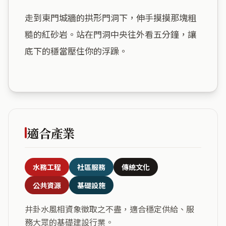
走到東門城牆的拱形門洞下，伸手摸摸那塊粗
糙的紅砂岩。站在門洞中央往外看五分鐘，讓
底下的穩當壓住你的浮躁。

適合產業
水務工程
社區服務
傳統文化
公共資源
基礎設施
井卦水風相資象徵取之不盡，適合穩定供給、服
務大眾的基礎建設行業。