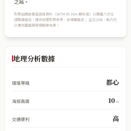
之局。
形勢由開放衛星高程資料（SRTM 約 30m 解析度）以周邊八方位
環取樣粗估，僅供地理形勢參考、非堪輿鑑定； 正式立向、點穴仍
以實地羅盤與現場勘察為準。
地理分析數據
都心
環境等級
10
海拔高度
m
高
交通便利