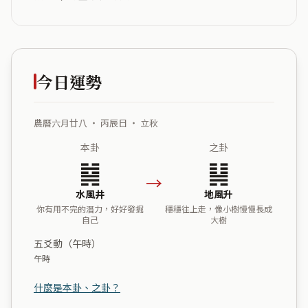
今日運勢
農曆六月廿八 ・ 丙辰日 ・ 立秋
本卦
之卦
䷯
䷭
→
水風井
地風升
你有用不完的潛力，好好發掘
穩穩往上走，像小樹慢慢長成
自己
大樹
五爻動（午時）
午時
什麼是本卦、之卦？