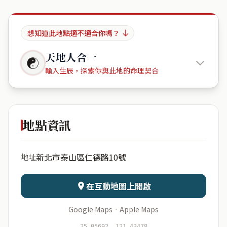
想知道此地點適不適合你嗎？
天地人合一
☯
輸入生辰，探索你與此地的命理契合
耀德中醫
診所
地點資訊
出生年份
月份
新北市泰山區仁德路10號
地址
日期
出生時辰
在互動地圖上開啟
Google Maps
·
Apple Maps
開始分析
資料僅用於即時分析，不會儲存於伺服器
25.05692, 121.43478