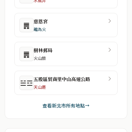
水風井
慈恩宮
䷠
離為火
樹林郵局
䷠
火山旅
五股區貿商里中山高速公路
☱☲
天山遯
查看新北市所有地點