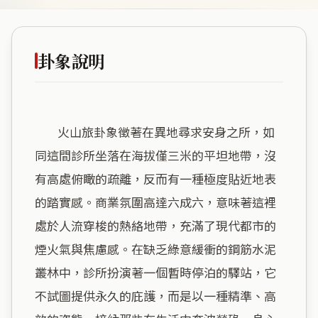
卦象說明
        火山旅卦象徵著在異地尋求安身之所，如
同這間診所坐落在海拔僅三米的平坦地帶，沒
有高處俯瞰的疏離，反而有一種極度貼近地表
的踏實感。商業氛圍高達六成六，意味著這裡
處於人流穿梭的熱絡地帶，充滿了現代都市的
煙火氣與焦慮感。在缺乏綠意緩衝的鋼筋水泥
叢林中，診所扮演著一個暫時停泊的驛站，它
不試圖提供永久的庇護，而是以一種精準、高