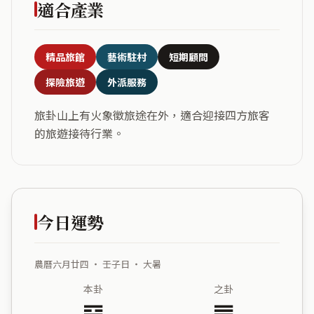
適合產業
精品旅館
藝術駐村
短期顧問
探險旅遊
外派服務
旅卦山上有火象徵旅途在外，適合迎接四方旅客
的旅遊接待行業。
今日運勢
農曆六月廿四 ・ 壬子日 ・ 大暑
本卦
之卦
䷷
䷠