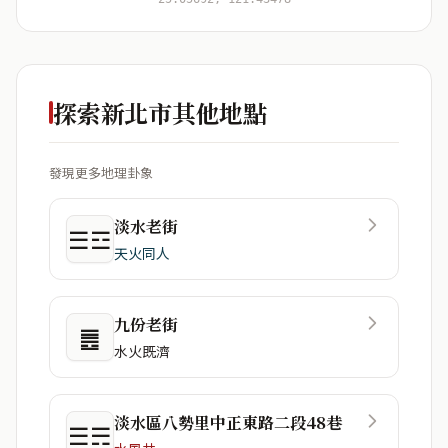
探索新北市其他地點
發現更多地理卦象
淡水老街
☰☲
天火同人
九份老街
䷌
水火既濟
淡水區八勢里中正東路二段48巷
☰☴