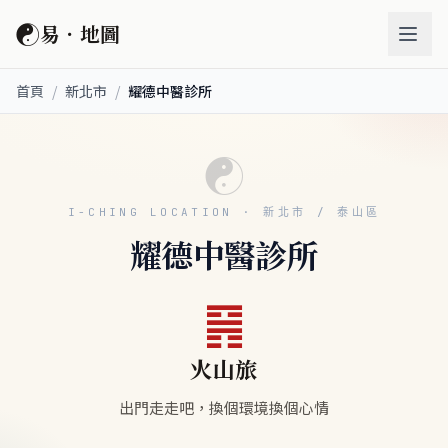
☯
易．地圖
首頁
/
新北市
/
耀德中醫診所
☯
I-CHING LOCATION · 新北市 / 泰山區
耀德中醫診所
䷷
火山旅
出門走走吧，換個環境換個心情