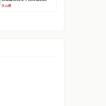
☲
天山遯