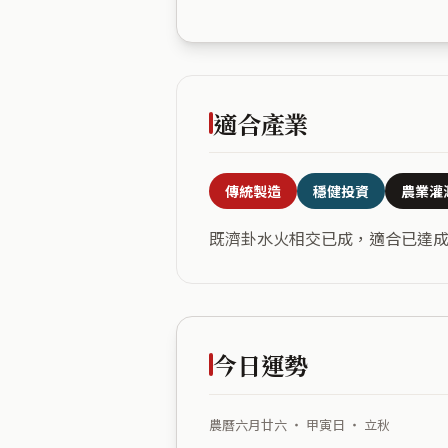
適合產業
傳統製造
穩健投資
農業灌
既濟卦水火相交已成，適合已達
今日運勢
農曆六月廿六 ・ 甲寅日 ・ 立秋