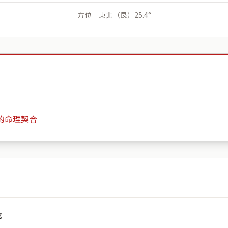
方位 東北（艮）25.4°
的命理契合
美麗永安社區
月份
日期
號
會儲存於伺服器