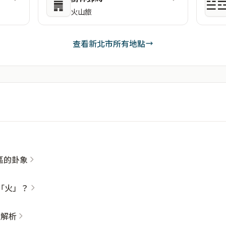
䷠
☱
火山旅
查看新北市所有地點
社區的卦象
「火」？
整解析