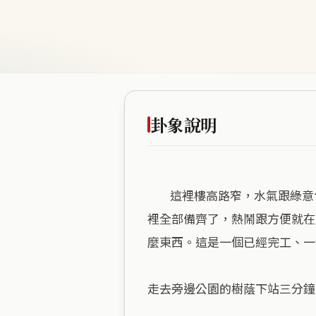
卦象說明
        這裡樓高路窄，水氣跟綠意包在周圍，把外面的車流跟喧囂全部隔開。水火既濟講的就是這種狀態。生活需要的機能這
裡全部備齊了，熱鬧跟方便就在
麼東西。這是一個已經完工、一
走去旁邊公園的樹蔭下站三分鐘