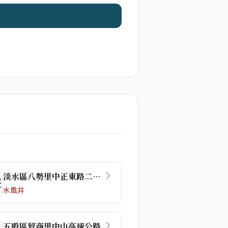
淡水區八勢里中正東路二段48巷
☴
水風井
五股區貿商里中山高速公路