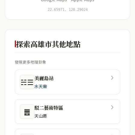
開始分析
資料僅用於即時分析，不會儲存於伺服器
22.65971, 120.29024
探索高雄市其他地點
發現更多地理卦象
美麗島站
☵☰
水天需
駁二藝術特區
䷌
天山遯