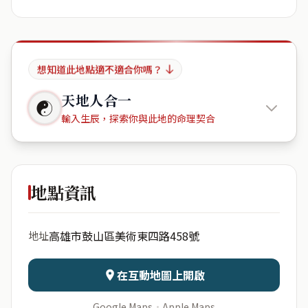
想知道此地點適不適合你嗎？
天地人合一
☯
輸入生辰，探索你與此地的命理契合
美術東四
路
地點資訊
出生年份
月份
高雄市鼓山區美術東四路458號
地址
日期
出生時辰
在互動地圖上開啟
Google Maps
·
Apple Maps