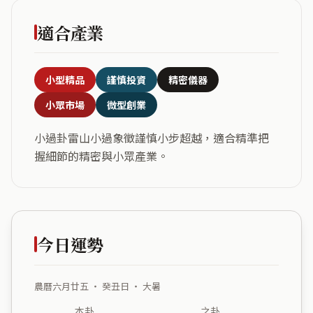
適合產業
小型精品
謹慎投資
精密儀器
小眾市場
微型創業
小過卦雷山小過象徵謹慎小步超越，適合精準把
握細節的精密與小眾產業。
今日運勢
農曆六月廿五 ・ 癸丑日 ・ 大暑
本卦
之卦