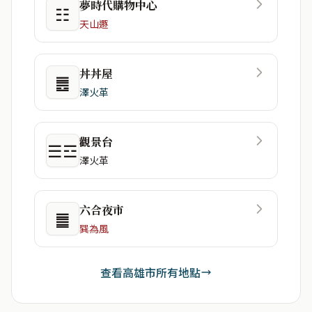
夢時代購物中心
☷
天山遯
丼丼屋
䷌
澤火革
觀景台
☰☲
澤火革
六合夜市
䷀
巽為風
查看高雄市所有地點