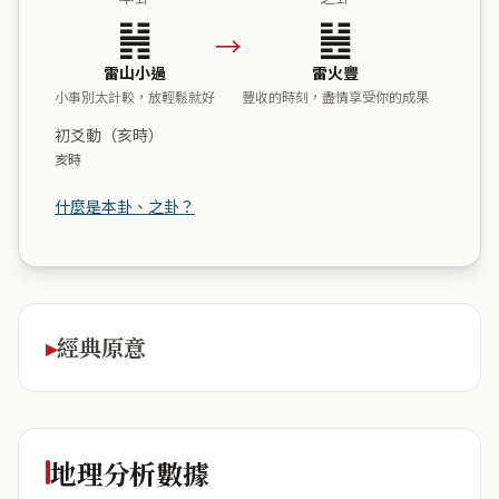
䷽
䷶
→
雷山小過
雷火豐
小事別太計較，放輕鬆就好
豐收的時刻，盡情享受你的成果
初爻動（亥時）
亥時
什麼是本卦、之卦？
經典原意
地理分析數據