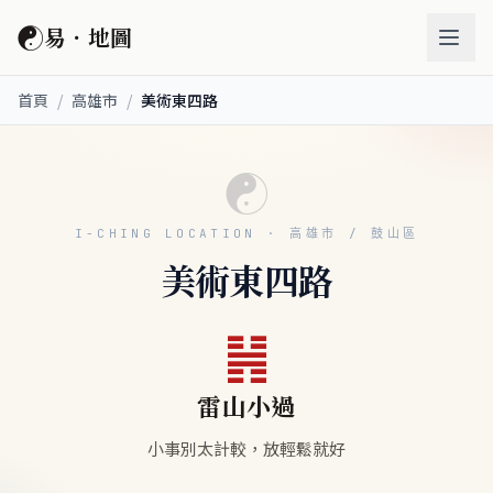
☯
易．地圖
首頁
/
高雄市
/
美術東四路
☯
I-CHING LOCATION · 高雄市 / 鼓山區
美術東四路
䷽
雷山小過
小事別太計較，放輕鬆就好