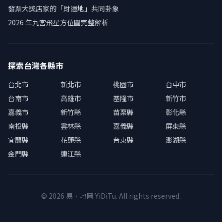
發票大獎店家的「財運地」共同卦象
2026 年九宮飛星方位圖完整解析
探索台灣各縣市
台北市
新北市
桃園市
台中市
台南市
高雄市
基隆市
新竹市
嘉義市
新竹縣
苗栗縣
彰化縣
南投縣
雲林縣
嘉義縣
屏東縣
宜蘭縣
花蓮縣
台東縣
澎湖縣
金門縣
連江縣
© 2026 易．地圖 YiDiTu. All rights reserved.