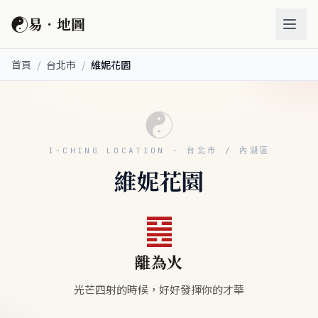
☯
易．地圖
首頁
/
台北市
/
維妮花園
☯
I-CHING LOCATION · 台北市 / 內湖區
維妮花園
䷝
離為火
光芒四射的時候，好好發揮你的才華