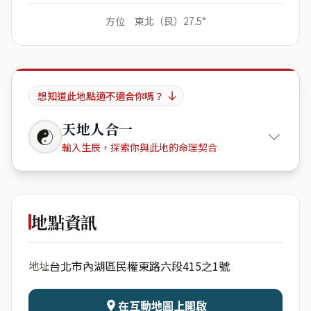
方位 東北（艮）27.5°
想知道此地點適不適合你嗎？
天地人合一
☯
輸入生辰，探索你與此地的命理契合
維妮花園
地點資訊
出生年份
月份
台北市內湖區民權東路六段415之1號
地址
日期
出生時辰
在互動地圖上開啟