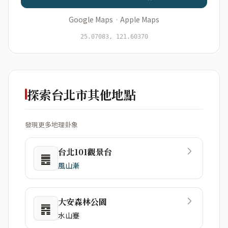
Google Maps
·
Apple Maps
開始分析
資料僅用於即時分析，不會儲存於伺服器
25.07083, 121.60370
探索台北市其他地點
發現更多地理卦象
台北101觀景台
䷌
風山漸
大安森林公園
䷴
水山蹇