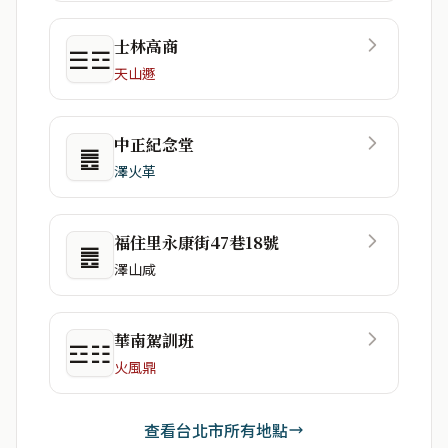
士林高商
☰☲
天山遯
中正紀念堂
䷌
澤火革
福住里永康街47巷18號
䷌
澤山咸
華南駕訓班
☲☷
火風鼎
查看台北市所有地點