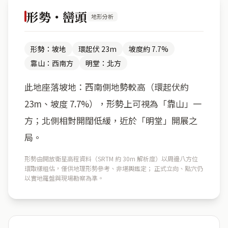
形勢・巒頭
地形分析
形勢：坡地
環起伏 23m
坡度約 7.7%
靠山：西南方
明堂：北方
此地座落坡地：西南側地勢較高（環起伏約
23m、坡度 7.7%），形勢上可視為「靠山」一
方；北側相對開闊低緩，近於「明堂」開展之
局。
形勢由開放衛星高程資料（SRTM 約 30m 解析度）以周邊八方位
環取樣粗估，僅供地理形勢參考、非堪輿鑑定； 正式立向、點穴仍
以實地羅盤與現場勘察為準。