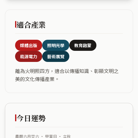
適合產業
媒體出版
照明光學
教育啟蒙
能源電力
藝術展覽
離為火明照四方，適合以傳播知識、彰顯文明之
美的文化傳播產業。
今日運勢
農曆六月廿六 ・ 甲寅日 ・ 立秋