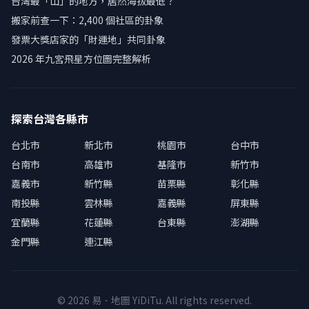
台灣最「山」的地方，居然海拔最低？
搬家前查一下：2,400 個社區的卦象
發票大獎店家的「財運地」共同卦象
2026 年九宮飛星方位圖完整解析
探索台灣各縣市
台北市
新北市
桃園市
台中市
台南市
高雄市
基隆市
新竹市
嘉義市
新竹縣
苗栗縣
彰化縣
南投縣
雲林縣
嘉義縣
屏東縣
宜蘭縣
花蓮縣
台東縣
澎湖縣
金門縣
連江縣
© 2026 易．地圖 YiDiTu. All rights reserved.