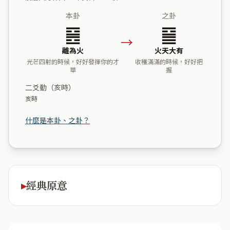
本卦
之卦
䷝
䷍
→
離為火
火天大有
光芒四射的時候，好好發揮你的才
收穫滿滿的時候，好好把
華
握
二爻動（亥時）
亥時
什麼是本卦、之卦？
經典原意