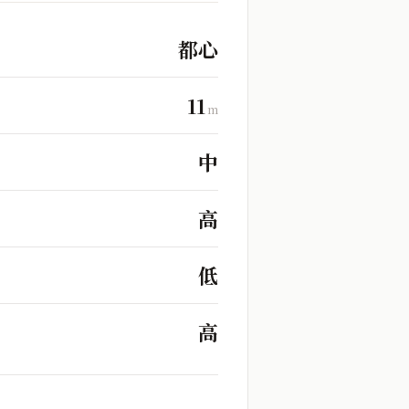
都心
11
m
中
高
低
高