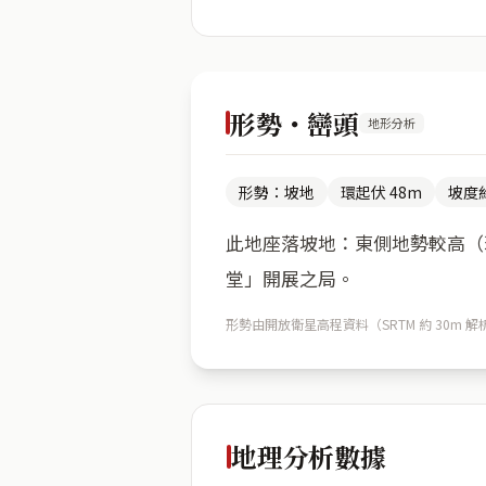
形勢・巒頭
地形分析
形勢：坡地
環起伏 48m
坡度約
此地座落坡地：東側地勢較高（環
堂」開展之局。
形勢由開放衛星高程資料（SRTM 約 30
地理分析數據