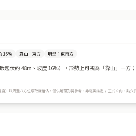
 16%
靠山：東方
明堂：東南方
起伏約 48m、坡度 16%），形勢上可視為「靠山」一方
m 解析度）以周邊八方位環取樣粗估，僅供地理形勢參考、非堪輿鑑定； 正式立向、點