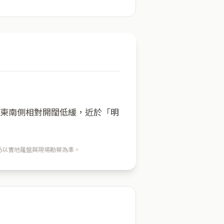
；東南側相對開闊低緩，近於「明
穴仍以實地羅盤與現場勘察為準。