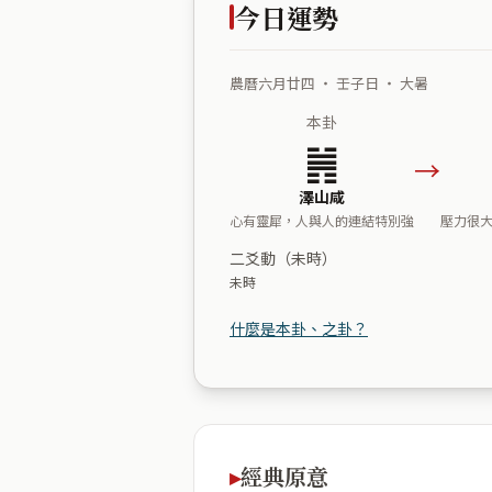
今日運勢
農曆六月廿四 ・ 壬子日 ・ 大暑
本卦
䷞
→
澤山咸
心有靈犀，人與人的連結特別強
壓力很
二爻動（未時）
未時
什麼是本卦、之卦？
經典原意