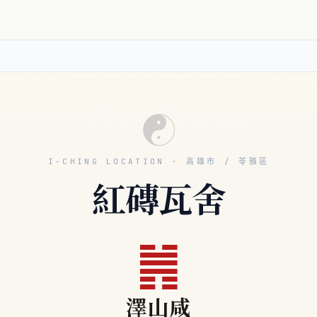
☯
I-CHING LOCATION · 高雄市 / 苓雅區
紅磚瓦舍
䷞
澤山咸