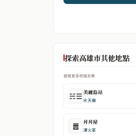
探索高雄市其他地點
發現更多地理卦象
美麗島站
☵☰
水天需
丼丼屋
䷌
澤火革