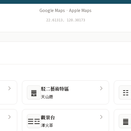
Google Maps
·
Apple Maps
22.61313, 120.30173
駁二藝術特區
䷌
☷
天山遯
觀景台
☰☲
䷀
澤火革