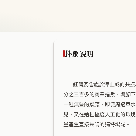
卦象說明
        紅磚瓦舍處於澤山咸的共振場域，海拔極低且缺乏植被緩衝，讓這裡呈現出一種極度純粹、不加修飾的直觀感。高達百
分之三百多的商業指數，與腳下
一種無聲的感應，即便周遭車水
見，又在這種極度人工化的環境
量產生直接共鳴的獨特場域。
