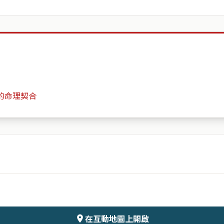
的命理契合
紅磚瓦舍
月份
日期
會儲存於伺服器
在互動地圖上開啟