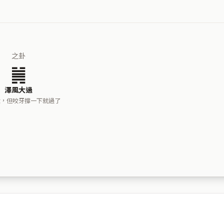
之卦
䷛
澤風大過
大，但咬牙撐一下就過了