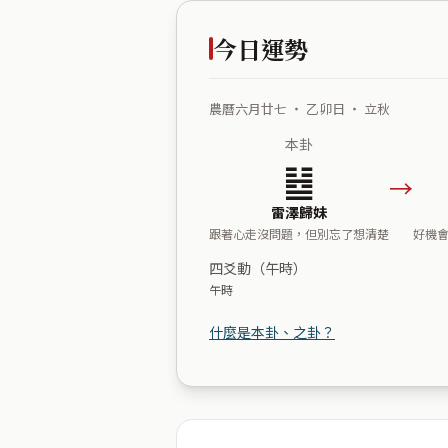
今日運勢
農曆六月廿七 ・ 乙卯日 ・ 立秋
本卦
䷵
→
雷澤歸妹
跟著心走沒問題，但別忘了想清楚
好機
四爻動（午時）
午時
什麼是本卦、之卦？