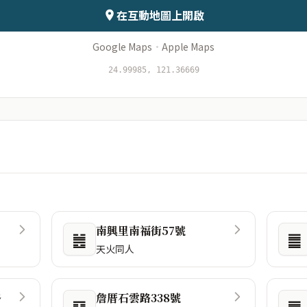
在互動地圖上開啟
Google Maps
·
Apple Maps
24.99985, 121.36669
南興里南福街57號
䷰
䷀
天火同人
路
詹厝石雲路338號
䷖
䷠