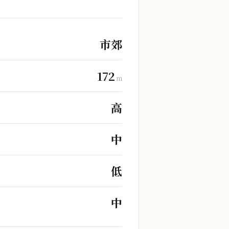
市郊
172
m
高
中
低
中