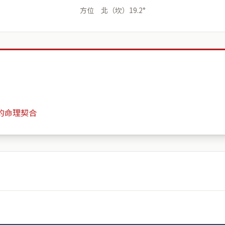
方位 北（坎）19.2°
的命理契合
紅寶社區
月份
日期
會儲存於伺服器