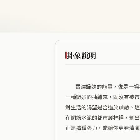
卦象說明
        雷澤歸妹的能量，像是一場在半山腰上，試圖在喧囂與寧靜間尋求平衡的儀式。海拔一百七十二公尺的高度，賦予這裡
一種微妙的抽離感，既沒有被市
對生活的渴望是否過於躁動。這
在鋼筋水泥的都市叢林裡，劃出
正是這種張力，能讓你更看清哪