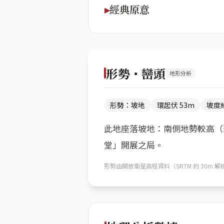
經典原意
形勢・巒頭
地形分析
形勢：坡地
環起伏 53m
坡度約
此地座落坡地：南側地勢較高（環
堂」開展之局。
形勢由開放衛星高程資料（SRTM 約 30