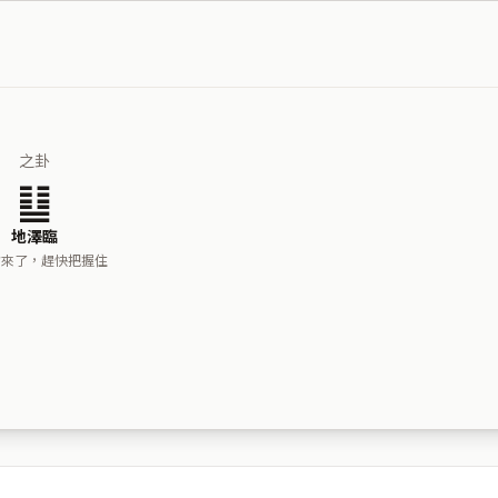
之卦
䷒
地澤臨
會來了，趕快把握住