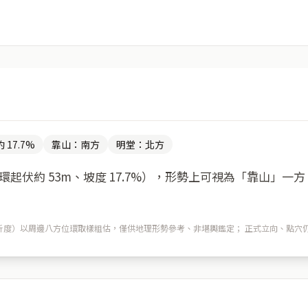
 17.7%
靠山：南方
明堂：北方
起伏約 53m、坡度 17.7%），形勢上可視為「靠山」一
m 解析度）以周邊八方位環取樣粗估，僅供地理形勢參考、非堪輿鑑定； 正式立向、點