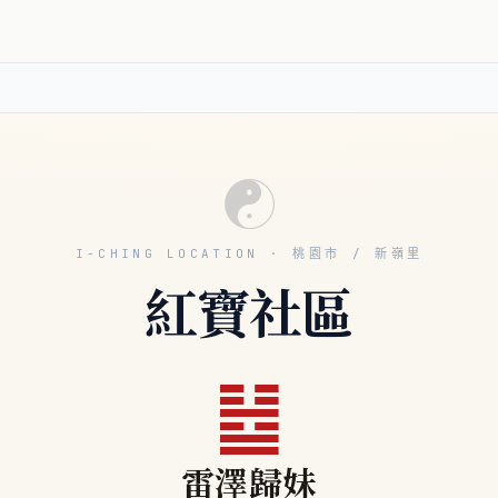
☯
I-CHING LOCATION · 桃園市 / 新嶺里
紅寶社區
䷵
雷澤歸妹