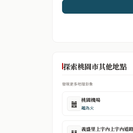
探索桃園市其他地點
發現更多地理卦象
桃園機場
䷰
離為火
義盛里上宇內上宇內道
䷁