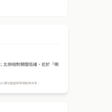
方；北側相對開闊低緩，近於「明
穴仍以實地羅盤與現場勘察為準。