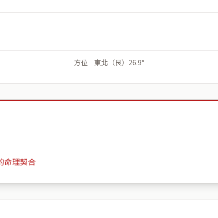
方位 東北（艮）26.9°
的命理契合
米蘭苑
月份
日期