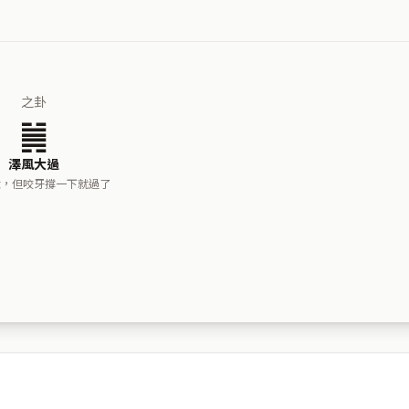
之卦
䷛
澤風大過
大，但咬牙撐一下就過了