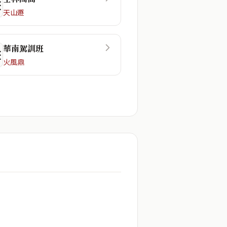
☲
天山遯
華南駕訓班
☷
火風鼎