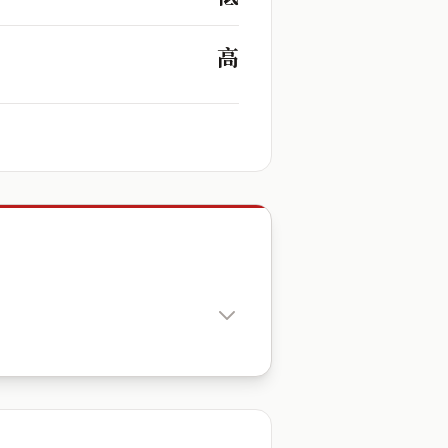
高
出生時辰