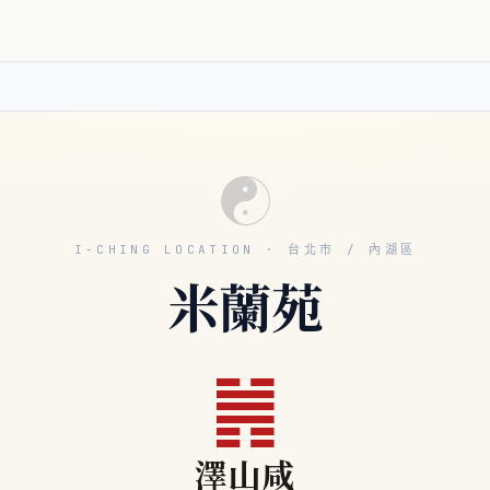
☯
I-CHING LOCATION · 台北市 / 內湖區
米蘭苑
䷞
澤山咸