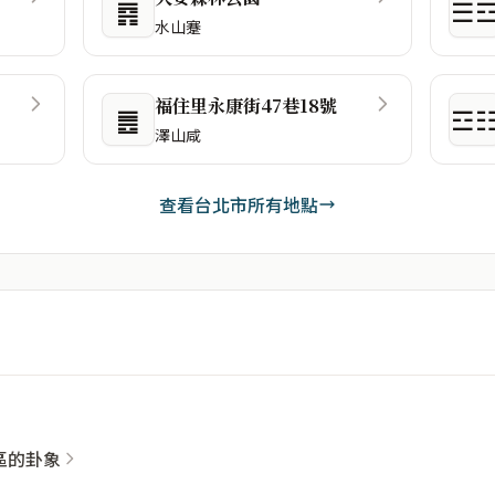
䷴
☰
水山蹇
福住里永康街47巷18號
䷌
☲
澤山咸
查看台北市所有地點
社區的卦象