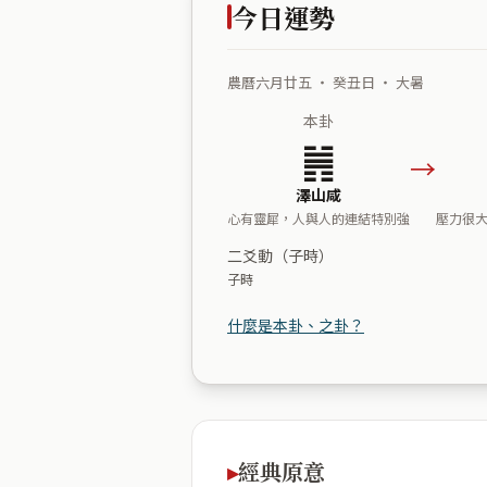
今日運勢
農曆六月廿五 ・ 癸丑日 ・ 大暑
本卦
䷞
→
澤山咸
心有靈犀，人與人的連結特別強
壓力很
二爻動（子時）
子時
什麼是本卦、之卦？
經典原意