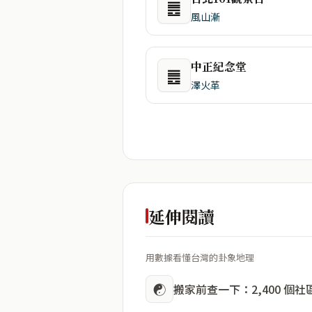
䷌
風山漸
中正紀念堂
䷌
澤火革
延伸閱讀
用數據看懂台灣的卦象地理
☯
搬家前查一下：2,400 個