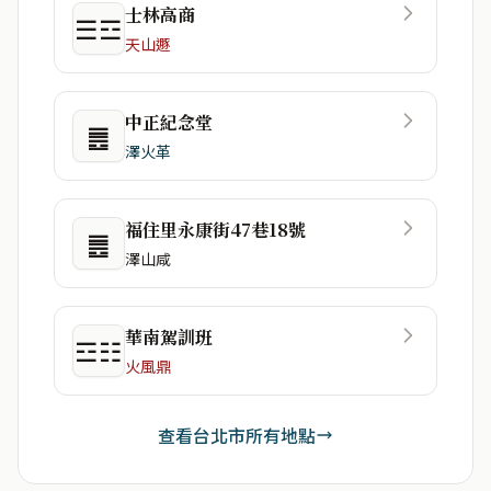
士林高商
☰☲
天山遯
中正紀念堂
䷌
澤火革
福住里永康街47巷18號
䷌
澤山咸
華南駕訓班
☲☷
火風鼎
查看台北市所有地點