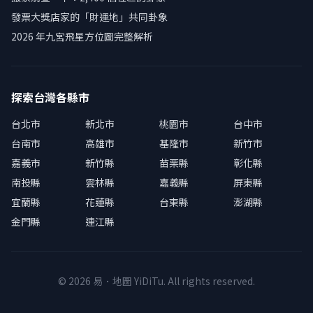
發票大獎店家的「財運地」共同卦象
2026 年九宮飛星方位圖完整解析
探索台灣各縣市
台北市
新北市
桃園市
台中市
台南市
高雄市
基隆市
新竹市
嘉義市
新竹縣
苗栗縣
彰化縣
南投縣
雲林縣
嘉義縣
屏東縣
宜蘭縣
花蓮縣
台東縣
澎湖縣
金門縣
連江縣
© 2026 易．地圖 YiDiTu. All rights reserved.