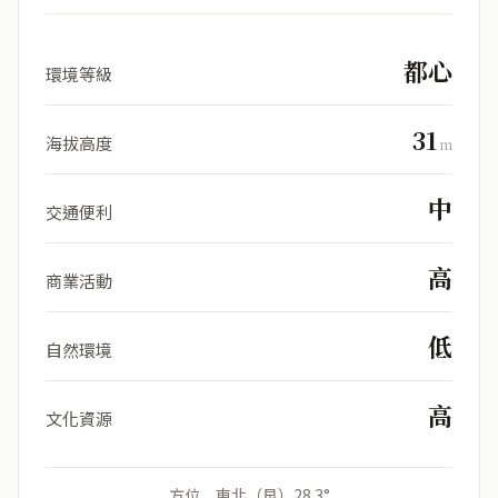
都心
環境等級
31
海拔高度
m
中
交通便利
高
商業活動
低
自然環境
高
文化資源
方位 東北（艮）28.3°