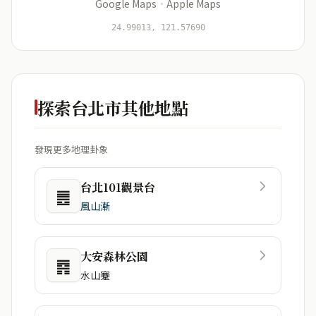
Google Maps
·
Apple Maps
開始分析
資料僅用於即時分析，不會儲存於伺服器
24.99013, 121.57690
探索台北市其他地點
發現更多地理卦象
台北101觀景台
䷌
風山漸
大安森林公園
䷴
水山蹇