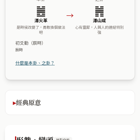
䷰
䷞
→
澤火革
澤山咸
是時候改變了，勇敢換個做法
心有靈犀，人與人的連結特別
吧
強
初爻動（辰時）
辰時
什麼是本卦、之卦？
經典原意
形勢・巒頭
地形分析