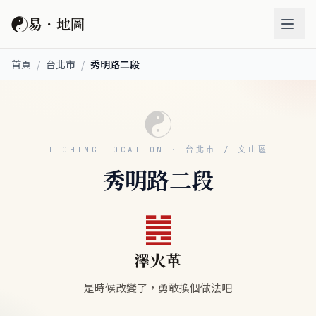
☯
易．地圖
首頁
/
台北市
/
秀明路二段
☯
I-CHING LOCATION · 台北市 / 文山區
秀明路二段
䷰
澤火革
是時候改變了，勇敢換個做法吧