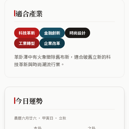
適合產業
科技革新
金融創新
時尚設計
工業轉型
企業改革
革卦澤中有火象徵除舊布新，適合破舊立新的科
技革新與時尚潮流行業。
今日運勢
農曆六月廿六 ・ 甲寅日 ・ 立秋
本卦
之卦