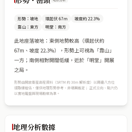
形勢：坡地
環起伏 67m
坡度約 22.3%
靠山：東方
明堂：南方
此地座落坡地：東側地勢較高（環起伏約
67m、坡度 22.3%），形勢上可視為「靠山」
一方；南側相對開闊低緩，近於「明堂」開展
之局。
形勢由開放衛星高程資料（SRTM 約 30m 解析度）以周邊八方位
環取樣粗估，僅供地理形勢參考、非堪輿鑑定； 正式立向、點穴仍
以實地羅盤與現場勘察為準。
地理分析數據