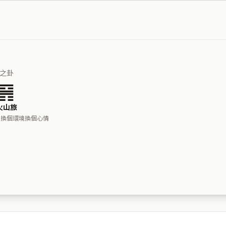
之卦
䷷
火山旅
，換個環境換個心情