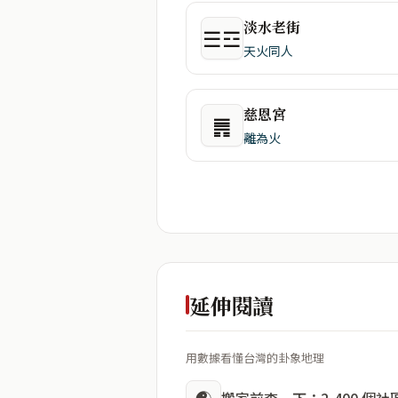
淡水老街
☰☲
天火同人
慈恩宮
䷠
離為火
延伸閱讀
用數據看懂台灣的卦象地理