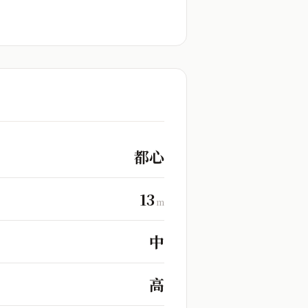
都心
13
m
中
高