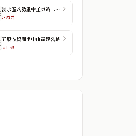
淡水區八勢里中正東路二段48巷
☴
水風井
五股區貿商里中山高速公路
☲
天山遯