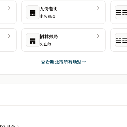
九份老街
䷌
☰
水火既濟
樹林郵局
䷠
☱
火山旅
查看新北市所有地點