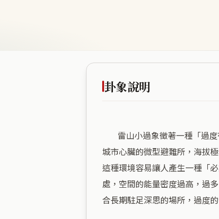
卦象說明
        雷山小過象徵著一種「過度後的收斂」，當空間被極致的商業繁華包圍，反而顯得有些侷促與緊繃。這裡就像是置身於
城市心臟的微型避難所，海拔極
這種環境容易讓人產生一種「必
處，空間的能量密度過高，過多
合長期駐足深思的場所，過度的