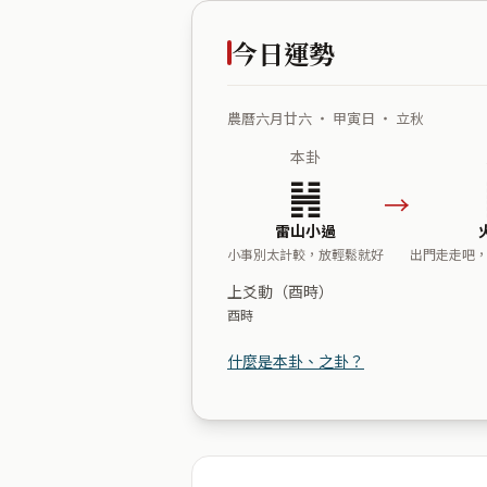
今日運勢
農曆六月廿六 ・ 甲寅日 ・ 立秋
本卦
䷽
→
雷山小過
小事別太計較，放輕鬆就好
出門走走吧
上爻動（酉時）
酉時
什麼是本卦、之卦？