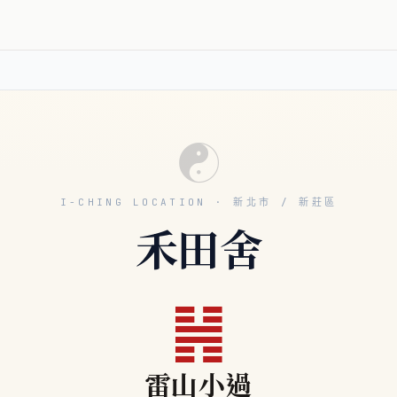
☯
I-CHING LOCATION · 新北市 / 新莊區
禾田舍
䷽
雷山小過