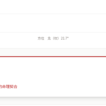
方位 北（坎）21.7°
的命理契合
禾田舍