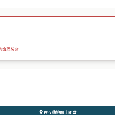
的命理契合
環遊市
月份
日期
會儲存於伺服器
在互動地圖上開啟