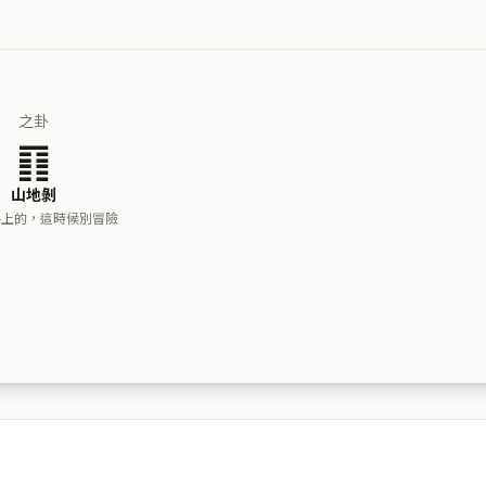
之卦
䷖
山地剝
手上的，這時候別冒險