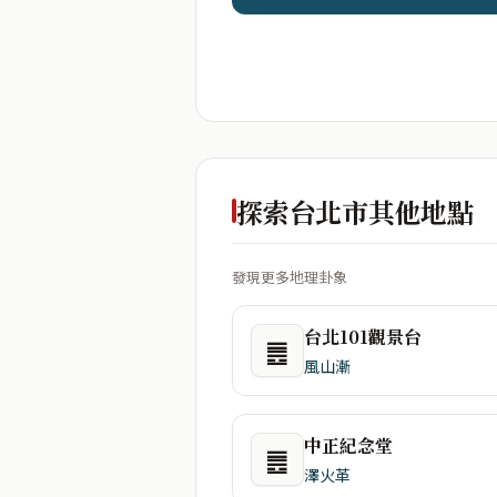
探索台北市其他地點
發現更多地理卦象
台北101觀景台
䷌
風山漸
中正紀念堂
䷌
澤火革