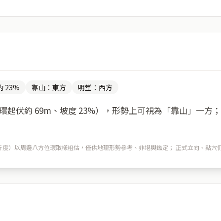
 23%
靠山：東方
明堂：西方
起伏約 69m、坡度 23%），形勢上可視為「靠山」一方
m 解析度）以周邊八方位環取樣粗估，僅供地理形勢參考、非堪輿鑑定； 正式立向、點