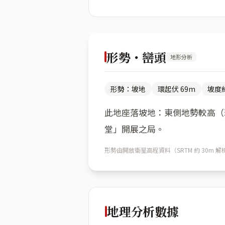
形勢・巒頭
地形分析
形勢：坡地
環起伏 69m
坡度約
此地座落坡地：東側地勢較高（環
堂」開展之局。
形勢由開放衛星高程資料（SRTM 約 30
地理分析數據