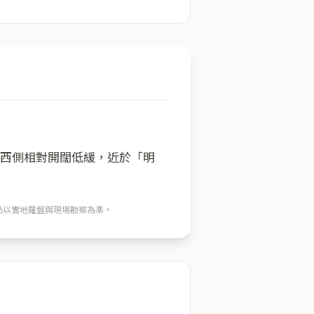
；西側相對開闊低緩，近於「明
穴仍以實地羅盤與現場勘察為準。