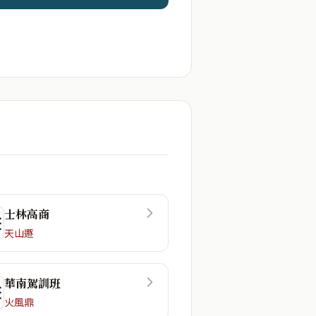
士林高商
☲
天山遯
華南駕訓班
☷
火風鼎