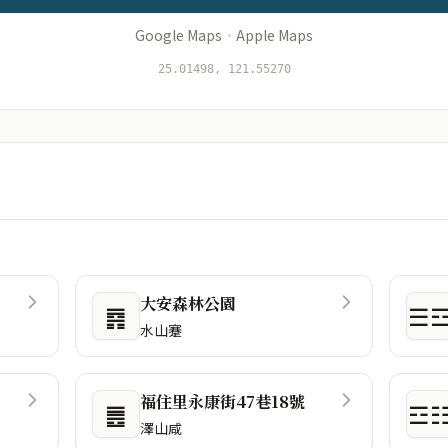
Google Maps
·
Apple Maps
25.01498, 121.55270
大安森林公園
䷴
☰
水山蹇
福住里永康街47巷18號
䷌
☲
澤山咸