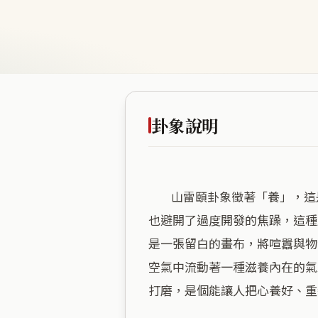
卦象說明
        山雷頤卦象徵著「養」，這是一處讓心靈沉澱、回歸生命本質的能量場。環遊市海拔適中，既沒有高處不勝寒的疏離，
也避開了過度開發的焦躁，這種
是一張留白的畫布，將喧囂與物
空氣中流動著一種滋養內在的氣
打磨，是個能讓人把心養好、重