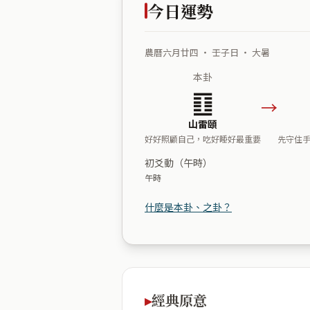
今日運勢
農曆六月廿四 ・ 壬子日 ・ 大暑
本卦
䷚
→
山雷頤
好好照顧自己，吃好睡好最重要
先守住
初爻動（午時）
午時
什麼是本卦、之卦？
經典原意