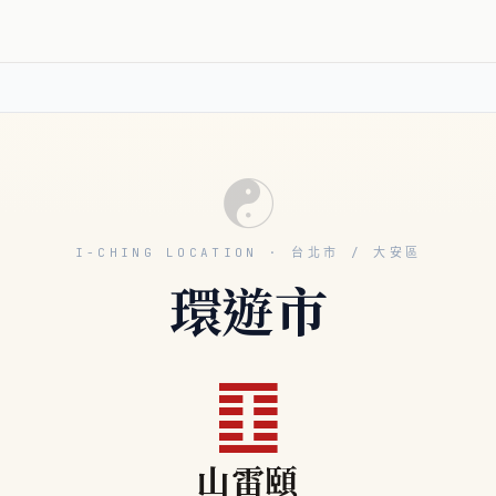
☯
I-CHING LOCATION · 台北市 / 大安區
環遊市
䷚
山雷頤