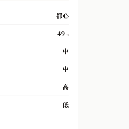
都心
49
m
中
中
高
低