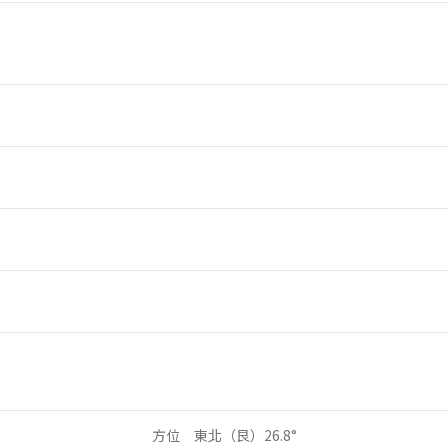
方位 東北（艮）26.8°