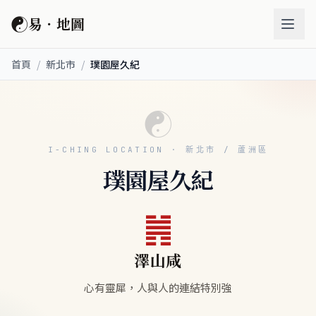
☯
易．地圖
首頁
/
新北市
/
璞園屋久紀
☯
I-CHING LOCATION · 新北市 / 蘆洲區
璞園屋久紀
䷞
澤山咸
心有靈犀，人與人的連結特別強