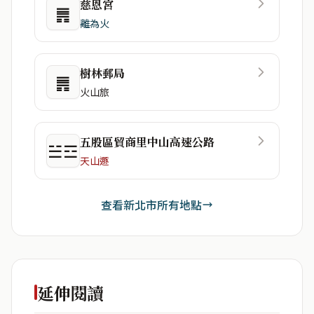
慈恩宮
䷠
離為火
樹林郵局
䷠
火山旅
五股區貿商里中山高速公路
☱☲
天山遯
查看新北市所有地點
延伸閱讀