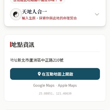
天地人合一
☯
輸入生辰，探索你與此地的命理契合
璞園屋久
紀
地點資訊
出生年份
月份
新北市蘆洲區中正路210號
地址
日期
出生時辰
在互動地圖上開啟
Google Maps
·
Apple Maps
開始分析
資料僅用於即時分析，不會儲存於伺服器
25.08851, 121.46639