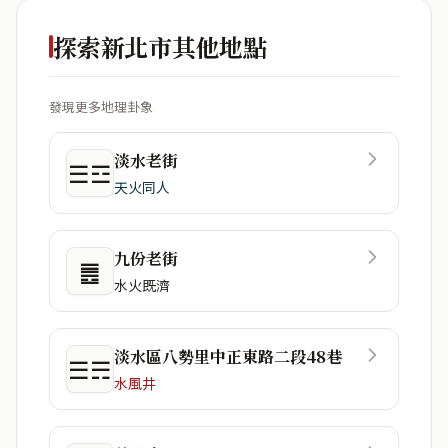
探索新北市其他地點
發現更多地理卦象
淡水老街
☰☲
天火同人
九份老街
䷌
水火既濟
淡水區八勢里中正東路二段48巷
☰☴
水風井