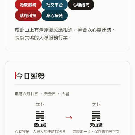
婚慶服務
社交平台
心理諮商
感應科技
身心療癒
咸卦山上有澤象徵感應相通，適合以心靈連結、
情感共鳴的人際服務行業。
今日運勢
農曆六月廿五 ・ 癸丑日 ・ 大暑
本卦
之卦
䷞
䷠
→
澤山咸
天山遯
心有靈犀，人與人的連結特別強
適時退一步，保存實力等下次