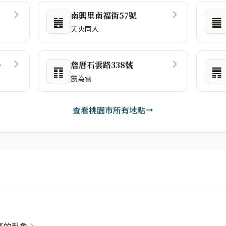
南興里南福街57號
䷰
䷀
天火同人
路
詹厝石雲路338號
䷖
䷠
震為雷
查看桃園市所有地點