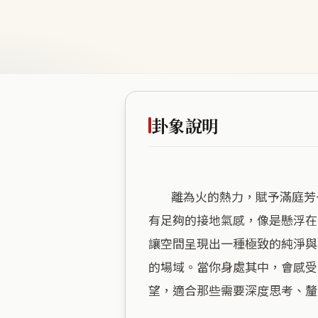
卦象說明
        離為火的熱力，賦予滿庭芳一種純粹而聚焦的內在光芒。海拔近百公尺的高度，剛好讓這裡脫離了平地的躁動，卻又保
有足夠的接地氣感，像是懸浮在
讓空間呈現出一種極致的純淨與
的場域。當你身處其中，會感受
望，適合那些需要深度思考、釐