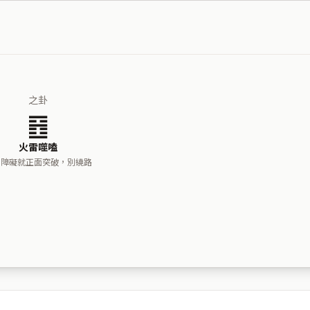
之卦
䷔
火雷噬嗑
到障礙就正面突破，別繞路