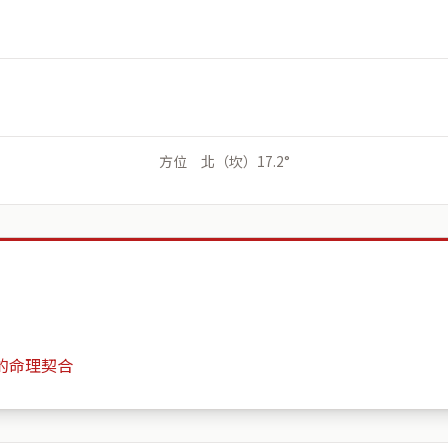
方位 北（坎）17.2°
的命理契合
滿庭芳