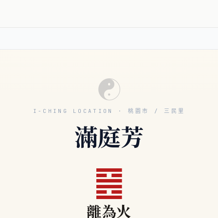
☯
I-CHING LOCATION · 桃園市 / 三民里
滿庭芳
䷝
離為火