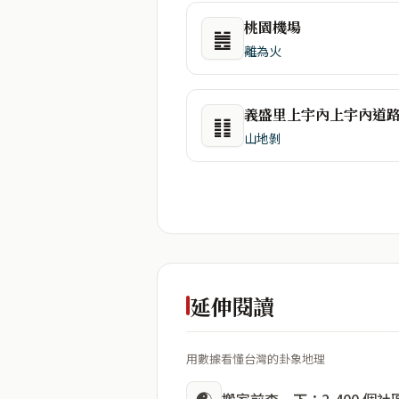
桃園機場
䷰
離為火
義盛里上宇內上宇內道
䷁
山地剝
延伸閱讀
用數據看懂台灣的卦象地理