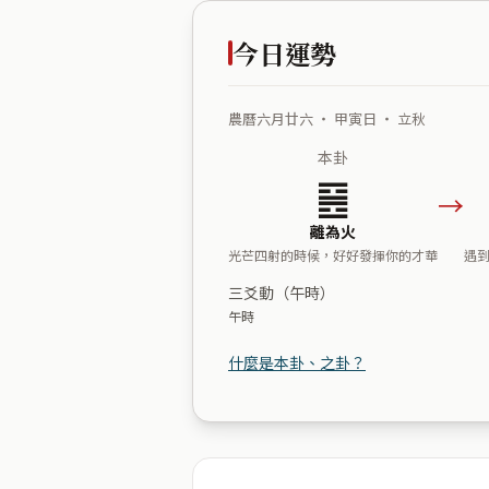
今日運勢
農曆六月廿六 ・ 甲寅日 ・ 立秋
本卦
䷝
→
離為火
光芒四射的時候，好好發揮你的才華
遇
三爻動（午時）
午時
什麼是本卦、之卦？