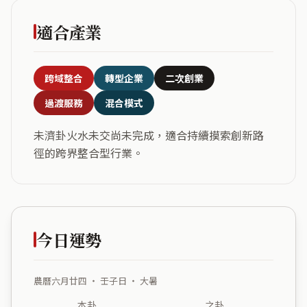
適合產業
跨域整合
轉型企業
二次創業
過渡服務
混合模式
未濟卦火水未交尚未完成，適合持續摸索創新路
徑的跨界整合型行業。
今日運勢
農曆六月廿四 ・ 壬子日 ・ 大暑
本卦
之卦