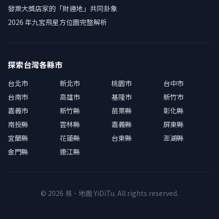
發票大獎店家的「財運地」共同卦象
2026 年九宮飛星方位圖完整解析
探索台灣各縣市
台北市
新北市
桃園市
台中市
台南市
高雄市
基隆市
新竹市
嘉義市
新竹縣
苗栗縣
彰化縣
南投縣
雲林縣
嘉義縣
屏東縣
宜蘭縣
花蓮縣
台東縣
澎湖縣
金門縣
連江縣
© 2026 易．地圖 YiDiTu. All rights reserved.