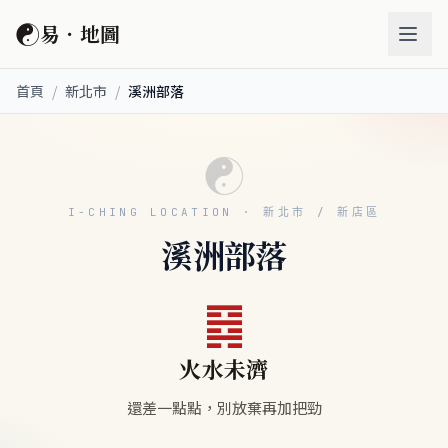
☯
易．地圖
首頁
/
新北市
/
溪洲部落
☯
I-CHING LOCATION · 新北市 / 新店區
溪洲部落
䷿
火水未濟
還差一點點，別放棄再加把勁