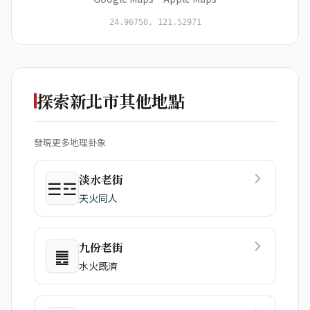
開始分析
資料僅用於即時分析，不會儲存於伺服器
24.96750, 121.52971
探索新北市其他地點
發現更多地理卦象
淡水老街
☰☲
天火同人
九份老街
䷌
水火既濟