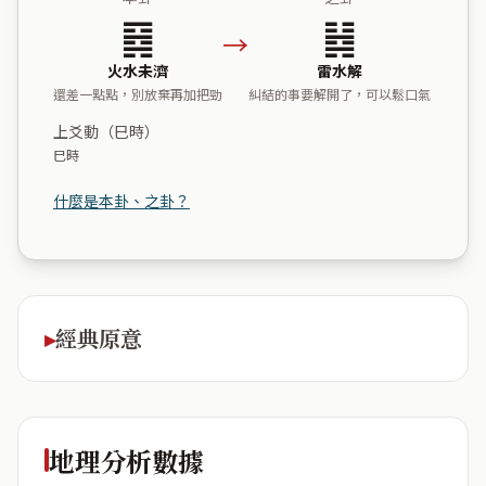
䷿
䷧
→
火水未濟
雷水解
還差一點點，別放棄再加把勁
糾結的事要解開了，可以鬆口氣
上爻動（巳時）
巳時
什麼是本卦、之卦？
經典原意
地理分析數據