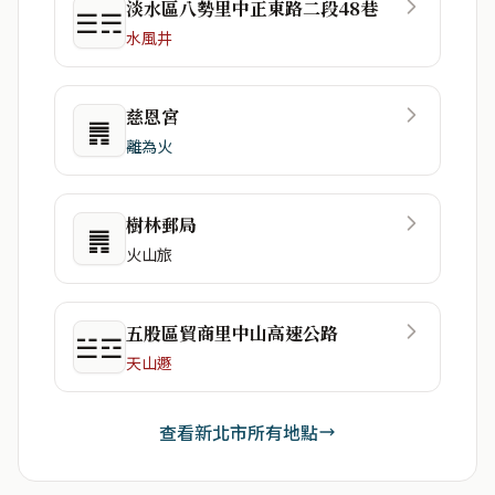
淡水區八勢里中正東路二段48巷
☰☴
水風井
慈恩宮
䷠
離為火
樹林郵局
䷠
火山旅
五股區貿商里中山高速公路
☱☲
天山遯
查看新北市所有地點