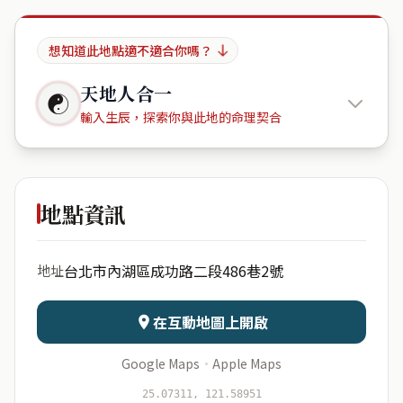
想知道此地點適不適合你嗎？
天地人合一
☯
輸入生辰，探索你與此地的命理契合
湖適大廈
地點資訊
出生年份
月份
台北市內湖區成功路二段486巷2號
地址
日期
出生時辰
在互動地圖上開啟
Google Maps
·
Apple Maps
開始分析
資料僅用於即時分析，不會儲存於伺服器
25.07311, 121.58951