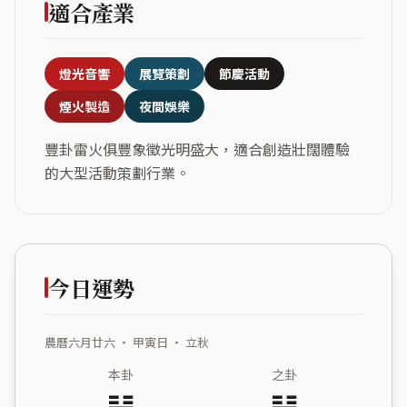
適合產業
燈光音響
展覽策劃
節慶活動
煙火製造
夜間娛樂
豐卦雷火俱豐象徵光明盛大，適合創造壯闊體驗
的大型活動策劃行業。
今日運勢
農曆六月廿六 ・ 甲寅日 ・ 立秋
本卦
之卦
䷶
䷽