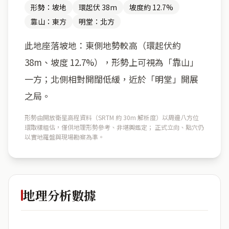
形勢：坡地
環起伏 38m
坡度約 12.7%
靠山：東方
明堂：北方
此地座落坡地：東側地勢較高（環起伏約
38m、坡度 12.7%），形勢上可視為「靠山」
一方；北側相對開闊低緩，近於「明堂」開展
之局。
形勢由開放衛星高程資料（SRTM 約 30m 解析度）以周邊八方位
環取樣粗估，僅供地理形勢參考、非堪輿鑑定； 正式立向、點穴仍
以實地羅盤與現場勘察為準。
地理分析數據