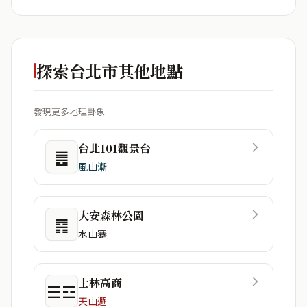
探索台北市其他地點
發現更多地理卦象
台北101觀景台
䷌
風山漸
大安森林公園
䷴
水山蹇
士林高商
☰☲
天山遯