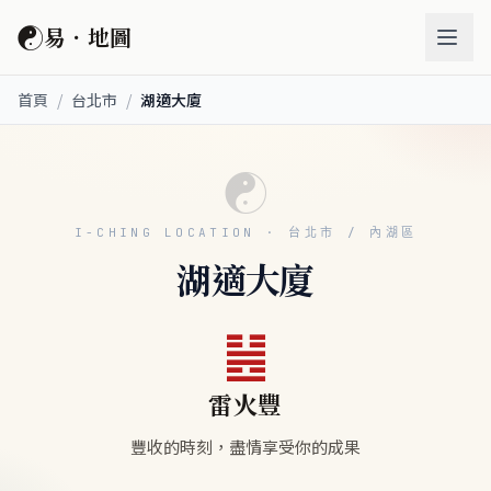
☯
易．地圖
首頁
/
台北市
/
湖適大廈
☯
I-CHING LOCATION · 台北市 / 內湖區
湖適大廈
䷶
雷火豐
豐收的時刻，盡情享受你的成果