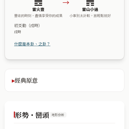
→
雷火豐
雷山小過
豐收的時刻，盡情享受你的成果
小事別太計較，放輕鬆就好
初爻動（戌時）
戌時
什麼是本卦、之卦？
經典原意
形勢・巒頭
地形分析