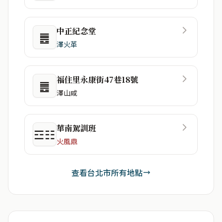
中正紀念堂
䷌
澤火革
福住里永康街47巷18號
䷌
澤山咸
華南駕訓班
☲☷
火風鼎
查看台北市所有地點