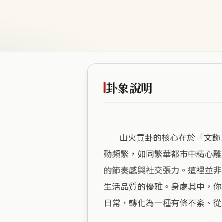
卦象說明
        山火賁卦的核心在於「文飾」，講究的是在平凡中點綴出質感，讓生活在熱鬧與秩序之間找到精緻的平衡。此地商業活
動頻繁，如同繁華都市中精心雕
的節奏感與社交張力。這裡並非
生活品質的優雅。身處其中，你
日常，轉化為一種有條不紊、從