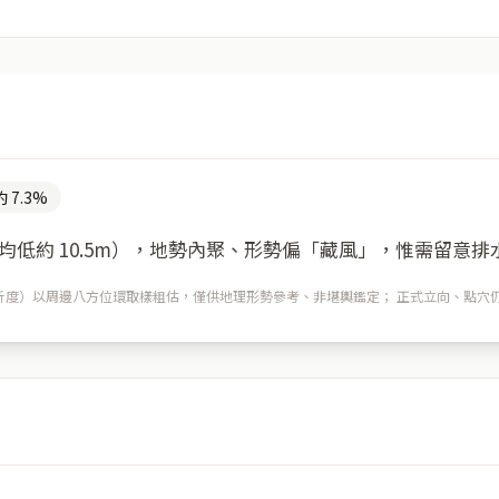
 7.3%
低約 10.5m），地勢內聚、形勢偏「藏風」，惟需留意排
m 解析度）以周邊八方位環取樣粗估，僅供地理形勢參考、非堪輿鑑定； 正式立向、點