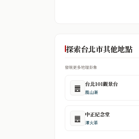
探索台北市其他地點
發現更多地理卦象
台北101觀景台
䷌
風山漸
中正紀念堂
䷌
澤火革