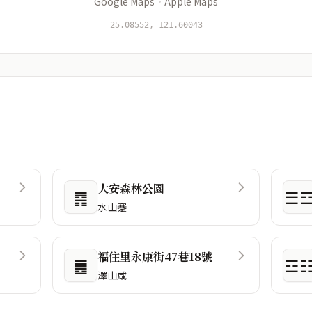
Google Maps
·
Apple Maps
25.08552, 121.60043
大安森林公園
䷴
☰
水山蹇
福住里永康街47巷18號
䷌
☲
澤山咸