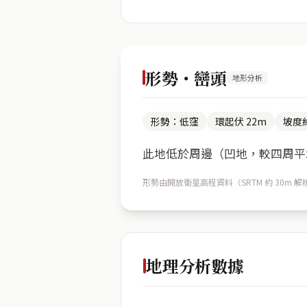
形勢・巒頭
地形分析
形勢：低窪
環起伏 22m
坡度約
此地低於周邊（凹地，較四周平均
形勢由開放衛星高程資料（SRTM 約 30
地理分析數據