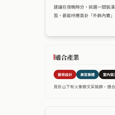
建議在傍晚時分，挑選一間裝潢
習，最能呼應賁卦「外飾內實」
適合產業
藝術設計
美容美體
室內裝
賁卦山下有火象徵文采裝飾，適