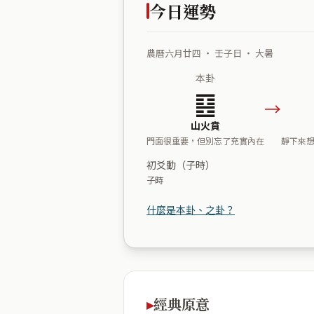
今日運勢
農曆六月廿四 ・ 壬子日 ・ 大暑
本卦
䷕
→
山火賁
門面很重要，但別忘了充實內在
靜下來
初爻動（子時）
子時
什麼是本卦、之卦？
經典原意