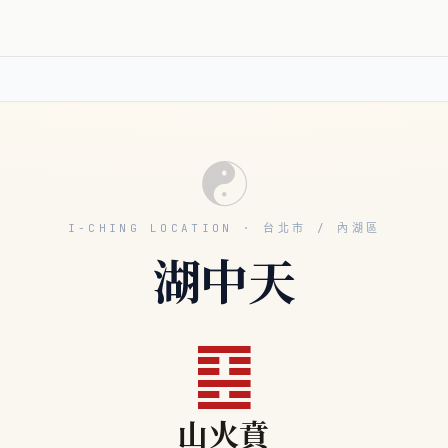
☯
I-CHING LOCATION · 台北市 / 內湖區
湖中天
䷕
山火賁