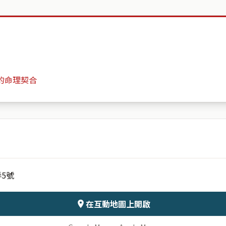
的命理契合
湖中天
月份
日期
弄5號
會儲存於伺服器
在互動地圖上開啟