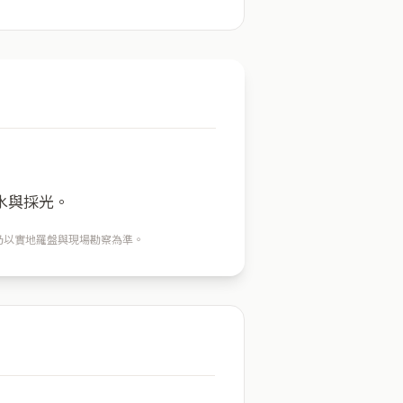
水與採光。
穴仍以實地羅盤與現場勘察為準。