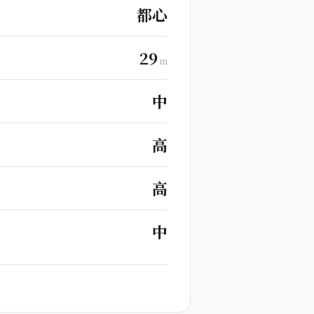
都心
29
m
中
高
高
中