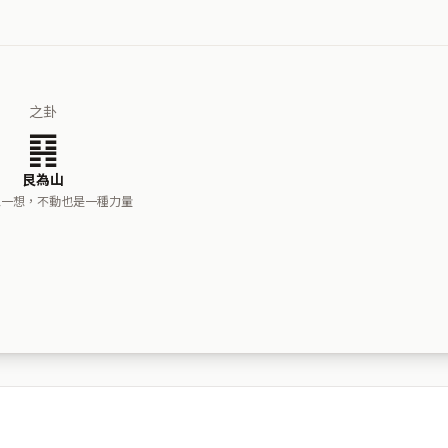
之卦
䷳
艮為山
想一想，不動也是一種力量