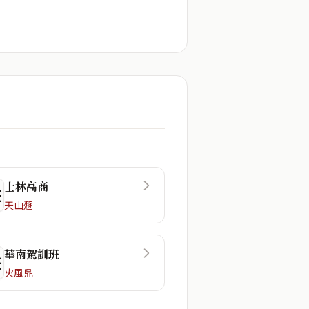
士林高商
☲
天山遯
華南駕訓班
☷
火風鼎