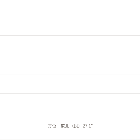
方位 東北（艮）27.1°