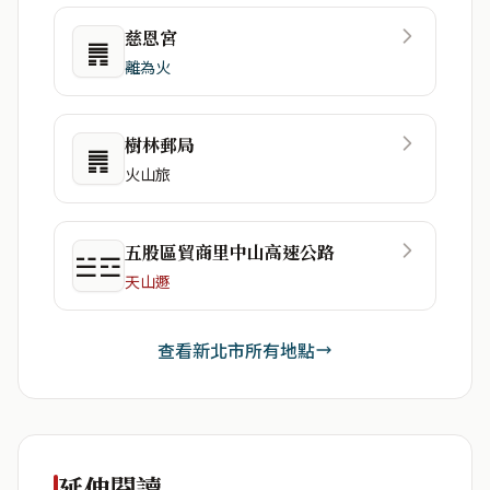
慈恩宮
䷠
離為火
樹林郵局
䷠
火山旅
五股區貿商里中山高速公路
☱☲
天山遯
查看新北市所有地點
延伸閱讀