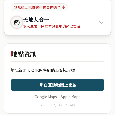
想知道此地點適不適合你嗎？
天地人合一
☯
輸入生辰，探索你與此地的命理契合
淡大財庫
地點資訊
出生年份
月份
新北市淡水區學府路136巷53號
地址
日期
出生時辰
在互動地圖上開啟
Google Maps
·
Apple Maps
開始分析
資料僅用於即時分析，不會儲存於伺服器
25.17307, 121.45240