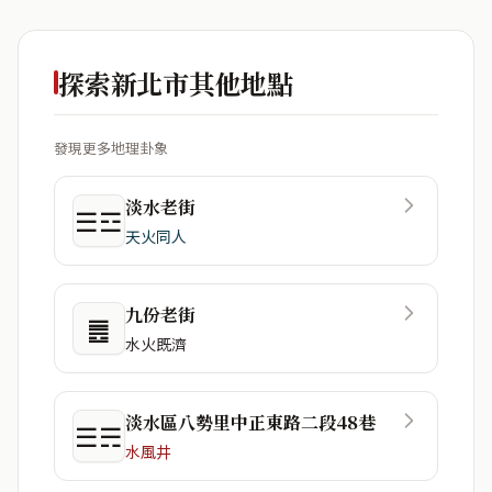
探索新北市其他地點
發現更多地理卦象
淡水老街
☰☲
天火同人
九份老街
䷌
水火既濟
淡水區八勢里中正東路二段48巷
☰☴
水風井