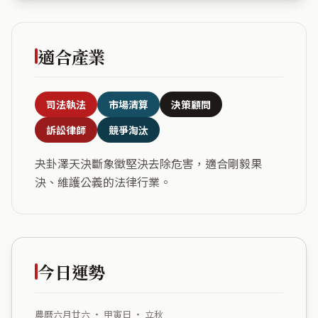
適合產業
司法執法
市場清算
決策顧問
訴訟律師
競爭淘汰
夬卦澤天決斷象徵堅決去除危害，適合剛毅果
決、維護公義的法律行業。
今日運勢
農曆六月廿六 ・ 甲寅日 ・ 立秋