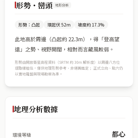
形勢・巒頭
地形分析
形勢：凸起
環起伏 52m
坡度約 17.3%
此地高於周邊（凸起約 22.3m），得「登高望
遠」之勢、視野開闊，相對而言藏風較弱。
形勢由開放衛星高程資料（SRTM 約 30m 解析度）以周邊八方位
環取樣粗估，僅供地理形勢參考、非堪輿鑑定； 正式立向、點穴仍
以實地羅盤與現場勘察為準。
地理分析數據
都心
環境等級