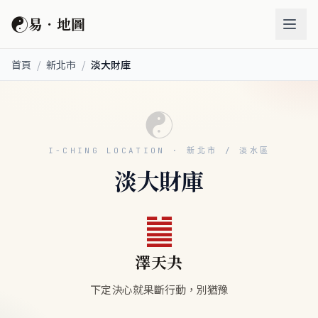
☯
易．地圖
首頁
/
新北市
/
淡大財庫
☯
I-CHING LOCATION · 新北市 / 淡水區
淡大財庫
䷪
澤天夬
下定決心就果斷行動，別猶豫