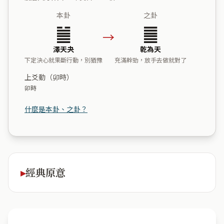
本卦
之卦
䷪
䷀
→
澤天夬
乾為天
下定決心就果斷行動，別猶豫
充滿幹勁，放手去做就對了
上爻動（卯時）
卯時
什麼是本卦、之卦？
經典原意