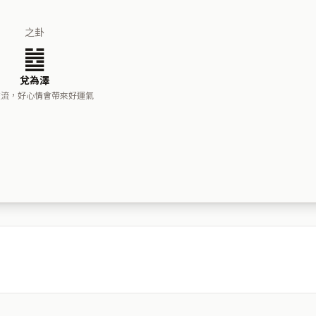
之卦
䷹
兌為澤
交流，好心情會帶來好運氣