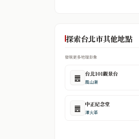
探索台北市其他地點
發現更多地理卦象
台北101觀景台
䷌
風山漸
中正紀念堂
䷌
澤火革