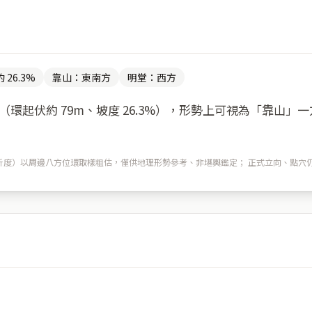
 26.3%
靠山：東南方
明堂：西方
環起伏約 79m、坡度 26.3%），形勢上可視為「靠山」
m 解析度）以周邊八方位環取樣粗估，僅供地理形勢參考、非堪輿鑑定； 正式立向、點