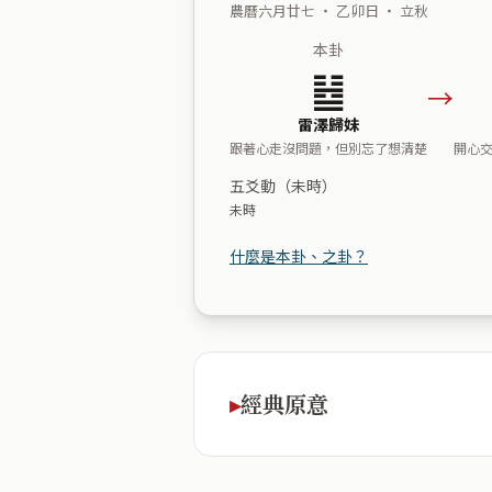
農曆六月廿七 ・ 乙卯日 ・ 立秋
本卦
䷵
→
雷澤歸妹
跟著心走沒問題，但別忘了想清楚
開心
五爻動（未時）
未時
什麼是本卦、之卦？
經典原意