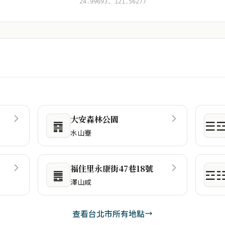
24.99693, 121.56277
大安森林公園
䷴
☰
水山蹇
福住里永康街47巷18號
䷌
☲
澤山咸
查看台北市所有地點