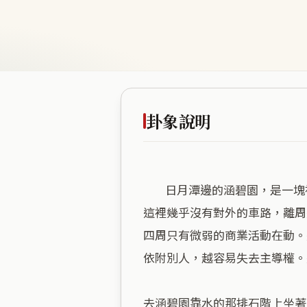
卦象說明
        日月潭邊的涵碧園，是一塊被水包圍的孤立陸地。雷澤歸妹的局，講的就是這種急著要落腳、卻又沒站在主場的位置。
這裡幾乎沒有對外的車路，離周
四周只有微弱的商業活動在動。
依附別人，越容易失去主導權。
去涵碧園靠水的那排石階上坐著