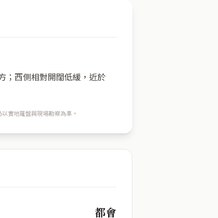
一方；西側相對開闊低緩，近於
穴仍以實地羅盤與現場勘察為準。
都會