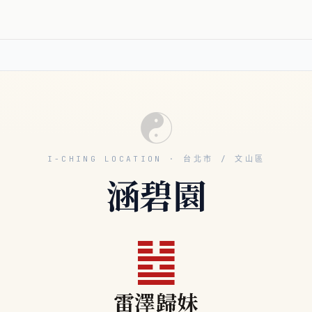
☯
I-CHING LOCATION · 台北市 / 文山區
涵碧園
䷵
雷澤歸妹