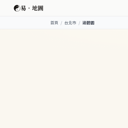
☯
易．地圖
首頁
/
台北市
/
涵碧園