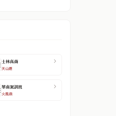
士林高商
☲
天山遯
華南駕訓班
☷
火風鼎