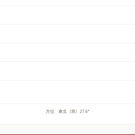
方位 東北（艮）27.6°