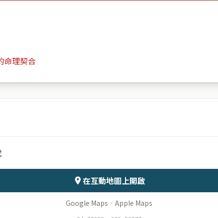
的命理契合
涵碧園
月份
日期
號
會儲存於伺服器
在互動地圖上開啟
Google Maps
·
Apple Maps