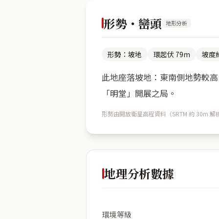
形勢・巒頭
地形分析
形勢：坡地
環起伏 79m
坡度約
此地座落坡地：東南側地勢較高（
「明堂」開展之局。
形勢由開放衛星高程資料（SRTM 約 30
地理分析數據
環境等級