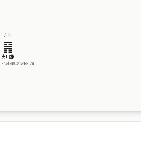
之卦
䷷
火山旅
吧，換個環境換個心情