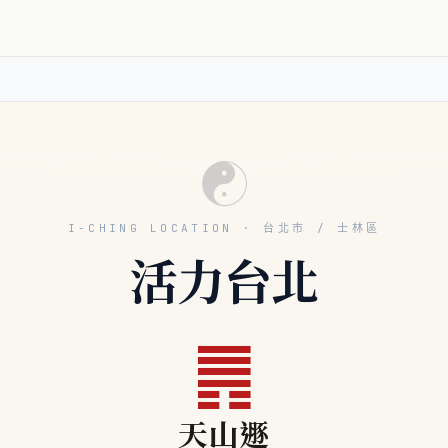
☯
I-CHING LOCATION · 台北市 / 士林區
活力台北
䷠
天山遯