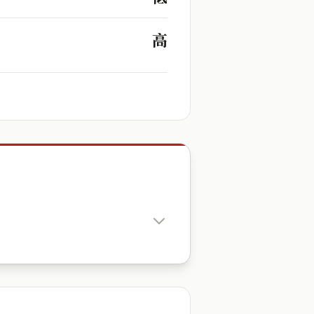
高
出生時辰