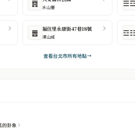
䷴
☰
水山蹇
福住里永康街47巷18號
䷌
☲
澤山咸
查看台北市所有地點
社區的卦象