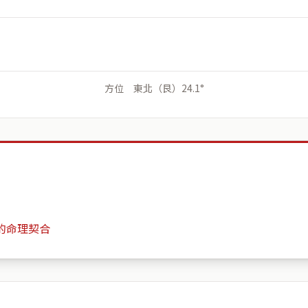
方位 東北（艮）24.1°
的命理契合
活力台北
月份
日期