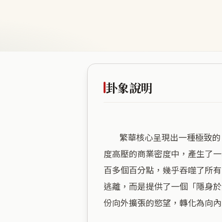
卦象說明
        繁華核心呈現出一種極致的「遯」卦意象，海拔五公尺的低平地勢，讓這裡穩穩地承接了都市最厚實的地氣，卻又在極
度高壓的商業密度中，產生了一
百多個百分點，幾乎吞噬了所有
逃離，而是提供了一個「隱身於
份向外擴張的慾望，轉化為向內