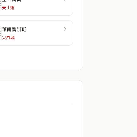
☲
天山遯
華南駕訓班
☷
火風鼎