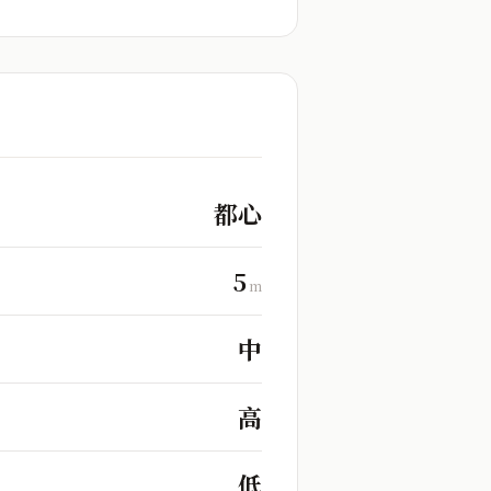
都心
5
m
中
高
低