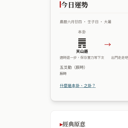
今日運勢
農曆六月廿四 ・ 壬子日 ・ 大暑
本卦
䷠
→
天山遯
適時退一步，保存實力等下次
出門走走
五爻動（辰時）
辰時
什麼是本卦、之卦？
經典原意