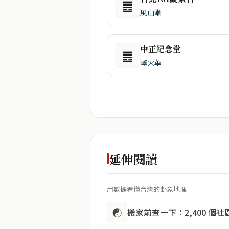
䷌
風山漸
中正紀念堂
䷌
澤火革
延伸閱讀
用數據看懂台灣的卦象地理
☯
搬家前查一下：2,400 個