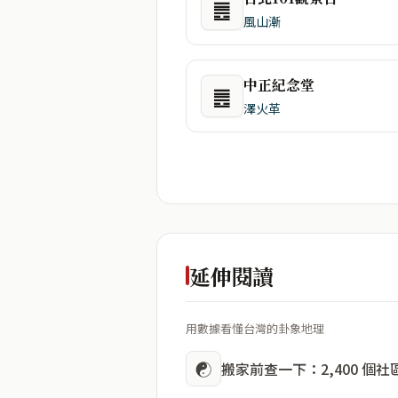
䷌
風山漸
中正紀念堂
䷌
澤火革
延伸閱讀
用數據看懂台灣的卦象地理
☯
搬家前查一下：2,400 個