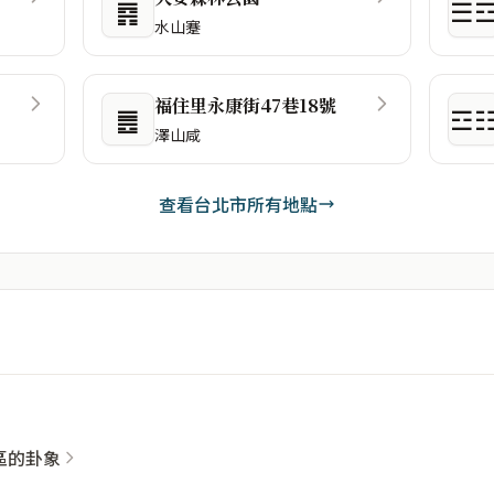
䷴
☰
水山蹇
福住里永康街47巷18號
䷌
☲
澤山咸
查看台北市所有地點
社區的卦象