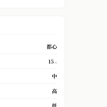
都心
15
m
中
高
低