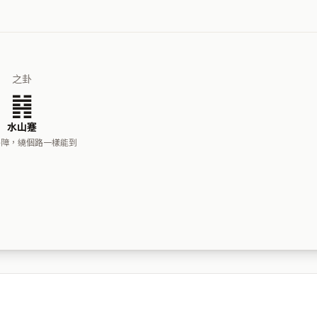
之卦
䷦
水山蹇
路障，繞個路一樣能到