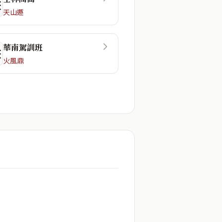
☲
天山遯
華南駕訓班
☷
火風鼎