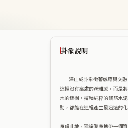
卦象說明
        澤山咸卦象徵著感應與交融，這處空間位處低海拔且商業密度極高，恰如其分地體現了「人與人之間最直接的共鳴」。
這裡沒有高處的疏離感，而是將
水的緩衝，這種純粹的鋼筋水泥
動，都能在這裡產生最迅速的化
身處此地，建議隨身攜帶一個質