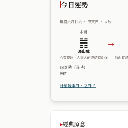
今日運勢
農曆六月廿六 ・ 甲寅日 ・ 立秋
本卦
䷞
→
澤山咸
心有靈犀，人與人的連結特別強
前面有
四爻動（丑時）
丑時
什麼是本卦、之卦？
經典原意