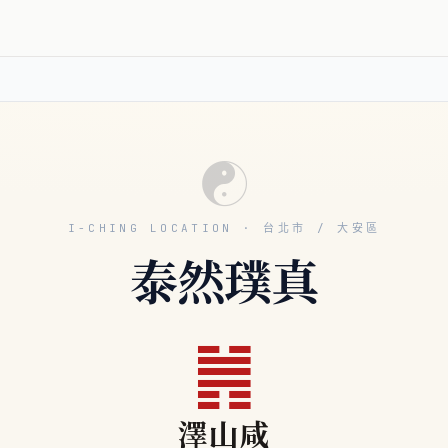
☯
I-CHING LOCATION · 台北市 / 大安區
泰然璞真
䷞
澤山咸