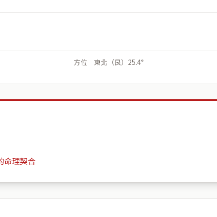
方位 東北（艮）25.4°
的命理契合
泰然璞真
月份
日期