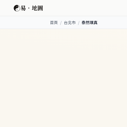
☯
易．地圖
首頁
/
台北市
/
泰然璞真