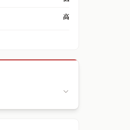
高
出生時辰