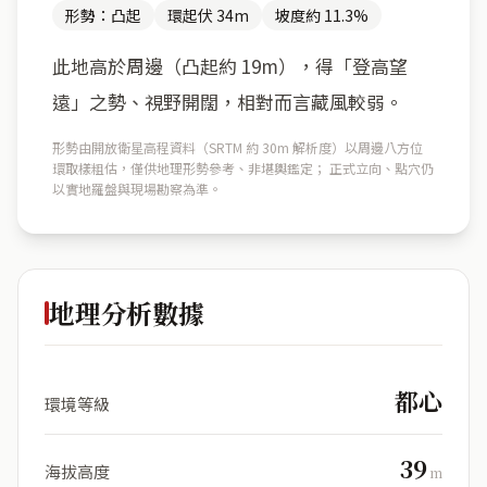
形勢：凸起
環起伏 34m
坡度約 11.3%
此地高於周邊（凸起約 19m），得「登高望
遠」之勢、視野開闊，相對而言藏風較弱。
形勢由開放衛星高程資料（SRTM 約 30m 解析度）以周邊八方位
環取樣粗估，僅供地理形勢參考、非堪輿鑑定； 正式立向、點穴仍
以實地羅盤與現場勘察為準。
地理分析數據
都心
環境等級
39
海拔高度
m