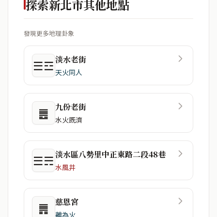
探索新北市其他地點
發現更多地理卦象
淡水老街
☰☲
天火同人
九份老街
䷌
水火既濟
淡水區八勢里中正東路二段48巷
☰☴
水風井
慈恩宮
䷠
離為火