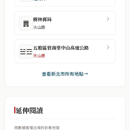
樹林郵局
䷠
火山旅
五股區貿商里中山高速公路
☱☲
天山遯
查看新北市所有地點
延伸閱讀
用數據看懂台灣的卦象地理