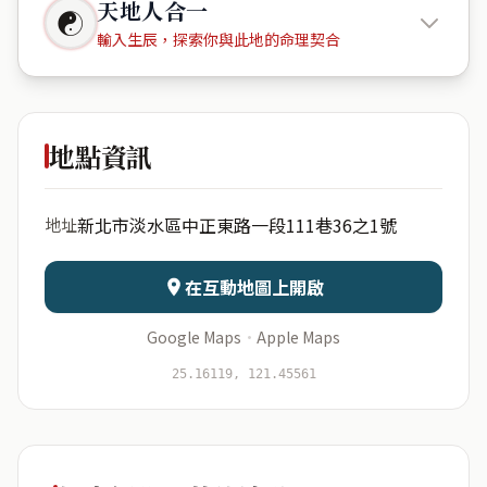
天地人合一
☯
輸入生辰，探索你與此地的命理契合
水立方
地點資訊
出生年份
月份
新北市淡水區中正東路一段111巷36之1號
地址
日期
出生時辰
在互動地圖上開啟
Google Maps
·
Apple Maps
開始分析
資料僅用於即時分析，不會儲存於伺服器
25.16119, 121.45561