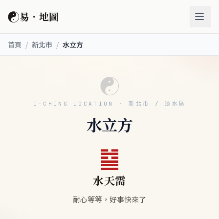
☯
易．地圖
首頁
/
新北市
/
水立方
☯
I-CHING LOCATION · 新北市 / 淡水區
水立方
䷄
水天需
耐心等等，好事快來了