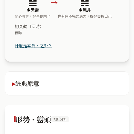
→
水天需
水風井
耐心等等，好事快來了
你有用不完的潛力，好好發掘自己
初爻動（酉時）
酉時
什麼是本卦、之卦？
經典原意
形勢・巒頭
地形分析