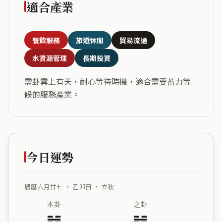
適合產業
餐飲服務
旅遊休閒
貿易流通
水資源管理
長期投資
需卦雲上有天，耐心等待時機，適合需要蓄力等
候的服務產業。
今日運勢
農曆六月廿七 ・ 乙卯日 ・ 立秋
本卦
之卦
䷄
䷯