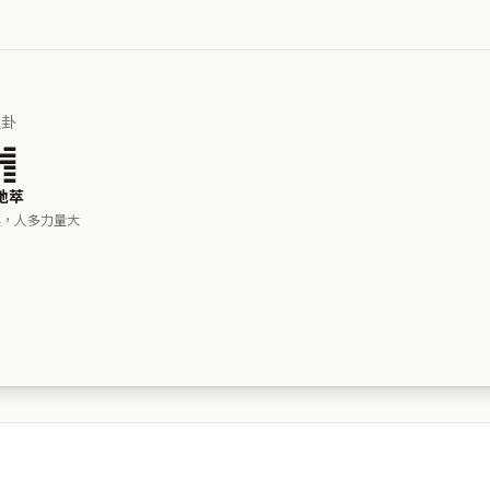
之卦
䷬
地萃
起，人多力量大