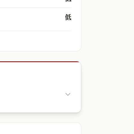
低
出生時辰