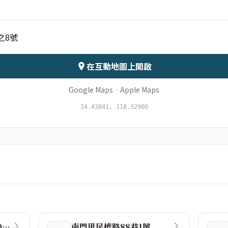
之8號
會儲存於伺服器
在互動地圖上開啟
Google Maps
·
Apple Maps
24.43841, 118.32900
892金門縣金寧鄉安岐60-9號
南門里民權路88巷1號