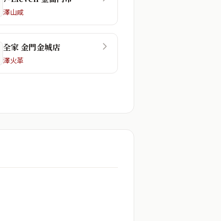
澤山咸
全家 金門金城店
澤火革