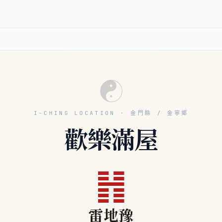
☯
I-CHING LOCATION · 金門縣 / 金寧鄉
歡樂滿屋
䷏
雷地豫