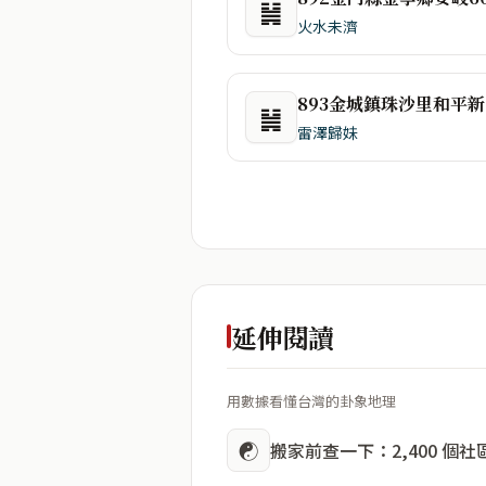
䷟
火水未濟
8
䷟
雷澤歸妹
延伸閱讀
用數據看懂台灣的卦象地理
☯
搬家前查一下：2,400 個