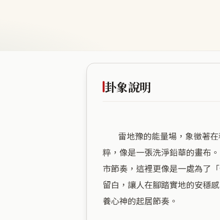
卦象說明
        雷地豫的能量場，象徵著在穩固地基上孕育出的喜悅與生機，這裡雖然身處低海拔，卻因缺乏自然綠意而顯得格外純
粹，像是一張洗淨鉛華的畫布。
市節奏，這裡更像是一處為了「
留白，讓人在腳踏實地的安穩感
養心神的起居節奏。
