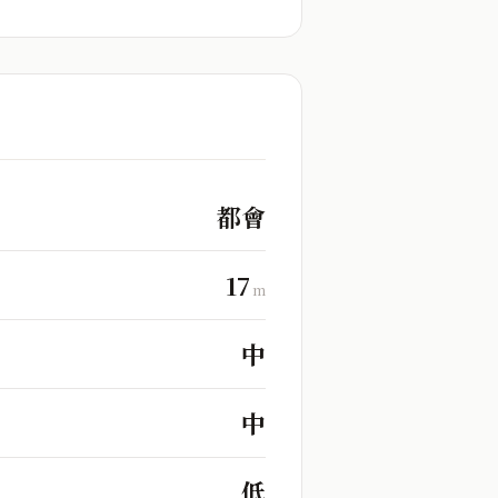
都會
17
m
中
中
低