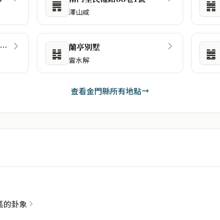
䷠
䷞
澤山咸
93金城鎮珠沙里和平新村130號
蘭亭別墅
䷧
䷰
雷水解
查看金門縣所有地點
社區的卦象