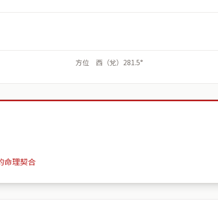
方位 西（兌）281.5°
的命理契合
歡樂滿屋
月份
日期