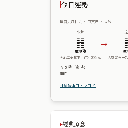
今日運勢
農曆六月廿六 ・ 甲寅日 ・ 立秋
本卦
䷏
→
雷地豫
澤
開心享受當下，但別玩過頭
大家聚在一
五爻動（寅時）
寅時
什麼是本卦、之卦？
經典原意