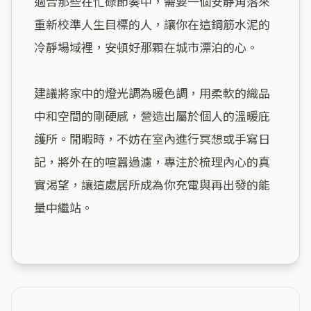
適合那些在忙碌節奏中，需要一個安靜角落來
重新校準人生目標的人，讓你在這鋼筋水泥的
冷靜場域裡，安頓好那顆在城市漂泊的心。

建議將家中的燈光調為暖色調，用柔軟的織品
中和空間的剛硬感，營造出屬於個人的溫暖庇
護所。閒暇時，不妨在室內進行冥想或手寫日
記，將外在的喧囂過濾，專注於梳理內心的真
實渴望，讓這處居所成為你充電與再出發的能
量中繼站。
