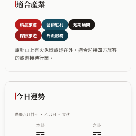
適合產業
精品旅館
藝術駐村
短期顧問
探險旅遊
外派服務
旅卦山上有火象徵旅途在外，適合迎接四方旅客
的旅遊接待行業。
今日運勢
農曆六月廿七 ・ 乙卯日 ・ 立秋
本卦
之卦
䷷
䷱