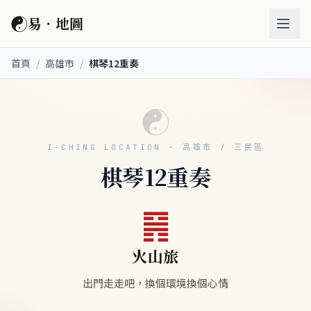
☯
易．地圖
首頁
/
高雄市
/
棋琴12重奏
☯
I-CHING LOCATION · 高雄市 / 三民區
棋琴12重奏
䷷
火山旅
出門走走吧，換個環境換個心情