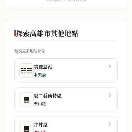
探索高雄市其他地點
發現更多地理卦象
美麗島站
☵☰
水天需
駁二藝術特區
䷌
天山遯
丼丼屋
䷌