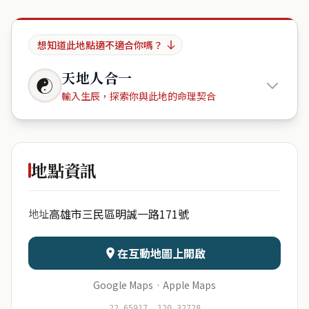
想知道此地點適不適合你嗎？
天地人合一
☯
輸入生辰，探索你與此地的命理契合
棋琴12重
奏
地點資訊
出生年份
月份
高雄市三民區明誠一路171號
地址
日期
出生時辰
在互動地圖上開啟
Google Maps
·
Apple Maps
開始分析
資料僅用於即時分析，不會儲存於伺服器
22.65917, 120.32728