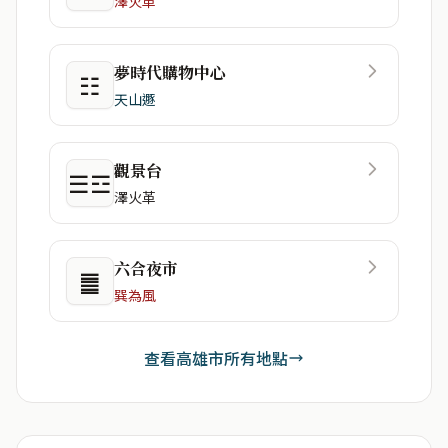
澤火革
夢時代購物中心
☷
天山遯
觀景台
☰☲
澤火革
六合夜市
䷀
巽為風
查看高雄市所有地點