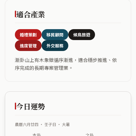
適合產業
婚禮策劃
移民顧問
候鳥旅遊
進度管理
外交服務
漸卦山上有木象徵循序漸進，適合穩步推進、依
序完成的長期專案管理業。
今日運勢
農曆六月廿四 ・ 壬子日 ・ 大暑
本卦
之卦