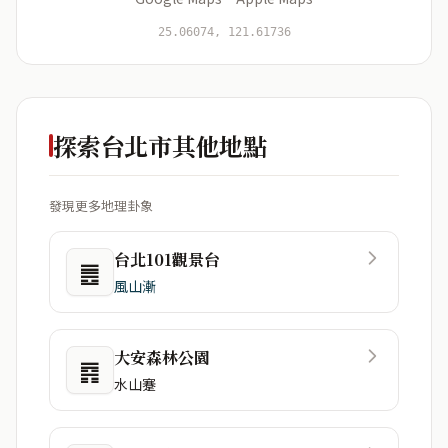
開始分析
資料僅用於即時分析，不會儲存於伺服器
25.06074, 121.61736
探索台北市其他地點
發現更多地理卦象
台北101觀景台
䷌
風山漸
大安森林公園
䷴
水山蹇