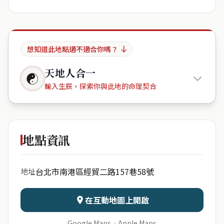
想知道此地點適不適合你嗎？
天地人合一
☯
輸入生辰，探索你與此地的命理契合
東方麗池
地點資訊
出生年份
月份
台北市南港區經貿二路157巷58號
地址
日期
出生時辰
在互動地圖上開啟
Google Maps
·
Apple Maps