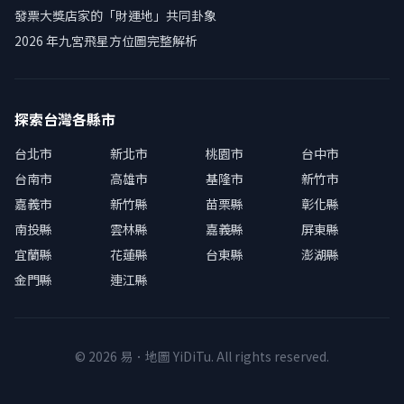
發票大獎店家的「財運地」共同卦象
2026 年九宮飛星方位圖完整解析
探索台灣各縣市
台北市
新北市
桃園市
台中市
台南市
高雄市
基隆市
新竹市
嘉義市
新竹縣
苗栗縣
彰化縣
南投縣
雲林縣
嘉義縣
屏東縣
宜蘭縣
花蓮縣
台東縣
澎湖縣
金門縣
連江縣
© 2026 易．地圖 YiDiTu. All rights reserved.