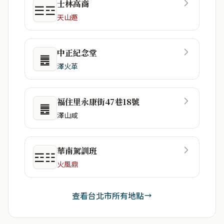
士林高商
☰☲
天山遯
中正紀念堂
䷌
澤火革
福住里永康街47巷18號
䷌
澤山咸
華南駕訓班
☲☷
火風鼎
查看台北市所有地點