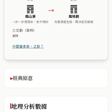
䷴
䷓
→
風山漸
風地觀
一步一步慢慢來，急不得的
先看清楚全局，再決定怎麼做
三爻動（寅時）
寅時
什麼是本卦、之卦？
經典原意
地理分析數據