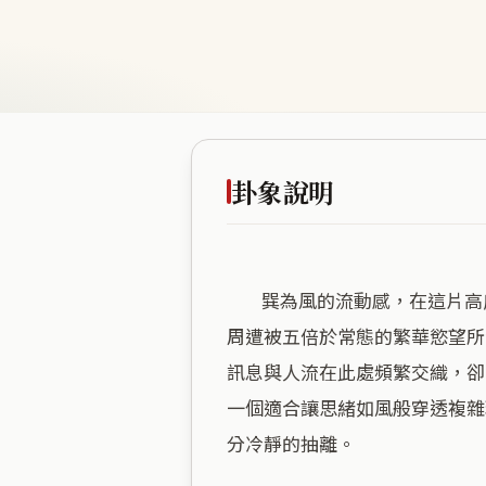
卦象說明
        巽為風的流動感，在這片高度商業化的街區體現得淋漓盡致。八公尺的低海拔賦予此地一種難得的安定底氣，彷彿即便
周遭被五倍於常態的繁華慾望所
訊息與人流在此處頻繁交織，卻
一個適合讓思緒如風般穿透複雜
分冷靜的抽離。
