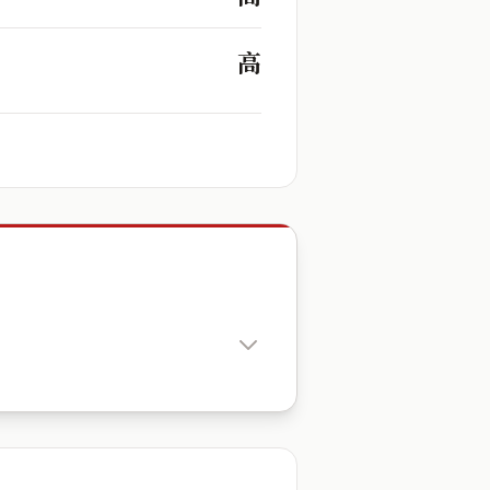
高
出生時辰