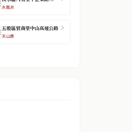
☴
水風井
五股區貿商里中山高速公路
☲
天山遯