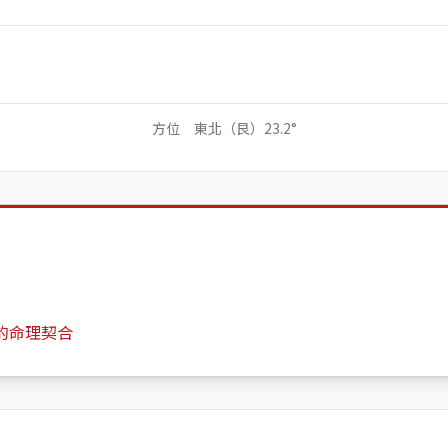
方位 東北（艮）23.2°
的命理契合
東方富城
月份
日期