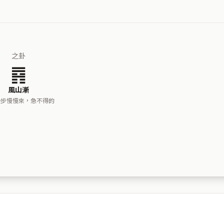
之卦
䷴
風山漸
一步慢慢來，急不得的