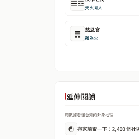
☰☲
天火同人
慈恩宮
䷠
離為火
延伸閱讀
用數據看懂台灣的卦象地理
☯
搬家前查一下：2,400 個