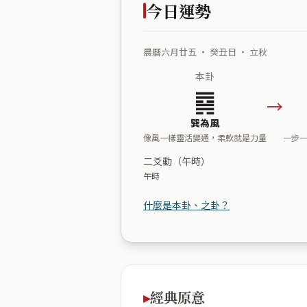
今日運勢
農曆六月廿五 ・ 癸丑日 ・ 立秋
本卦
䷸
→
巽為風
像風一樣靈活變通，柔軟就是力量
一步
二爻動（午時）
午時
什麼是本卦、之卦？
經典原意