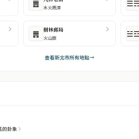
䷌
☰
水火既濟
樹林郵局
䷠
☱
火山旅
查看新北市所有地點
社區的卦象