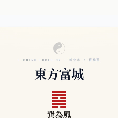
☯
I-CHING LOCATION · 新北市 / 板橋區
東方富城
䷸
巽為風