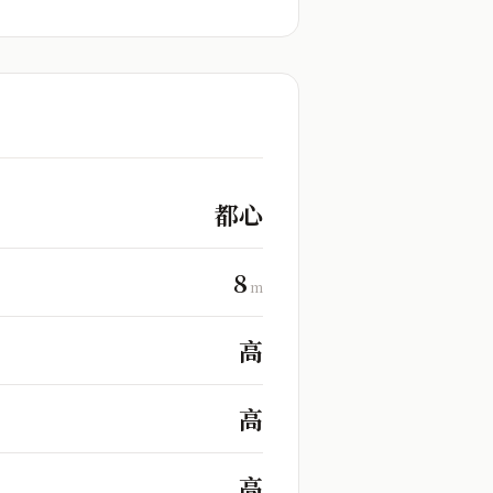
都心
8
m
高
高
高