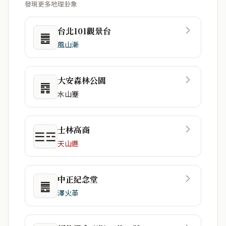
發現更多地理卦象
台北101觀景台
䷌
風山漸
大安森林公園
䷴
水山蹇
士林高商
☰☲
天山遯
中正紀念堂
䷌
澤火革