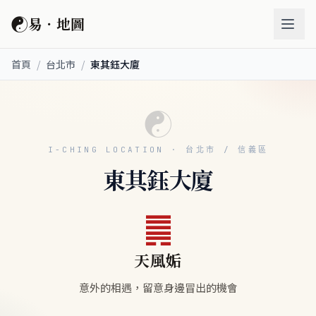
☯
易．地圖
首頁
/
台北市
/
東其鈺大廈
☯
I-CHING LOCATION · 台北市 / 信義區
東其鈺大廈
䷫
天風姤
意外的相遇，留意身邊冒出的機會