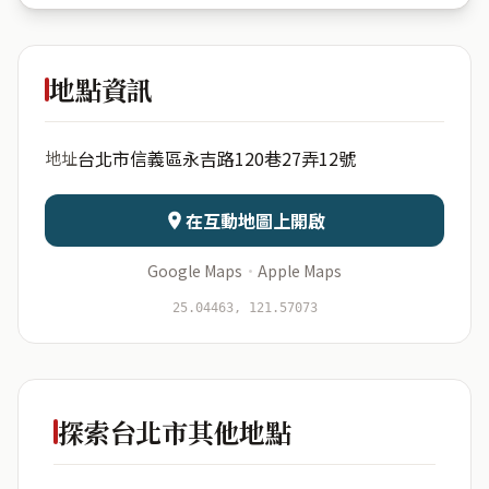
東其鈺大
廈
地點資訊
出生年份
月份
台北市信義區永吉路120巷27弄12號
地址
日期
出生時辰
在互動地圖上開啟
Google Maps
·
Apple Maps
開始分析
資料僅用於即時分析，不會儲存於伺服器
25.04463, 121.57073
探索台北市其他地點