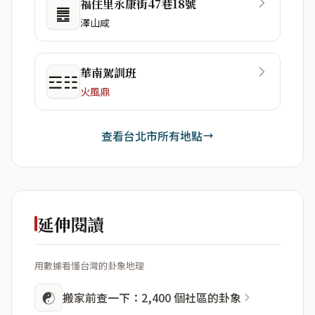
福住里永康街47巷18號
䷌
澤山咸
華南駕訓班
☲☷
火風鼎
查看台北市所有地點
延伸閱讀
用數據看懂台灣的卦象地理
☯
搬家前查一下：2,400 個社區的卦象