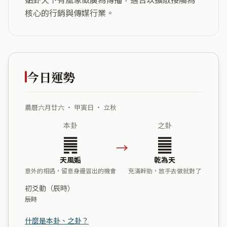
核心的行銷與傳媒行業。
今日運勢
農曆六月廿六 ・ 甲寅日 ・ 立秋
本卦
之卦
䷫
䷀
→
天風姤
乾為天
意外的相遇，留意身邊冒出的機會
充滿幹勁，放手去做就對了
初爻動（辰時）
辰時
什麼是本卦、之卦？